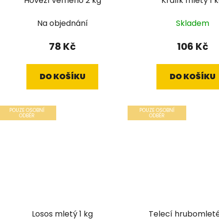
Hovězí vemeno 2 kg
Králík mletý 1 
Na objednání
Skladem
78 Kč
106 Kč
DO KOŠÍKU
DO KOŠÍKU
POUZE OSOBNÍ
POUZE OSOBNÍ
ODBĚR
ODBĚR
Losos mletý 1 kg
Telecí hrubomleté