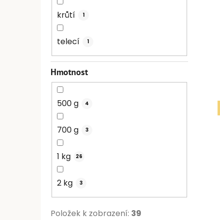
krůtí
1
telecí
1
Hmotnost
500 g
4
700 g
3
1 kg
26
2 kg
3
Položek k zobrazení:
39