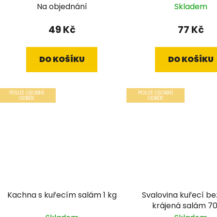
Na objednání
Skladem
49 Kč
77 Kč
DO KOŠÍKU
DO KOŠÍKU
POUZE OSOBNÍ
POUZE OSOBNÍ
ODBĚR
ODBĚR
Kachna s kuřecím salám 1 kg
Svalovina kuřecí be
krájená salám 7