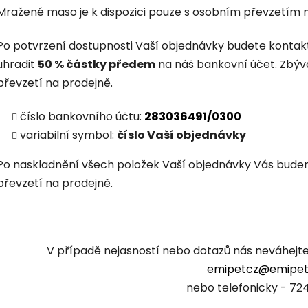
Mražené maso je k dispozici pouze s osobním převzetím na
Po potvrzení dostupnosti Vaší objednávky budete kontakto
uhradit
50 % částky předem
na náš bankovní účet. Zbýva
převzetí na prodejně.
číslo bankovního účtu:
283036491/0300
variabilní symbol:
číslo Vaší objednávky
Po naskladnění všech položek Vaší objednávky Vás bud
převzetí na prodejně.
V případě nejasností nebo dotazů nás neváhejt
emipetcz@emipet
nebo telefonicky -
724