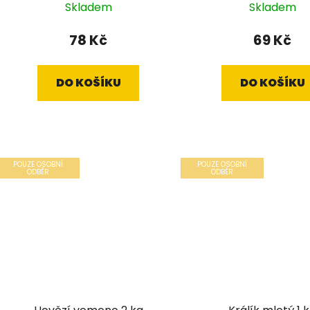
k
Skladem
Skladem
t
ů
78 Kč
69 Kč
DO KOŠÍKU
DO KOŠÍKU
POUZE OSOBNÍ
POUZE OSOBNÍ
ODBĚR
ODBĚR