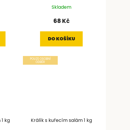
Skladem
68 Kč
DO KOŠÍKU
POUZE OSOBNÍ
ODBĚR
 1 kg
Králík s kuřecím salám 1 kg