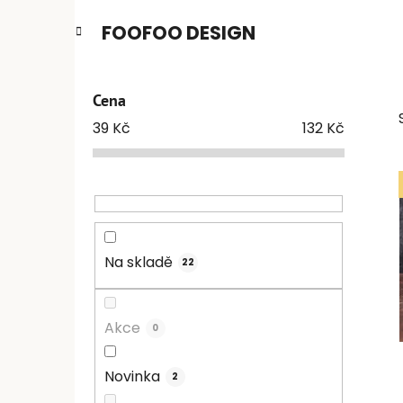
FOOFOO DESIGN
Cena
39
Kč
132
Kč
i
Na skladě
22
Akce
0
Novinka
2