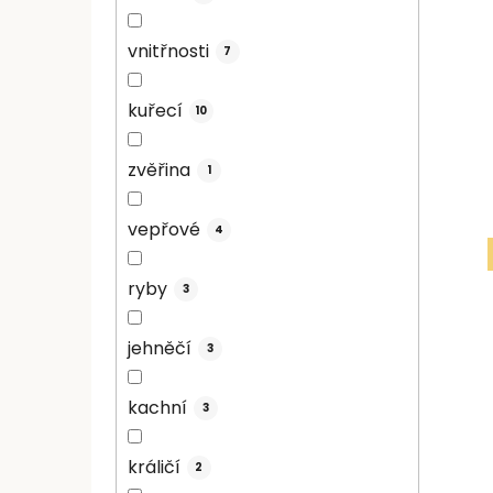
vnitřnosti
7
kuřecí
10
zvěřina
1
vepřové
4
ryby
3
jehněčí
3
kachní
3
králičí
2