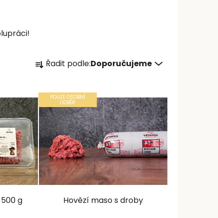
lupráci!
Ř
Řadit podle:
Doporučujeme
a
z
e
POUZE OSOBNÍ
ODBĚR
n
í
p
r
o
d
u
k
 500 g
Hovězí maso s droby
t