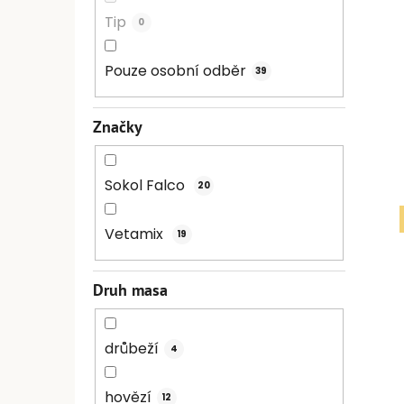
Tip
0
Pouze osobní odběr
39
Značky
Sokol Falco
20
Vetamix
19
Druh masa
drůbeží
4
hovězí
12