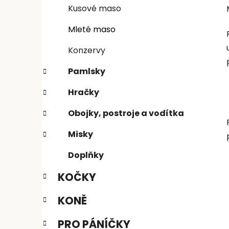
e
n
Kusové maso
í
Mleté maso
p
a
Konzervy
n
Pamlsky
e
l
Hračky
Obojky, postroje a vodítka
Misky
Doplňky
KOČKY
KONĚ
PRO PÁNÍČKY