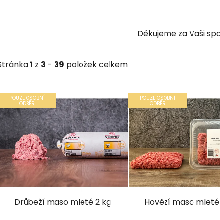
Děkujeme za Vaši spo
Stránka
1
z
3
-
39
položek celkem
V
POUZE OSOBNÍ
POUZE OSOBNÍ
ý
ODBĚR
ODBĚR
p
s
p
r
o
d
Drůbeží maso mleté 2 kg
Hovězí maso mleté
u