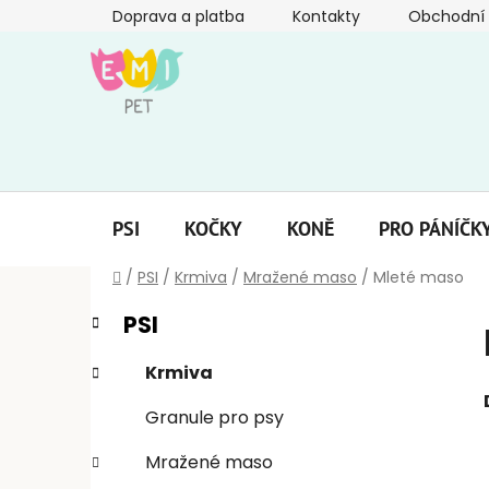
Přejít
Doprava a platba
Kontakty
Obchodní
na
obsah
PSI
KOČKY
KONĚ
PRO PÁNÍČK
Domů
/
PSI
/
Krmiva
/
Mražené maso
/
Mleté maso
P
K
Přeskočit
PSI
a
kategorie
o
t
s
Krmiva
e
t
g
Granule pro psy
r
o
a
r
Mražené maso
i
n