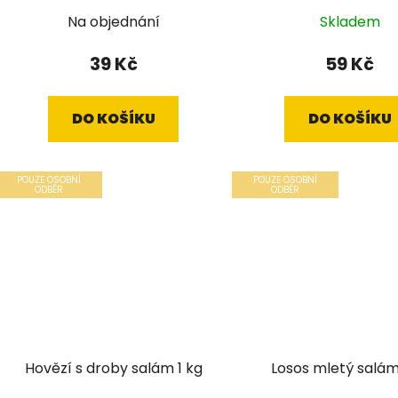
Na objednání
Skladem
39 Kč
59 Kč
DO KOŠÍKU
DO KOŠÍKU
POUZE OSOBNÍ
POUZE OSOBNÍ
ODBĚR
ODBĚR
Hovězí s droby salám 1 kg
Losos mletý salám