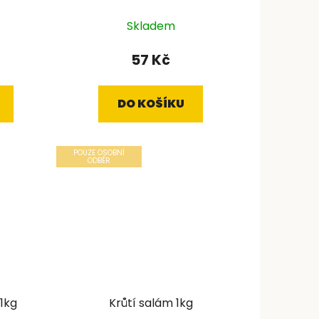
Skladem
57 Kč
DO KOŠÍKU
POUZE OSOBNÍ
ODBĚR
1kg
Krůtí salám 1kg