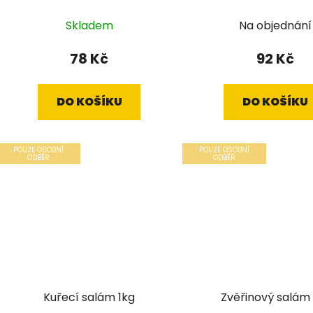
Skladem
Na objednání
78 Kč
92 Kč
DO KOŠÍKU
DO KOŠÍKU
POUZE OSOBNÍ
POUZE OSOBNÍ
ODBĚR
ODBĚR
Kuřecí salám 1kg
Zvěřinový salám 