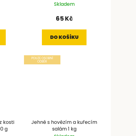
Skladem
65 Kč
DO KOŠÍKU
POUZE OSOBNÍ
ODBĚR
z kosti
Jehně s hovězím a kuřecím
00 g
salám 1 kg