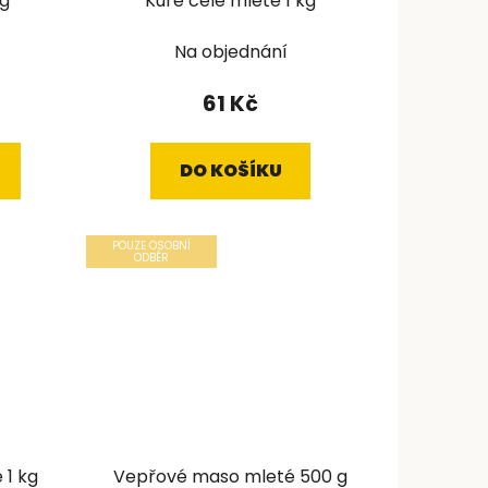
kg
Kuře celé mleté 1 kg
Na objednání
61 Kč
DO KOŠÍKU
POUZE OSOBNÍ
ODBĚR
 1 kg
Vepřové maso mleté 500 g