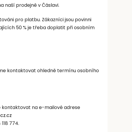
 naší prodejně v Čáslavi.
váni pro platbu. Zákazníci jsou povinni
jících 50 % je třeba doplatit při osobním
eme kontaktovat ohledně termínu osobního
e kontaktovat na e-mailové adrese
cz.cz
 118 774.