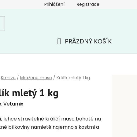
Přihlášení
Registrace
PRÁZDNÝ KOŠÍK
NÁKUPNÍ
KOŠÍK
Krmiva
/
Mražené maso
/
Králík mletý 1 kg
lík mletý 1 kg
a:
Vetamix
í, lehce stravitelné králičí maso bohaté na
né bílkoviny namleté najemno s kostmi a