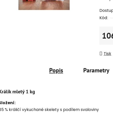
Dostu
Kód:
10
Měrná
Tisk
Popis
Parametry
Králík mletý 1 kg
Složení:
85 % králičí vykuchané skelety s podílem svaloviny