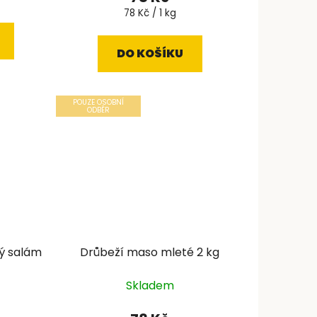
Měrná
78 Kč / 1 kg
cena:
DO KOŠÍKU
POUZE OSOBNÍ
ODBĚR
tý salám
Drůbeží maso mleté 2 kg
Skladem