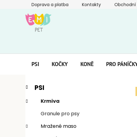
Přejít
Doprava a platba
Kontakty
Obchodní
na
obsah
PSI
KOČKY
KONĚ
PRO PÁNÍČK
P
K
Přeskočit
PSI
a
kategorie
o
t
s
Krmiva
e
t
g
Granule pro psy
r
o
a
r
Mražené maso
i
n