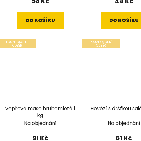
58 Kč
44 Kč
DO KOŠÍKU
DO KOŠÍKU
POUZE OSOBNÍ
POUZE OSOBNÍ
ODBĚR
ODBĚR
Vepřové maso hrubomleté 1
Hovězí s dršťkou sal
kg
Na objednání
Na objednání
91 Kč
61 Kč