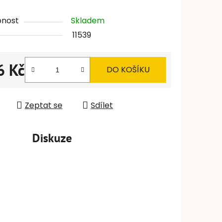
pnost
Skladem
11539
6 Kč
DO KOŠÍKU
 cena:
Zeptat se
Sdílet
Diskuze