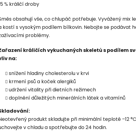
15 % králičí droby
Směs obsahují vše, co chlupáč potřebuje. Vyvážený mix le
a kostí s vysokým podílem bílkovin. Nebojte se podávat 
zažívacími problémy.
Zařazení králičích vykuchaných skeletů s podílem sv
vliv na:
snížení hladiny cholesterolu v krvi
krmení psů a koček alergiků
udržení vitality při dietních režimech
doplnění důležitých minerálních látek a vitamínů
Skladování:
Ne­otevřený produkt skladujte při minimální teplotě –12 
uchovejte v chladu a spotřebujte do 24 hodin.