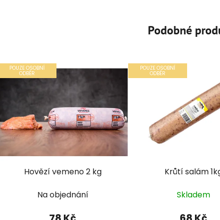
Podobné prod
POUZE OSOBNÍ
POUZE OSOBNÍ
ODBĚR
ODBĚR
Hovězí vemeno 2 kg
Krůtí salám 1k
Na objednání
Skladem
78 Kč
68 Kč