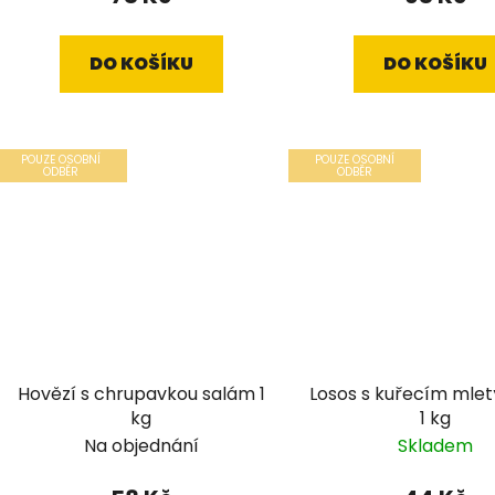
DO KOŠÍKU
DO KOŠÍKU
POUZE OSOBNÍ
POUZE OSOBNÍ
ODBĚR
ODBĚR
Hovězí s chrupavkou salám 1
Losos s kuřecím mle
kg
1 kg
Na objednání
Skladem