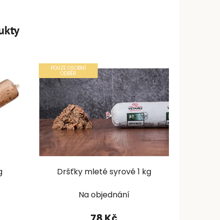
ukty
POUZE OSOBNÍ
ODBĚR
g
Dršťky mleté syrové 1 kg
Na objednání
78 Kč