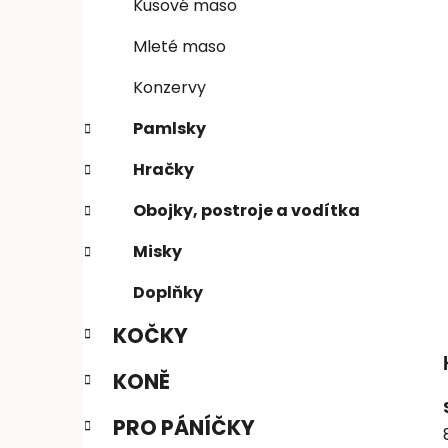
e
n
Kusové maso
í
Mleté maso
p
a
Konzervy
n
Pamlsky
e
l
Hračky
Obojky, postroje a vodítka
Misky
Doplňky
KOČKY
KONĚ
PRO PÁNÍČKY