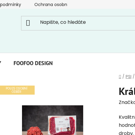
 podmínky
Ochrana osobních údajů
Y
FOOFOO DESIGN
Domů
/
PSI
/
Krá
POUZE OSOBNÍ
ODBĚR
Značk
Kvalitn
hodnot
droby.