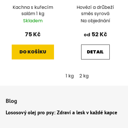
Kachna s kuřecím
Hovězí a drůbeží
salám 1 kg
směs syrová
Skladem
Na objednání
75 Kč
52 Kč
od
DO KOŠÍKU
DETAIL
1 kg
2 kg
Z
á
Blog
p
a
Lososový olej pro psy: Zdraví a lesk v každé kapce
t
í