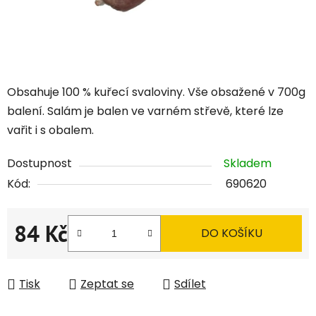
Obsahuje 100 % kuřecí svaloviny. Vše obsažené v 700g
balení. Salám je balen ve varném střevě, které lze
vařit i s obalem.
Dostupnost
Skladem
Kód:
690620
84 Kč
DO KOŠÍKU
Měrná cena:
Tisk
Zeptat se
Sdílet