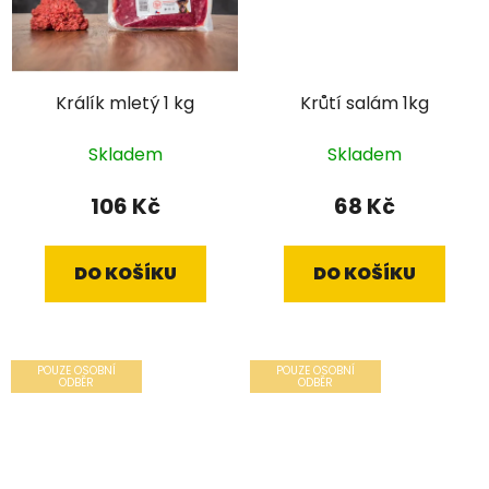
Králík mletý 1 kg
Krůtí salám 1kg
Skladem
Skladem
106 Kč
68 Kč
DO KOŠÍKU
DO KOŠÍKU
POUZE OSOBNÍ
POUZE OSOBNÍ
ODBĚR
ODBĚR