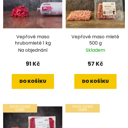
Vepřové maso
Vepřové maso mleté
hrubomleté 1 kg
500 g
Na objednání
Skladem
91 Kč
57 Kč
DO KOŠÍKU
DO KOŠÍKU
POUZE OSOBNÍ
POUZE OSOBNÍ
ODBĚR
ODBĚR