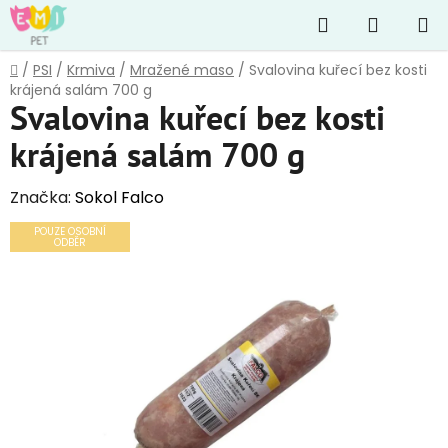
Přejít
Hledat
NÁKUP
na
obsah
KOŠÍK
Domů
/
PSI
/
Krmiva
/
Mražené maso
/
Svalovina kuřecí bez kosti
krájená salám 700 g
Svalovina kuřecí bez kosti
krájená salám 700 g
Značka:
Sokol Falco
POUZE OSOBNÍ
ODBĚR