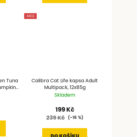
AKCE
en Tuna
Calibra Cat Life kapsa Adult
umpkin
Multipack, 12x85g
Skladem
199 Kč
239 Kč
(–16 %)
DO KOŠÍKU