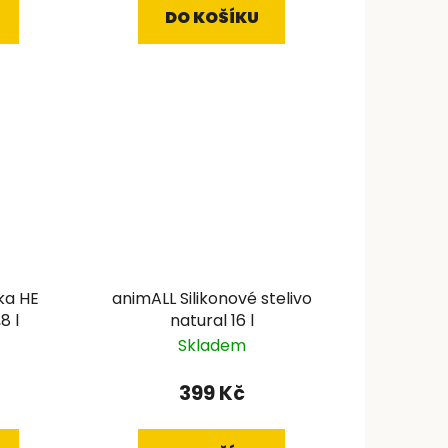
DO KOŠÍKU
ka HE
animALL Silikonové stelivo
8 l
natural 16 l
Skladem
399 Kč