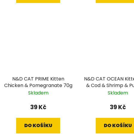
N&D CAT PRIME Kitten
N&D CAT OCEAN Kitt
Chicken & Pomegranate 70g
& Cod & Shrimp & P
70g
Skladem
Skladem
39 Kč
39 Kč
DO KOŠÍKU
DO KOŠÍKU