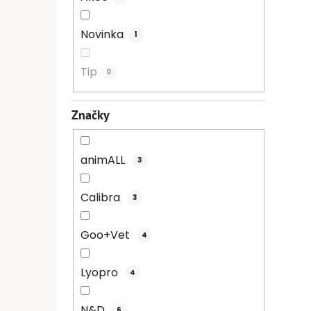
Novinka
1
Tip
0
Značky
animALL
3
Calibra
3
Goo+Vet
4
Lyopro
4
N&D
6