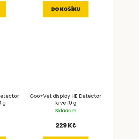
DO KOŠÍKU
Detector
Goo+Vet display HE Detector
0 g
krve 10 g
Skladem
229 Kč