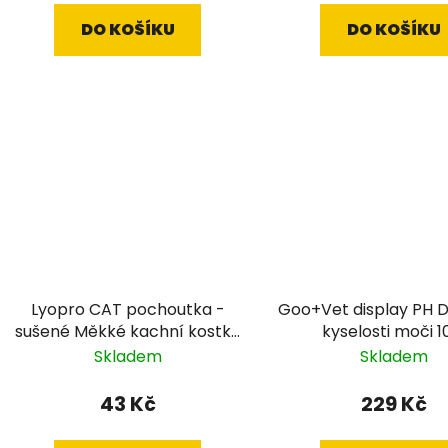
DO KOŠÍKU
DO KOŠÍKU
Lyopro CAT pochoutka -
Goo+Vet display PH 
sušené Měkké kachní kostky
kyselosti moči 1
70g
Skladem
Skladem
43 Kč
229 Kč