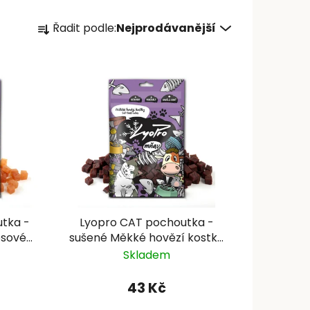
Ř
Řadit podle:
Nejprodávanější
a
z
e
n
í
p
r
o
d
u
k
tka -
Lyopro CAT pochoutka -
t
osové
sušené Měkké hovězí kostky
ů
70g
Skladem
43 Kč