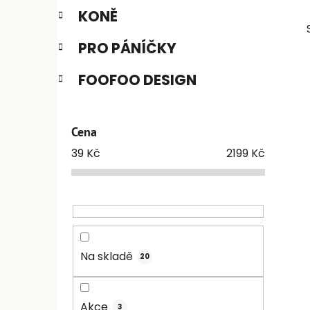
e
n
KONĚ
í
PRO PÁNÍČKY
p
a
FOOFOO DESIGN
n
e
l
i
Cena
39
Kč
2199
Kč
Na skladě
20
Akce
3