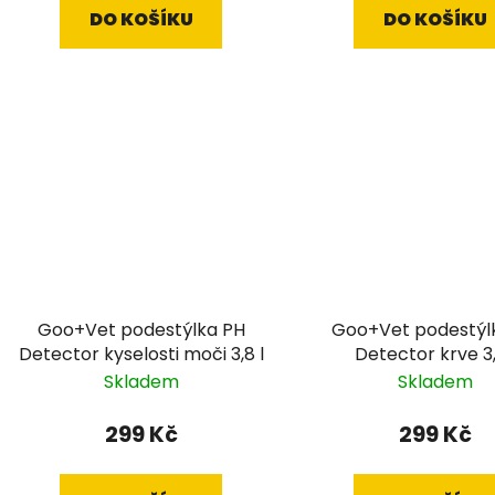
DO KOŠÍKU
DO KOŠÍKU
Goo+Vet podestýlka PH
Goo+Vet podestýl
Detector kyselosti moči 3,8 l
Detector krve 3,
Skladem
Skladem
299 Kč
299 Kč