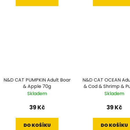
N&D CAT PUMPKIN Adult Boar
N&D CAT OCEAN Adu
& Apple 70g
& Cod & Shrimp & P
70g
Skladem
Skladem
39 Kč
39 Kč
DO KOŠÍKU
DO KOŠÍKU