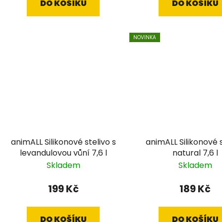
DO KOŠÍKU
DO KOŠÍKU
NOVINKA
animALL Silikonové stelivo s
animALL Silikonové s
levandulovou vůní 7,6 l
natural 7,6 l
Skladem
Skladem
199 Kč
189 Kč
DO KOŠÍKU
DO KOŠÍKU