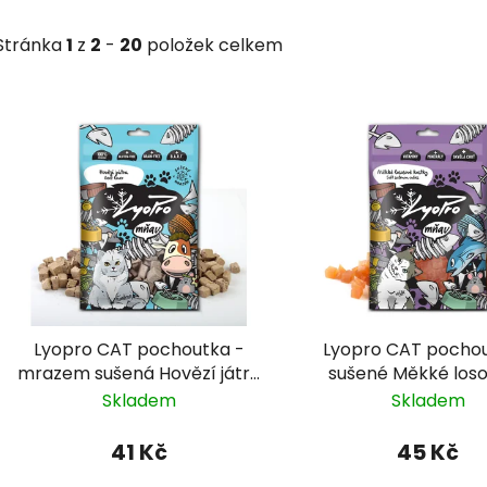
Stránka
1
z
2
-
20
položek celkem
V
ý
p
s
p
r
o
d
Lyopro CAT pochoutka -
Lyopro CAT pochou
u
mrazem sušená Hovězí játra
sušené Měkké los
k
50g
kostky 70g
Skladem
Skladem
t
ů
41 Kč
45 Kč