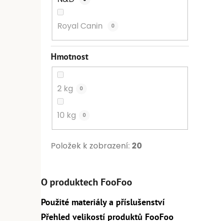
Royal Canin
0
Hmotnost
2 kg
0
10 kg
0
Položek k zobrazení:
20
O produktech FooFoo
Použité materiály a příslušenství
Přehled velikostí produktů FooFoo