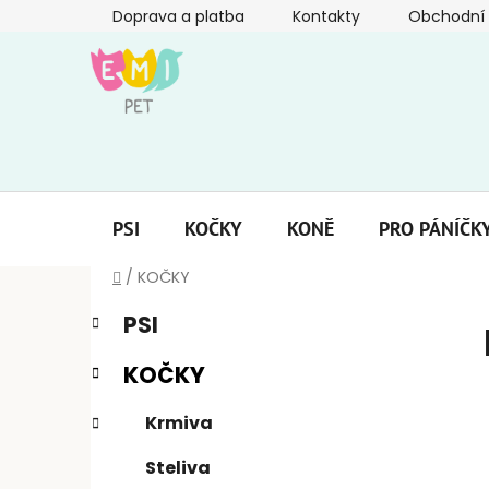
Přejít
Doprava a platba
Kontakty
Obchodní
na
obsah
PSI
KOČKY
KONĚ
PRO PÁNÍČK
Domů
/
KOČKY
P
K
Přeskočit
PSI
a
kategorie
o
t
s
KOČKY
e
t
g
r
Krmiva
o
a
r
Steliva
i
n