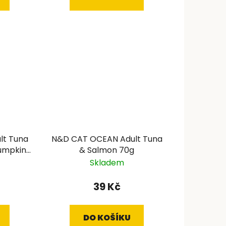
lt Tuna
N&D CAT OCEAN Adult Tuna
umpkin
& Salmon 70g
Skladem
39 Kč
DO KOŠÍKU