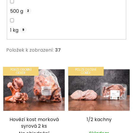
500 g
2
1 kg
9
Položek k zobrazení:
37
V
POUZE OSOBNÍ
POUZE OSOBNÍ
ý
ODBĚR
ODBĚR
p
i
s
p
r
Hovězí kost morková
1/2 kachny
o
syrová 2 ks
d