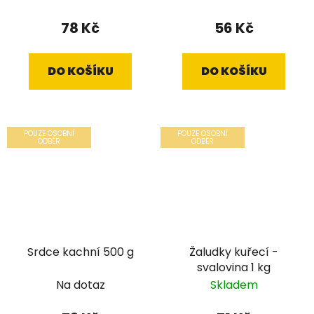
78 Kč
56 Kč
DO KOŠÍKU
DO KOŠÍKU
POUZE OSOBNÍ
POUZE OSOBNÍ
ODBĚR
ODBĚR
Srdce kachní 500 g
Žaludky kuřecí -
svalovina 1 kg
Na dotaz
Skladem