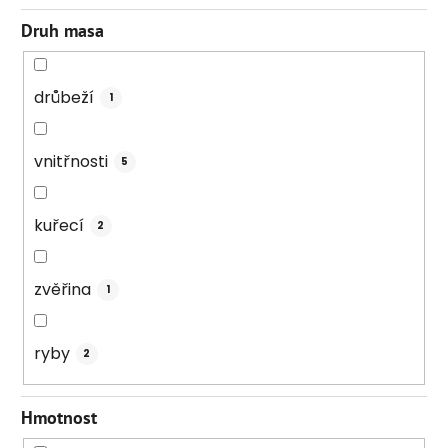
Druh masa
drůbeží
1
vnitřnosti
5
kuřecí
2
zvěřina
1
ryby
2
Hmotnost