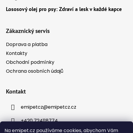
p
a
Lososový olej pro psy: Zdraví a lesk v každé kapce
t
í
Zákaznický servis
Doprava a platba
Kontakty
Obchodní podmínky
Ochrana osobních údajů
Kontakt
emipetcz
@
emipetcz.cz
+420 724118774
Na emipet.cz používáme cookies, abychom Vám