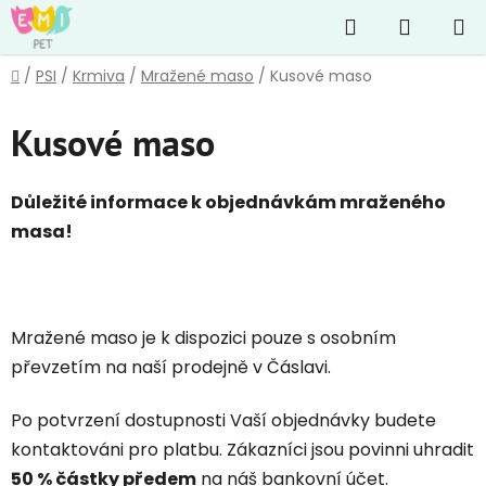
Přejít
Hledat
NÁKUP
na
obsah
KOŠÍK
Domů
/
PSI
/
Krmiva
/
Mražené maso
/
Kusové maso
Kusové maso
Důležité informace k objednávkám mraženého
masa!
Mražené maso je k dispozici pouze s osobním
převzetím na naší prodejně v Čáslavi.
Po potvrzení dostupnosti Vaší objednávky budete
kontaktováni pro platbu. Zákazníci jsou povinni uhradit
50 % částky předem
na náš bankovní účet.