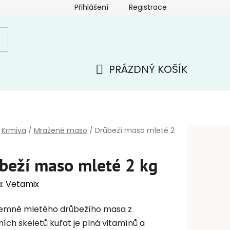
Přihlášení
Registrace
PRÁZDNÝ KOŠÍK
NÁKUPNÍ
KOŠÍK
Krmiva
/
Mražené maso
/
Drůbeží maso mleté 2
beží maso mleté 2 kg
a:
Vetamix
emně mletého drůbežího masa z
ních skeletů kuřat je plná vitamínů a