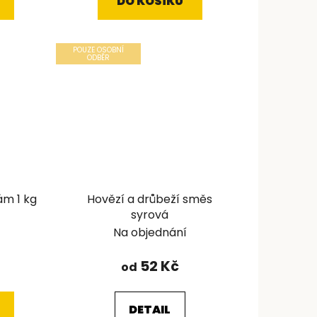
DO KOŠÍKU
POUZE OSOBNÍ
ODBĚR
ám 1 kg
Hovězí a drůbeží směs
syrová
Na objednání
52 Kč
od
DETAIL