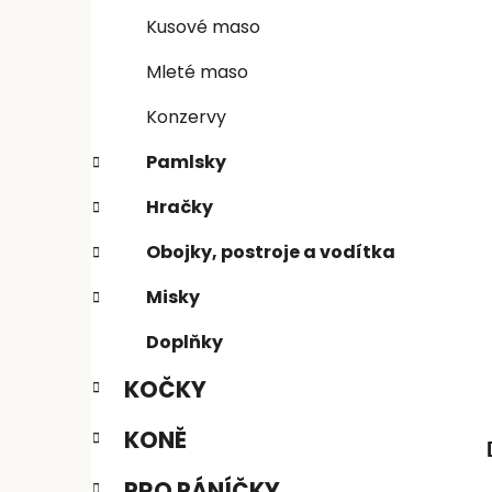
n
e
n
Kusové maso
í
Mleté maso
p
a
Konzervy
n
Pamlsky
e
l
Hračky
Obojky, postroje a vodítka
Misky
Doplňky
KOČKY
KONĚ
PRO PÁNÍČKY