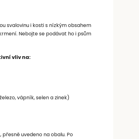
ou svalovinu i kosti s nízkým obsahem
 krmení. Nebojte se podávat ho i psům
vní vliv na:
železo, vápník, selen a zinek)
C, přesně uvedeno na obalu. Po