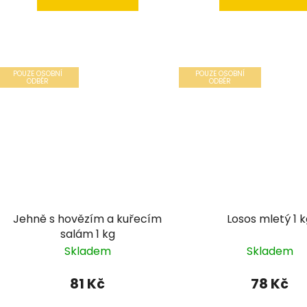
POUZE OSOBNÍ
POUZE OSOBNÍ
ODBĚR
ODBĚR
Jehně s hovězím a kuřecím
Losos mletý 1 
salám 1 kg
Skladem
Skladem
81 Kč
78 Kč