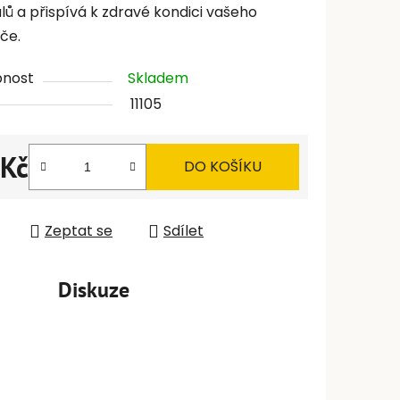
lů a přispívá k zdravé kondici vašeho
če.
pnost
Skladem
11105
 Kč
DO KOŠÍKU
 cena:
Zeptat se
Sdílet
Diskuze