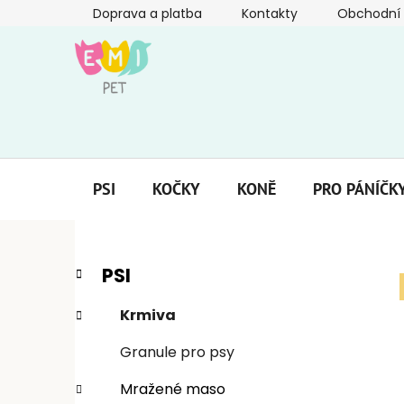
Přejít
Doprava a platba
Kontakty
Obchodní
na
obsah
PSI
KOČKY
KONĚ
PRO PÁNÍČK
P
K
Přeskočit
PSI
a
kategorie
o
t
s
Krmiva
e
t
g
Granule pro psy
r
o
a
r
Mražené maso
i