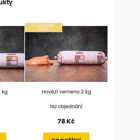
ukty
POUZE OSOBNÍ
ODBĚR
1 kg
Hovězí vemeno 2 kg
Na objednání
78 Kč