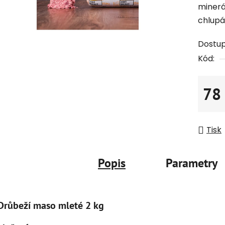
minerá
chlupá
Dostu
Kód:
78
Měrná
Tisk
Popis
Parametry
Drůbeží maso mleté 2 kg