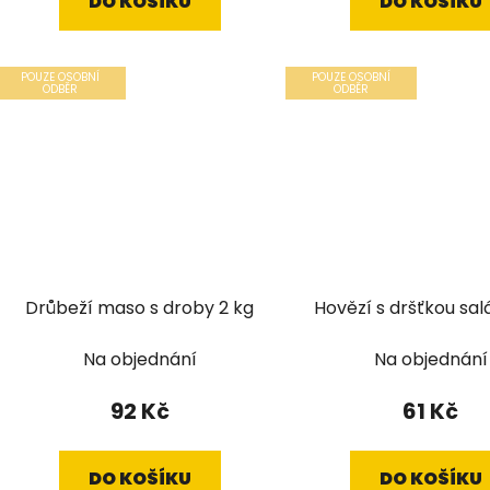
DO KOŠÍKU
DO KOŠÍKU
POUZE OSOBNÍ
POUZE OSOBNÍ
ODBĚR
ODBĚR
Drůbeží maso s droby 2 kg
Hovězí s dršťkou sal
Na objednání
Na objednání
92 Kč
61 Kč
DO KOŠÍKU
DO KOŠÍKU