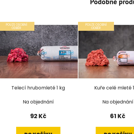
Podobné prod
POUZE OSOBNÍ
POUZE OSOBNÍ
ODBĚR
ODBĚR
Telecí hrubomleté 1 kg
Kuře celé mleté 
Na objednání
Na objednání
92 Kč
61 Kč