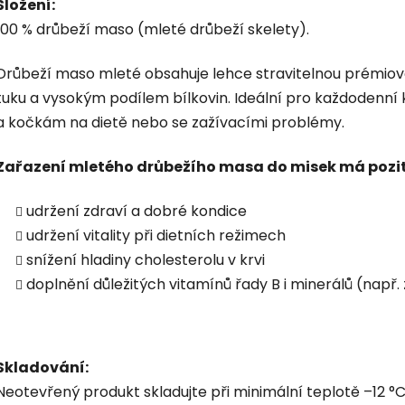
Složení:
100 % drůbeží maso (mleté drůbeží skelety).
Drůbeží maso mleté obsahuje lehce stravitelnou pré­miov
tuku a vysokým podílem bílkovin. Ide­ální pro každodenní
a kočkám na dietě nebo se zažívacími problémy.
Zařazení mletého drůbežího masa do misek má poziti
udržení zdraví a dobré kondice
udržení vitality při dietních režimech
snížení hladiny cholesterolu v krvi
doplnění důležitých vitamínů řady B i minerálů (např. 
Skladování:
Ne­otevřený produkt skladujte při minimální teplotě –12 °