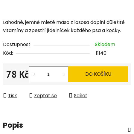
Lahodné, jemně mleté maso z lososa doplní důležité
vitamíny a zpestří jídelníček každého psa a kočky.
Dostupnost
Skladem
Kód:
11140
78 Kč
DO KOŠÍKU
Měrná cena:
Tisk
Zeptat se
Sdílet
Popis