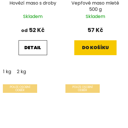
Hovězí maso s droby
Vepřové maso mleté
500 g
Skladem
Skladem
52 Kč
57 Kč
od
DETAIL
DO KOŠÍKU
1 kg
2 kg
POUZE OSOBNÍ
POUZE OSOBNÍ
ODBĚR
ODBĚR