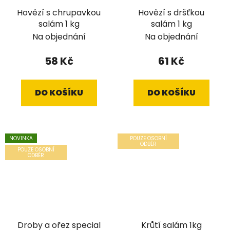
Hovězí s chrupavkou
Hovězí s dršťkou
salám 1 kg
salám 1 kg
Na objednání
Na objednání
58 Kč
61 Kč
DO KOŠÍKU
DO KOŠÍKU
NOVINKA
POUZE OSOBNÍ
ODBĚR
POUZE OSOBNÍ
ODBĚR
Droby a ořez special
Krůtí salám 1kg