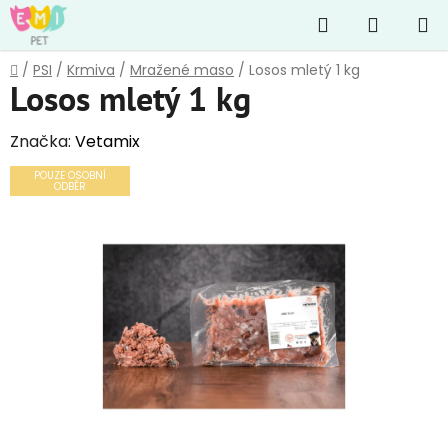
Přejít
Hledat
NÁKUP
na
obsah
KOŠÍK
Domů
/
PSI
/
Krmiva
/
Mražené maso
/
Losos mletý 1 kg
Losos mletý 1 kg
Značka:
Vetamix
POUZE OSOBNÍ
ODBĚR