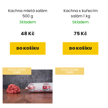
Kachna mletá salám
Kachna s kuřecím
500 g
salám 1 kg
Skladem
Skladem
48 Kč
75 Kč
DO KOŠÍKU
DO KOŠÍKU
POUZE OSOBNÍ
POUZE OSOBNÍ
ODBĚR
ODBĚR