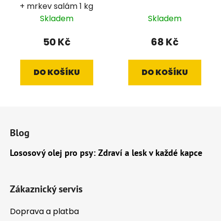
+ mrkev salám 1 kg
Skladem
Skladem
50 Kč
68 Kč
DO KOŠÍKU
DO KOŠÍKU
Z
á
Blog
p
a
Lososový olej pro psy: Zdraví a lesk v každé kapce
t
í
Zákaznický servis
Doprava a platba