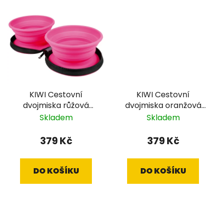
KIWI Cestovní
KIWI Cestovní
dvojmiska růžová
dvojmiska oranžová
700ml
700ml
Skladem
Skladem
379 Kč
379 Kč
DO KOŠÍKU
DO KOŠÍKU