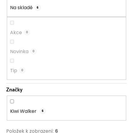
k
Na skladě
6
t
ů
Akce
0
Novinka
0
Tip
0
Značky
Kiwi Walker
6
Položek k zobrazení:
6