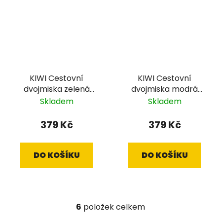
KIWI Cestovní
KIWI Cestovní
dvojmiska zelená
dvojmiska modrá
700ml
700ml
Skladem
Skladem
379 Kč
379 Kč
DO KOŠÍKU
DO KOŠÍKU
6
položek celkem
O