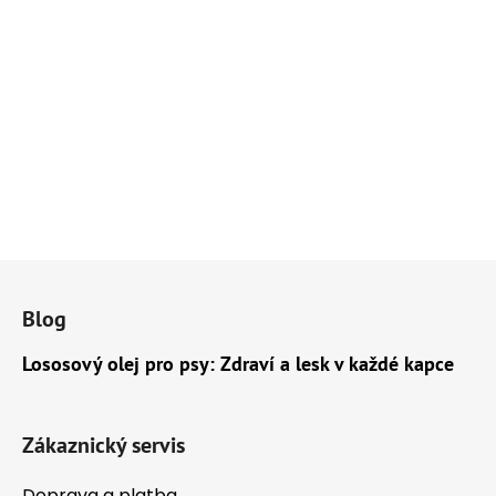
Z
á
Blog
p
a
Lososový olej pro psy: Zdraví a lesk v každé kapce
t
í
Zákaznický servis
Doprava a platba