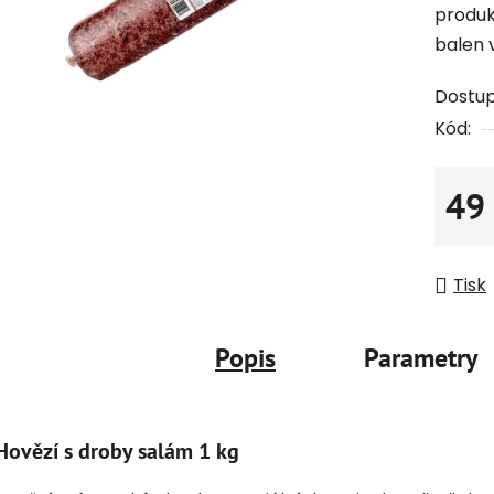
produk
balen v
Dostu
Kód:
49
Měrná
Tisk
Popis
Parametry
Hovězí s droby salám 1 kg