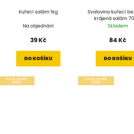
Kuřecí salám 1kg
Svalovina kuřecí be
krájená salám 7
Na objednání
Skladem
39 Kč
84 Kč
DO KOŠÍKU
DO KOŠÍKU
POUZE OSOBNÍ
POUZE OSOBNÍ
ODBĚR
ODBĚR