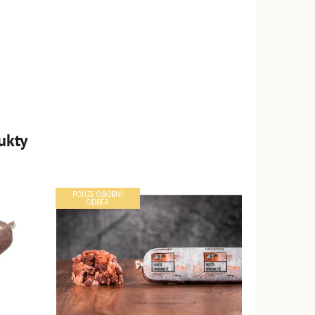
ukty
POUZE OSOBNÍ
ODBĚR