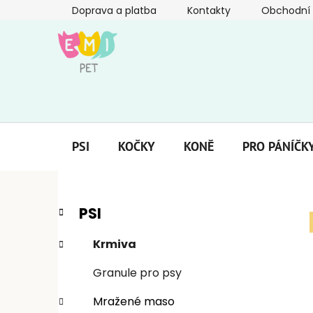
Přejít
Doprava a platba
Kontakty
Obchodní
na
obsah
PSI
KOČKY
KONĚ
PRO PÁNÍČK
P
K
Přeskočit
PSI
a
kategorie
o
t
s
Krmiva
e
t
g
Granule pro psy
r
o
a
r
Mražené maso
i