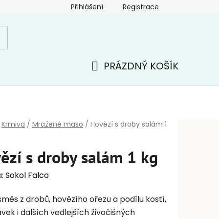
Přihlášení
Registrace
PRÁZDNÝ KOŠÍK
NÁKUPNÍ
KOŠÍK
Krmiva
/
Mražené maso
/
Hovězí s droby salám 1
ězí s droby salám 1 kg
a:
Sokol Falco
směs z drobů, hovězího ořezu a podílu kostí,
vek i dalších vedlejších živočišných