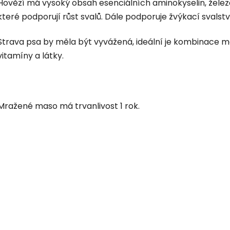
Hovězí má vysoký obsah esenciálních aminokyselin, želez
které podporují růst svalů. Dále podporuje žvýkací svalstvo,
Strava psa by měla být vyvážená, ideální je kombinace ma
vitamíny a látky.
Mražené maso má trvanlivost 1 rok.