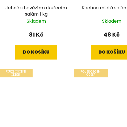
Jehně s hovězím a kuřecím
Kachna mletá salám
salám 1 kg
Skladem
Skladem
81 Kč
48 Kč
DO KOŠÍKU
DO KOŠÍKU
POUZE OSOBNÍ
POUZE OSOBNÍ
ODBĚR
ODBĚR