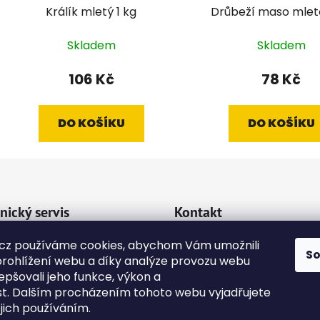
Králík mletý 1 kg
Drůbeží maso mlet
Skladem
Skladem
106 Kč
78 Kč
DO KOŠÍKU
DO KOŠÍKU
nický servis
Kontakt
va a platba
cz používáme cookies, abychom Vám umožnili
emipetcz
@
emipetc
S
rohlížení webu a díky analýze provozu webu
kty
epšovali jeho funkce, výkon a
+420 724118774
dní podmínky
st. Dalším procházením tohoto webu vyjadřujete
ejich používáním.
na osobních údajů