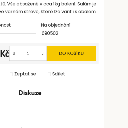
tů. Vše obsažené v cca 1kg balení. Salám je
e varném střevě, které lze vařit i s obalem.
pnost
Na objednání
690502
 Kč
DO KOŠÍKU
 cena:
Zeptat se
Sdílet
Diskuze