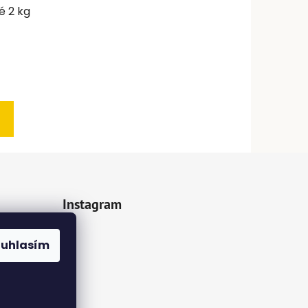
é 2 kg
Instagram
z.cz
ouhlasím