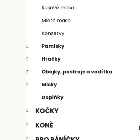
n
e
n
Kusové maso
í
Mleté maso
p
a
Konzervy
n
Pamlsky
e
l
Hračky
Obojky, postroje a vodítka
Misky
Doplňky
KOČKY
KONĚ
PRO PÁNÍČKY