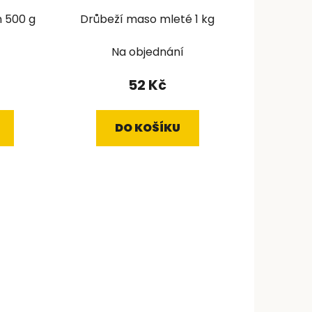
 500 g
Drůbeží maso mleté 1 kg
Na objednání
52 Kč
DO KOŠÍKU