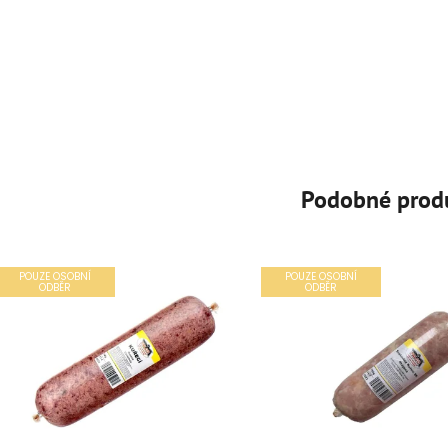
Podobné prod
POUZE OSOBNÍ
POUZE OSOBNÍ
ODBĚR
ODBĚR