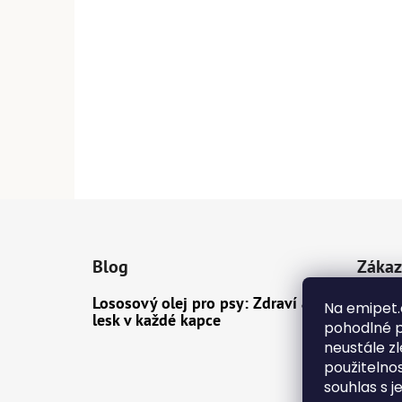
Z
á
Blog
Zákaz
p
a
Lososový olej pro psy: Zdraví a
Dopra
Na emipet.
t
lesk v každé kapce
pohodlné p
Konta
í
neustále zl
Obcho
použitelno
souhlas s j
Ochra