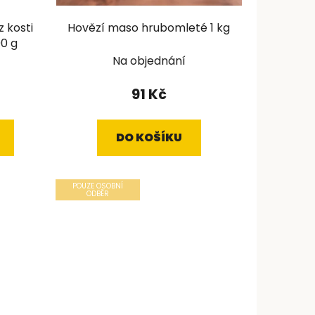
z kosti
Hovězí maso hrubomleté 1 kg
00 g
Na objednání
91 Kč
DO KOŠÍKU
POUZE OSOBNÍ
ODBĚR