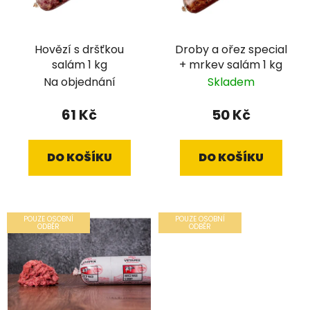
Hovězí s dršťkou
Droby a ořez special
salám 1 kg
+ mrkev salám 1 kg
Na objednání
Skladem
61 Kč
50 Kč
DO KOŠÍKU
DO KOŠÍKU
POUZE OSOBNÍ
POUZE OSOBNÍ
ODBĚR
ODBĚR