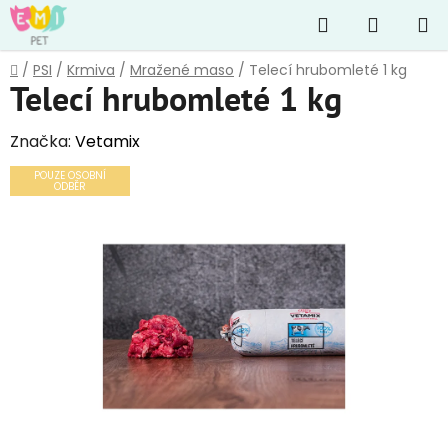
Přejít
Hledat
NÁKUP
na
obsah
KOŠÍK
Domů
/
PSI
/
Krmiva
/
Mražené maso
/
Telecí hrubomleté 1 kg
Telecí hrubomleté 1 kg
Značka:
Vetamix
POUZE OSOBNÍ
ODBĚR