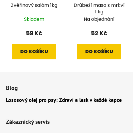
Zvěřinový salám 1kg
Drůbeží maso s mrkví
1 kg
Skladem
Na objednání
59 Kč
52 Kč
DO KOŠÍKU
DO KOŠÍKU
Z
á
Blog
p
a
Lososový olej pro psy: Zdraví a lesk v každé kapce
t
í
Zákaznický servis