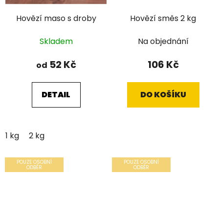
Hovězí maso s droby
Hovězí směs 2 kg
Skladem
Na objednání
52 Kč
106 Kč
od
DETAIL
DO KOŠÍKU
1 kg
2 kg
POUZE OSOBNÍ
POUZE OSOBNÍ
ODBĚR
ODBĚR