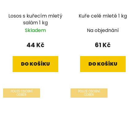
Losos s kuřecím mletý
Kuře celé mleté 1 kg
salám 1 kg
Skladem
Na objednání
44 Kč
61 Kč
DO KOŠÍKU
DO KOŠÍKU
POUZE OSOBNÍ
POUZE OSOBNÍ
ODBĚR
ODBĚR