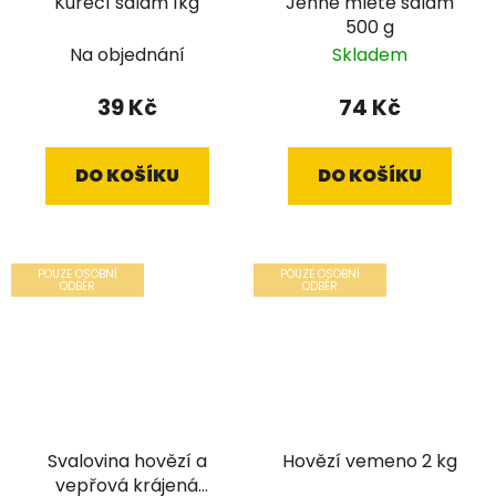
Kuřecí salám 1kg
Jehně mleté salám
500 g
Na objednání
Skladem
39 Kč
74 Kč
DO KOŠÍKU
DO KOŠÍKU
POUZE OSOBNÍ
POUZE OSOBNÍ
ODBĚR
ODBĚR
Svalovina hovězí a
Hovězí vemeno 2 kg
vepřová krájená