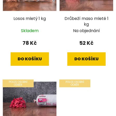
Losos mletý 1 kg
Drůbeží maso mleté 1
kg
Skladem
Na objednání
78 Kč
52 Kč
DO KOŠÍKU
DO KOŠÍKU
POUZE OSOBNÍ
POUZE OSOBNÍ
ODBĚR
ODBĚR