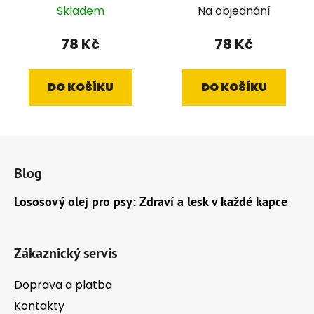
salám 700 g
Skladem
Na objednání
78 Kč
78 Kč
DO KOŠÍKU
DO KOŠÍKU
Z
á
Blog
p
a
Lososový olej pro psy: Zdraví a lesk v každé kapce
t
í
Zákaznický servis
Doprava a platba
Kontakty