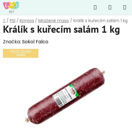
Přejít
Hledat
NÁKUP
na
obsah
KOŠÍK
Domů
/
PSI
/
Krmiva
/
Mražené maso
/
Králík s kuřecím salám 1 kg
Králík s kuřecím salám 1 kg
Značka:
Sokol Falco
POUZE OSOBNÍ
ODBĚR