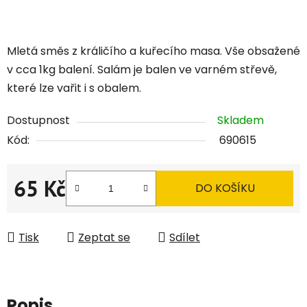
Mletá směs z králičího a kuřecího masa. Vše obsažené
v cca 1kg balení. Salám je balen ve varném střevě,
které lze vařit i s obalem.
Dostupnost
Skladem
Kód:
690615
65 Kč
DO KOŠÍKU
Měrná cena:
Tisk
Zeptat se
Sdílet
Popis