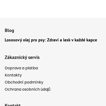
Z
á
Blog
p
a
Lososový olej pro psy: Zdraví a lesk v každé kapce
t
í
Zákaznický servis
Doprava a platba
Kontakty
Obchodní podmínky
Ochrana osobních údajů
Kontakt