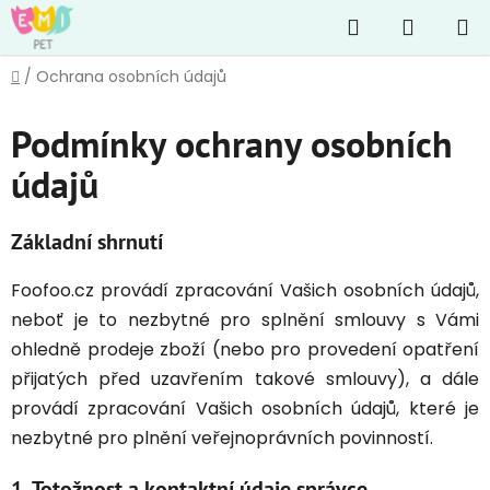
Přejít
Hledat
NÁKUP
na
obsah
KOŠÍK
Domů
/
Ochrana osobních údajů
Podmínky ochrany osobních
údajů
Základní shrnutí
Foofoo.cz provádí zpracování Vašich osobních údajů,
neboť je to nezbytné pro splnění smlouvy s Vámi
ohledně prodeje zboží (nebo pro provedení opatření
přijatých před uzavřením takové smlouvy), a dále
provádí zpracování Vašich osobních údajů, které je
nezbytné pro plnění veřejnoprávních povinností.
1. Totožnost a kontaktní údaje správce