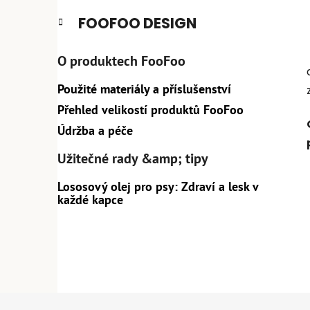
e
n
FOOFOO DESIGN
í
p
O produktech FooFoo
a
n
Použité materiály a příslušenství
e
Přehled velikostí produktů FooFoo
l
Údržba a péče
Užitečné rady &amp; tipy
Lososový olej pro psy: Zdraví a lesk v
každé kapce