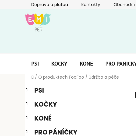
Přejít
Doprava a platba
Kontakty
Obchodní
na
obsah
PSI
KOČKY
KONĚ
PRO PÁNÍČK
Domů
/
O produktech FooFoo
/
Údržba a péče
P
K
Přeskočit
PSI
a
kategorie
o
t
s
KOČKY
e
t
g
r
KONĚ
o
a
r
PRO PÁNÍČKY
i
n