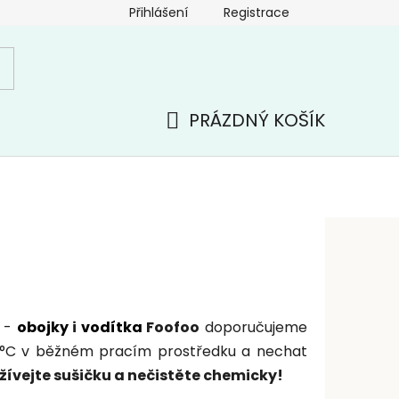
Přihlášení
Registrace
PRÁZDNÝ KOŠÍK
NÁKUPNÍ
KOŠÍK
y -
obojky
i
vodítka
Foofoo
doporučujeme
0°C v běžném pracím prostředku a nechat
ívejte sušičku a nečistěte chemicky!