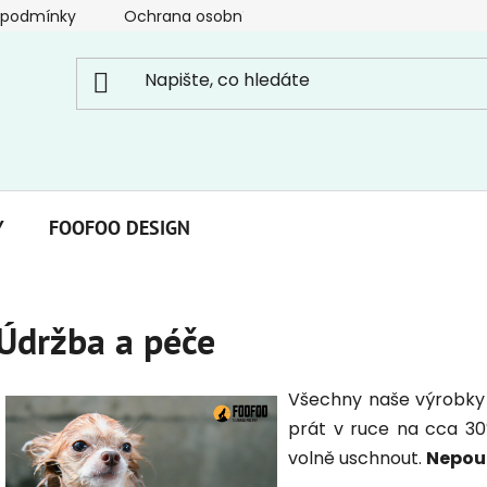
 podmínky
Ochrana osobních údajů
Y
FOOFOO DESIGN
Údržba a péče
Všechny naše výrobk
prát v ruce na cca 3
volně uschnout.
Nepouž