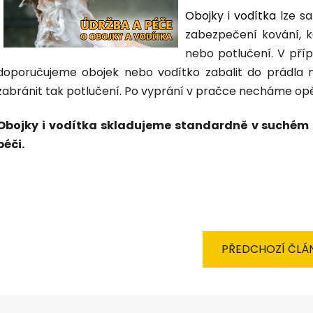
Obojky
i
vodítka
lze s
zabezpečení kování, k
nebo potlučení. V pří
doporučujeme obojek nebo vodítko zabalit do prádla n
zabránit tak potlučení. Po vyprání v pračce necháme opě
Obojky i vodítka skladujeme standardně v suchém 
péči.
PŘEDCHOZÍ ČLÁ