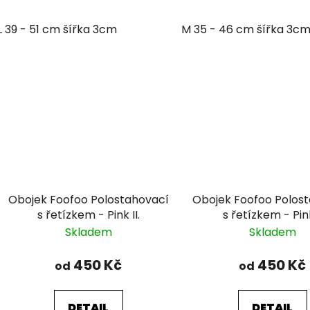
L 39 - 51 cm šířka 3cm
M 35 - 46 cm šířka 3c
Obojek Foofoo Polostahovací
Obojek Foofoo Polos
s řetízkem - Pink II.
s řetízkem - Pink
Skladem
Skladem
450 Kč
450 Kč
od
od
DETAIL
DETAIL