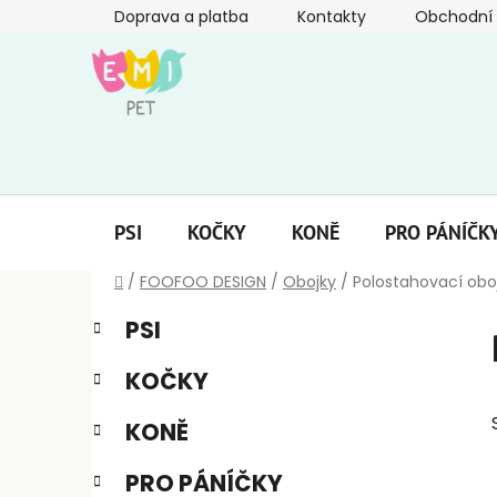
Přejít
Doprava a platba
Kontakty
Obchodní
na
obsah
PSI
KOČKY
KONĚ
PRO PÁNÍČK
Domů
/
FOOFOO DESIGN
/
Obojky
/
Polostahovací obo
P
K
Přeskočit
PSI
a
kategorie
o
t
s
KOČKY
e
t
g
r
KONĚ
o
a
r
PRO PÁNÍČKY
i
n