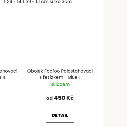
L 39 - 51 cm šířka 3cm
L 39 - 51 cm šířka 3cm
tahovací
Obojek Foofoo Polostahovací
II.
s řetízkem - Blue I.
Skladem
450 Kč
od
DETAIL