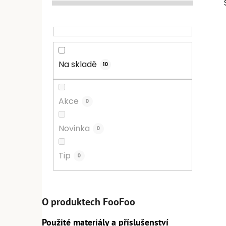
Na skladě
10
Akce
0
Novinka
0
Tip
0
O produktech FooFoo
Použité materiály a příslušenství