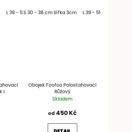
m
L 39 - 51 cm šířka 3cm
S 30 - 38 cm šířka 3cm
L 39 - 51 cm šířka 3c
tahovací
Obojek Foofoo Polostahovací
 I.
Růžový
Skladem
450 Kč
od
DETAIL