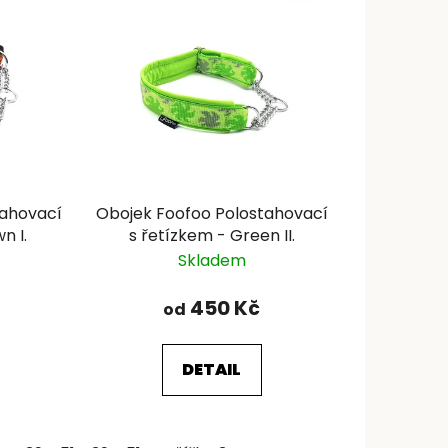
n
í
p
r
o
d
u
k
tahovací
Obojek Foofoo Polostahovací
t
n I.
s řetízkem - Green II.
ů
Skladem
450 Kč
od
DETAIL