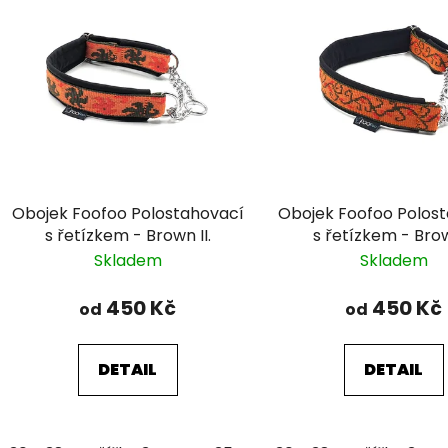
ý
p
s
p
r
o
d
Obojek Foofoo Polostahovací
Obojek Foofoo Polos
u
s řetízkem - Brown II.
s řetízkem - Brow
k
Skladem
Skladem
t
ů
450 Kč
450 Kč
od
od
DETAIL
DETAIL