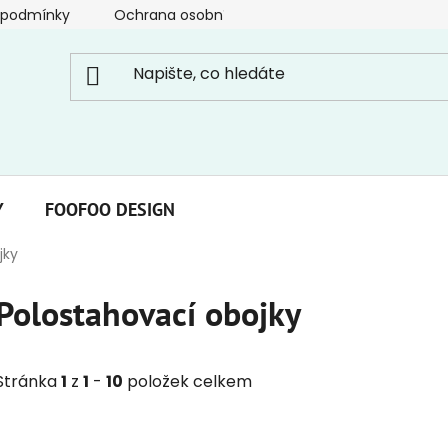
 podmínky
Ochrana osobních údajů
Y
FOOFOO DESIGN
jky
Polostahovací obojky
Stránka
1
z
1
-
10
položek celkem
V