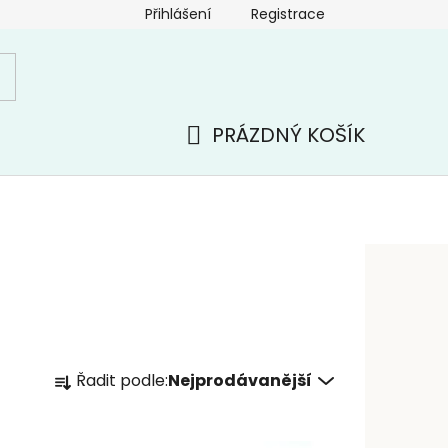
Přihlášení
Registrace
PRÁZDNÝ KOŠÍK
NÁKUPNÍ
KOŠÍK
Ř
Řadit podle:
Nejprodávanější
a
z
e