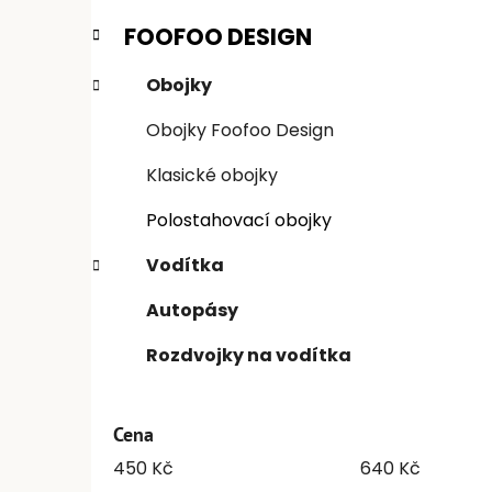
e
n
FOOFOO DESIGN
í
i
p
Obojky
a
Obojky Foofoo Design
n
e
Klasické obojky
l
Polostahovací obojky
Vodítka
Autopásy
Rozdvojky na vodítka
Cena
450
Kč
640
Kč