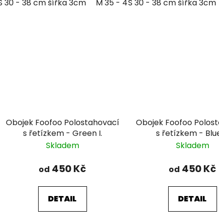
S 30 - 38 cm šířka 3cm
M 35 - 46 cm šířka 3cm
S 30 - 38 cm šířka 3cm
Obojek Foofoo Polostahovací
Obojek Foofoo Polos
s řetízkem - Green I.
s řetízkem - Blue 
Skladem
Skladem
450 Kč
450 Kč
od
od
DETAIL
DETAIL