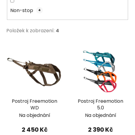
Non-stop
4
Položek k zobrazení:
4
V
ý
p
i
s
p
r
Postroj Freemotion
Postroj Freemotion
o
WD
5.0
d
Na objednání
Na objednání
u
k
2 450 Kč
2 390 Kč
t