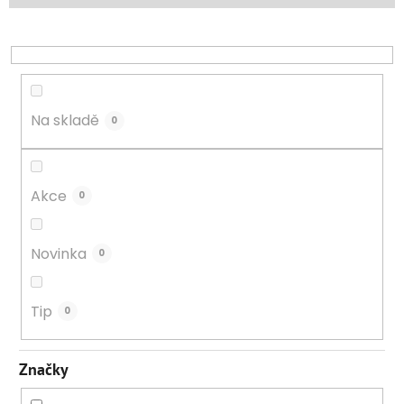
p
r
o
d
u
k
Na skladě
0
t
ů
Akce
0
Novinka
0
Tip
0
Značky