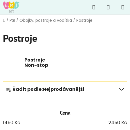
Přejít
Hledat
NÁKUP
na
obsah
KOŠÍK
Domů
/
PSI
/
Obojky, postroje a vodítka
/
Postroje
Postroje
Postroje
Non-stop
Ř
Řadit podle:
Nejprodávanější
a
z
e
Cena
n
í
1450
Kč
2450
Kč