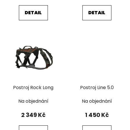
ů
DETAIL
DETAIL
Postroj Rock Long
Postroj Line 5.0
Na objednání
Na objednání
2 349 Kč
1 450 Kč