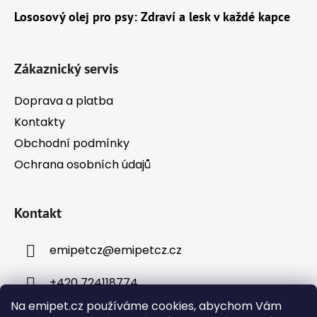
a
Lososový olej pro psy: Zdraví a lesk v každé kapce
t
í
Zákaznický servis
Doprava a platba
Kontakty
Obchodní podmínky
Ochrana osobních údajů
Kontakt
emipetcz
@
emipetcz.cz
+420 724118774
Na emipet.cz používáme cookies, abychom Vám