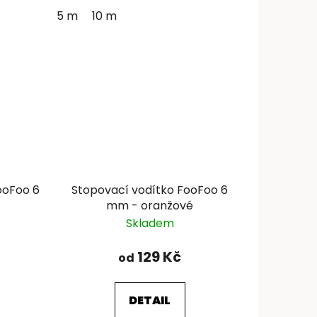
5 m
10 m
ooFoo 6
Stopovací vodítko FooFoo 6
mm - oranžové
Skladem
129 Kč
od
DETAIL