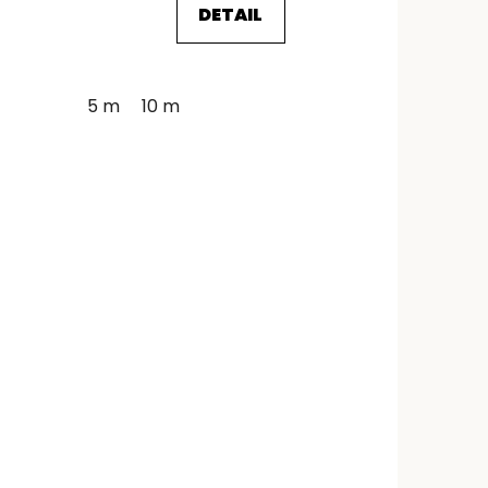
DETAIL
5 m
10 m