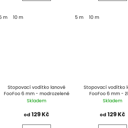
5 m
10 m
5 m
10 m
Stopovací vodítko lanové
Stopovací vodítko 
FooFoo 6 mm - modrozelené
FooFoo 6 mm - ž
Skladem
Skladem
129 Kč
129 Kč
od
od