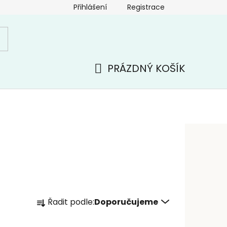
Přihlášení
Registrace
PRÁZDNÝ KOŠÍK
NÁKUPNÍ
KOŠÍK
Ř
Řadit podle:
Doporučujeme
a
z