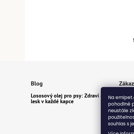
Z
á
Blog
Zákaz
p
a
Lososový olej pro psy: Zdraví a
Dopra
Na emipet.
t
lesk v každé kapce
pohodlné p
Konta
í
neustále zl
Obcho
použitelno
souhlas s j
Ochra
Více infor