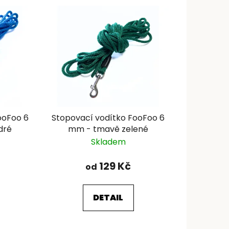
e
n
í
p
r
o
d
u
k
ooFoo 6
Stopovací vodítko FooFoo 6
t
dré
mm - tmavě zelené
ů
Skladem
129 Kč
od
DETAIL