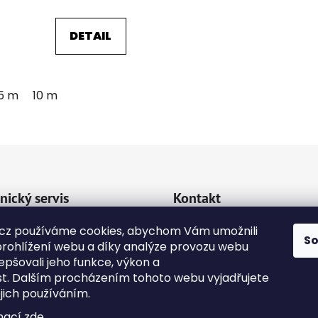
DETAIL
5 m
10 m
O
v
l
á
d
nický servis
Kontakt
a
c
va a platba
cz používáme cookies, abychom Vám umožnili
emipetcz
@
emipetc
í
S
rohlížení webu a díky analýze provozu webu
kty
p
epšovali jeho funkce, výkon a
r
+420 724118774
dní podmínky
st. Dalším procházením tohoto webu vyjadřujete
v
ejich používáním.
na osobních údajů
k
y
mací
zde
.