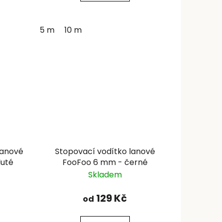
5 m
10 m
lanové
Stopovací vodítko lanové
luté
FooFoo 6 mm - černé
Skladem
129 Kč
od