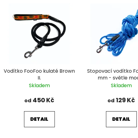
V
ý
p
s
p
r
o
d
Vodítko FooFoo kulaté Brown
Stopovací vodítko F
u
II.
mm - světle mo
k
Skladem
Skladem
t
ů
450 Kč
129 Kč
od
od
DETAIL
DETAIL