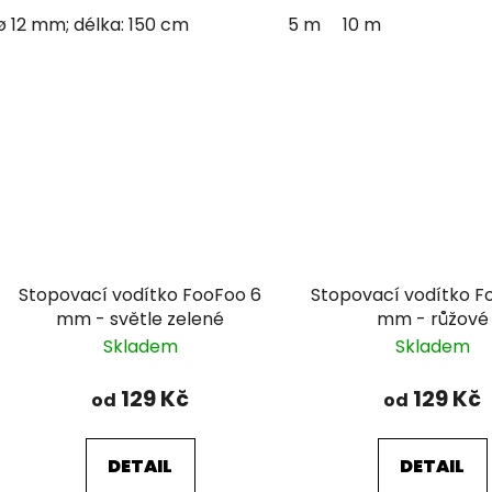
ø 12 mm; délka: 150 cm
5 m
10 m
Stopovací vodítko FooFoo 6
Stopovací vodítko F
mm - světle zelené
mm - růžové
Skladem
Skladem
129 Kč
129 Kč
od
od
DETAIL
DETAIL