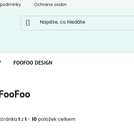
 podmínky
Ochrana osobních údajů
Y
FOOFOO DESIGN
FooFoo
Stránka
1
z
1
-
10
položek celkem