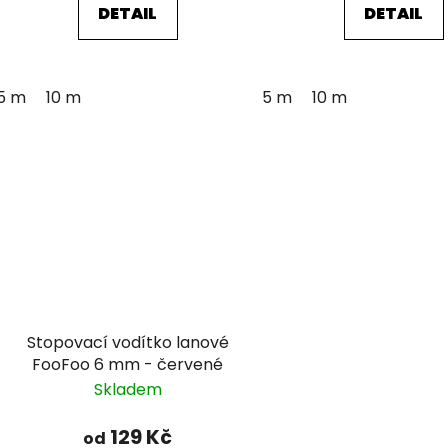
DETAIL
DETAIL
5 m
10 m
5 m
10 m
Stopovací vodítko lanové
FooFoo 6 mm - červené
Skladem
129 Kč
od