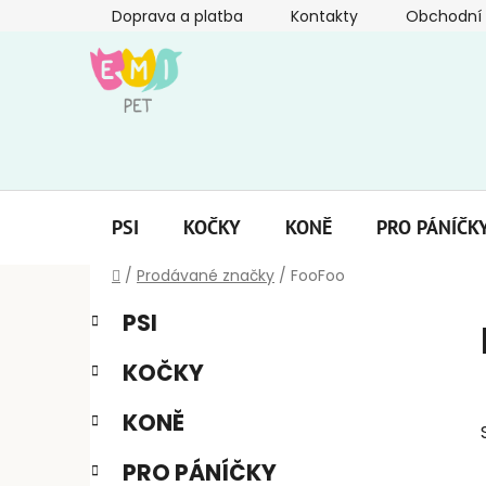
Přejít
Doprava a platba
Kontakty
Obchodní
na
obsah
PSI
KOČKY
KONĚ
PRO PÁNÍČK
Domů
/
Prodávané značky
/
FooFoo
P
K
Přeskočit
PSI
a
kategorie
o
t
s
KOČKY
e
t
g
r
KONĚ
o
a
r
PRO PÁNÍČKY
i
n