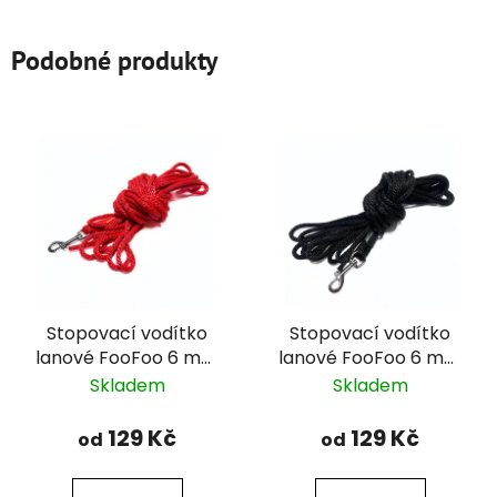
Podobné produkty
Stopovací vodítko
Stopovací vodítko
lanové FooFoo 6 mm
lanové FooFoo 6 mm
- červené
- černé
Skladem
Skladem
129 Kč
129 Kč
od
od