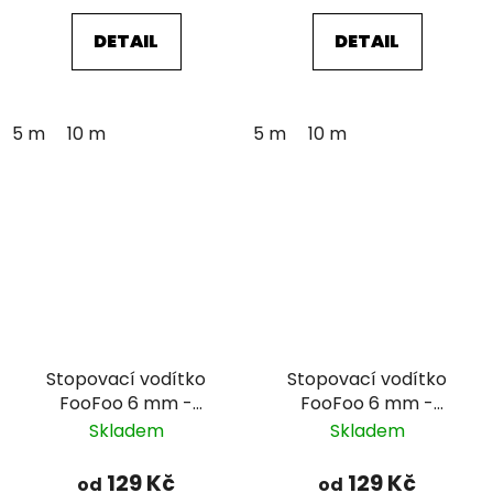
DETAIL
DETAIL
5 m
10 m
5 m
10 m
Stopovací vodítko
Stopovací vodítko
FooFoo 6 mm -
FooFoo 6 mm -
oranžové
růžové
Skladem
Skladem
129 Kč
129 Kč
od
od