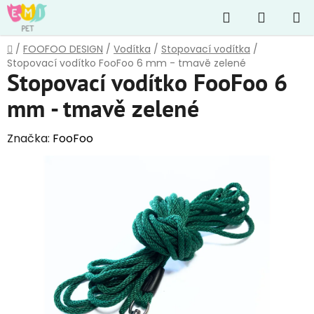
Přejít
Hledat
NÁKUP
na
obsah
KOŠÍK
Domů
/
FOOFOO DESIGN
/
Vodítka
/
Stopovací vodítka
/
Stopovací vodítko FooFoo 6 mm - tmavě zelené
Stopovací vodítko FooFoo 6
mm - tmavě zelené
Značka:
FooFoo