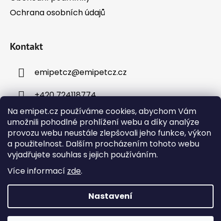
Ochrana osobních údajů
Kontakt
emipetcz
@
emipetcz.cz
+420 724118774
Na emipet.cz používáme cookies, abychom Vám
umožnili pohodlné prohlížení webu a díky analýze
provozu webu neustále zlepšovali jeho funkce, výkon
a použitelnost. Dalším procházením tohoto webu
vyjadřujete souhlas s jejich používáním.
Instagram
Více informací
zde
.
Nastavení
Vytvořil Shoptet
Objednávky přijaté v pracovní dny do 12:00 budou
Copyright 2026
Emipet – chovatelské potřeby