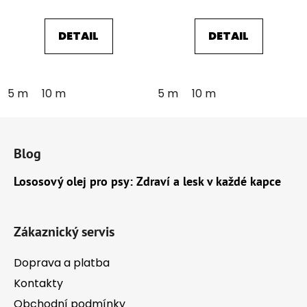
DETAIL
DETAIL
5 m
10 m
5 m
10 m
Z
á
Blog
p
a
Lososový olej pro psy: Zdraví a lesk v každé kapce
t
í
Zákaznický servis
Doprava a platba
Kontakty
Obchodní podmínky