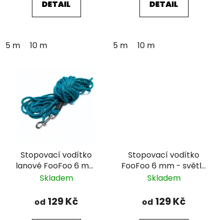
DETAIL
DETAIL
5 m
10 m
5 m
10 m
Stopovací vodítko
Stopovací vodítko
lanové FooFoo 6 mm
FooFoo 6 mm - světle
- modrozelené
modré
Skladem
Skladem
129 Kč
129 Kč
od
od