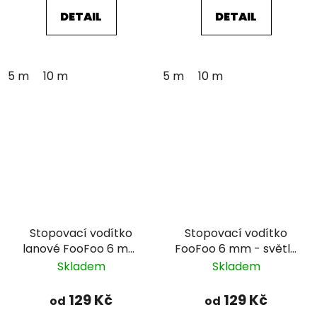
DETAIL
DETAIL
5 m
10 m
5 m
10 m
Stopovací vodítko
Stopovací vodítko
lanové FooFoo 6 mm
FooFoo 6 mm - světle
- žluté
zelené
Skladem
Skladem
129 Kč
129 Kč
od
od