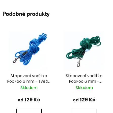
Podobné produkty
Stopovací vodítko
Stopovací vodítko
FooFoo 6 mm - světle
FooFoo 6 mm -
modré
tmavě zelené
Skladem
Skladem
129 Kč
129 Kč
od
od