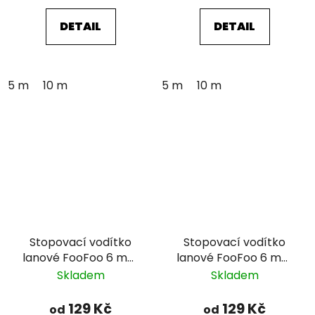
DETAIL
DETAIL
5 m
10 m
5 m
10 m
Stopovací vodítko
Stopovací vodítko
lanové FooFoo 6 mm
lanové FooFoo 6 mm
- žluté
- červené
Skladem
Skladem
129 Kč
129 Kč
od
od