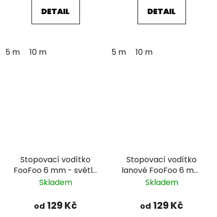
DETAIL
DETAIL
5 m
10 m
5 m
10 m
Stopovací vodítko
Stopovací vodítko
FooFoo 6 mm - světle
lanové FooFoo 6 mm
zelené
- modrozelené
Skladem
Skladem
129 Kč
129 Kč
od
od