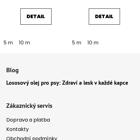
DETAIL
DETAIL
5 m
10 m
5 m
10 m
Z
á
Blog
p
a
Lososový olej pro psy: Zdraví a lesk v každé kapce
t
í
Zákaznický servis
Doprava a platba
Kontakty
Obchodní podmínky