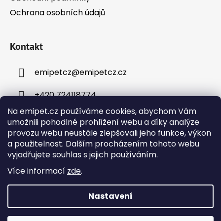
Ochrana osobních údajů
Kontakt
emipetcz
@
emipetcz.cz
+420 724118774
Na emipet.cz používáme cookies, abychom Vám
umožnili pohodlné prohlížení webu a díky analýze
provozu webu neustále zlepšovali jeho funkce, výkon
a použitelnost. Dalším procházením tohoto webu
vyjadřujete souhlas s jejich používáním.
Instagram
Více informací
zde
.
Nastavení
Vytvořil Shoptet
Objednávky přijaté v pracovní dny do 12:00 budou
Copyright 2026
Emipet – chovatelské potřeby