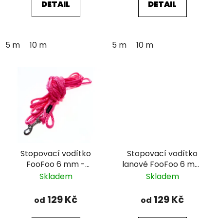
DETAIL
DETAIL
5 m
10 m
5 m
10 m
Stopovací vodítko
Stopovací vodítko
FooFoo 6 mm -
lanové FooFoo 6 mm
růžové
- černé
Skladem
Skladem
129 Kč
129 Kč
od
od