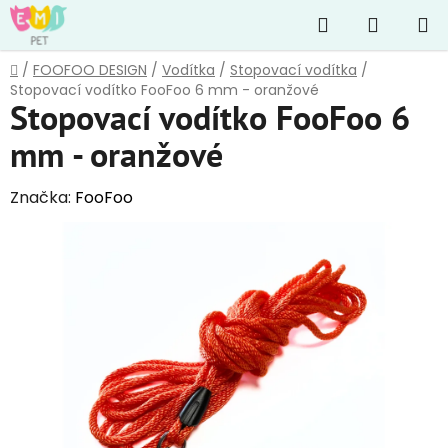
Přejít
Hledat
NÁKUP
na
obsah
KOŠÍK
Domů
/
FOOFOO DESIGN
/
Vodítka
/
Stopovací vodítka
/
Stopovací vodítko FooFoo 6 mm - oranžové
Stopovací vodítko FooFoo 6
mm - oranžové
Značka:
FooFoo