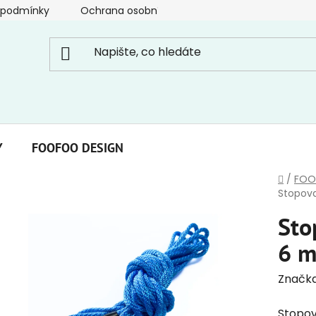
 podmínky
Ochrana osobních údajů
Y
FOOFOO DESIGN
Domů
/
FOO
Stopova
Sto
6 m
Značk
Stopov