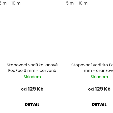
5 m
10 m
5 m
10 m
Stopovací vodítko lanové
Stopovací vodítko F
FooFoo 6 mm - červené
mm - oranžov
Skladem
Skladem
129 Kč
129 Kč
od
od
DETAIL
DETAIL