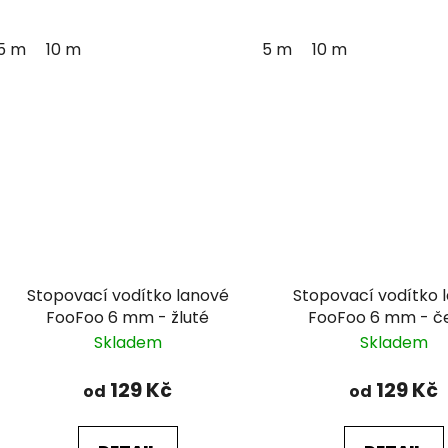
5 m
10 m
5 m
10 m
Stopovací vodítko lanové
Stopovací vodítko 
FooFoo 6 mm - žluté
FooFoo 6 mm - č
Skladem
Skladem
129 Kč
129 Kč
od
od