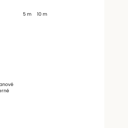
5 m
10 m
lanové
erné