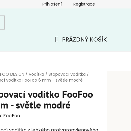
Přihlášení
Registrace
PRÁZDNÝ KOŠÍK
NÁKUPNÍ
KOŠÍK
FOO DESIGN
/
Vodítka
/
Stopovací vodítka
/
cí vodítko FooFoo 6 mm - světle modré
povací vodítko FooFoo
m - světle modré
a:
FooFoo
ací vodítko z lehkého prolypropylenového