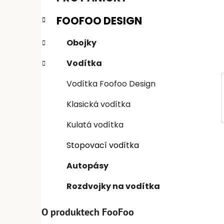
n
e
n
FOOFOO DESIGN
í
p
Obojky
a
Vodítka
n
e
Vodítka Foofoo Design
l
Klasická vodítka
Kulatá vodítka
Stopovací vodítka
Autopásy
Rozdvojky na vodítka
O produktech FooFoo