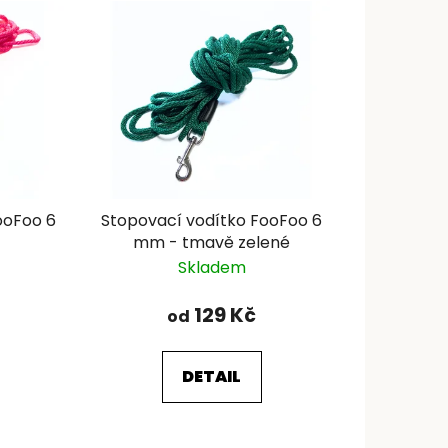
ooFoo 6
Stopovací vodítko FooFoo 6
mm - tmavě zelené
Skladem
129 Kč
od
DETAIL