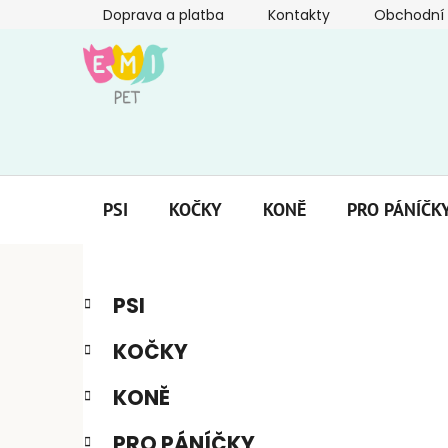
Přejít
Doprava a platba
Kontakty
Obchodní
na
obsah
PSI
KOČKY
KONĚ
PRO PÁNÍČK
P
K
Přeskočit
PSI
a
kategorie
o
t
s
KOČKY
e
t
g
r
KONĚ
o
a
r
PRO PÁNÍČKY
i