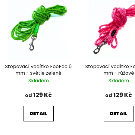
Stopovací vodítko FooFoo 6
Stopovací vodítko F
mm - světle zelené
mm - růžové
Skladem
Skladem
129 Kč
129 Kč
od
od
DETAIL
DETAIL