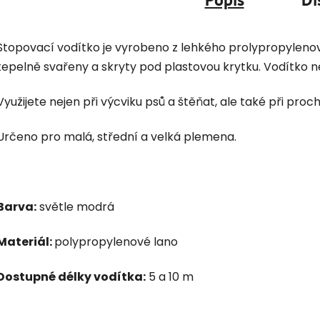
Stopovací vodítko je vyrobeno z lehkého prolypropyleno
tepelně svařeny a skryty pod plastovou krytku. Vodítko
Využijete nejen při výcviku psů a štěňat, ale také při proc
Určeno pro malá, střední a velká plemena.
Barva:
světle modrá
Materiál:
polypropylenové lano
Dostupné délky vodítka:
5 a 10 m