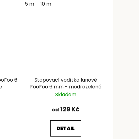
5 m
10 m
ooFoo 6
Stopovací vodítko lanové
é
FooFoo 6 mm - modrozelené
Skladem
129 Kč
od
DETAIL