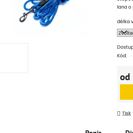
lana o
délka 
Dostu
Kód:
od
Měrná
Tisk
Popis
Di