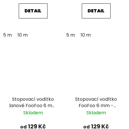
DETAIL
DETAIL
5 m
10 m
5 m
10 m
Stopovací vodítko
Stopovací vodítko
lanové FooFoo 6 mm
FooFoo 6 mm -
- modrozelené
oranžové
Skladem
Skladem
129 Kč
129 Kč
od
od