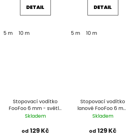
DETAIL
DETAIL
5 m
10 m
5 m
10 m
Stopovací vodítko
Stopovací vodítko
FooFoo 6 mm - světle
lanové FooFoo 6 mm
zelené
- černé
Skladem
Skladem
129 Kč
129 Kč
od
od