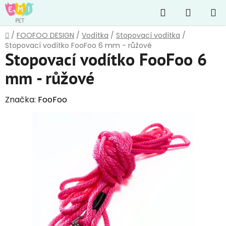
Přejít
Hledat
NÁKUP
na
obsah
KOŠÍK
Domů
/
FOOFOO DESIGN
/
Vodítka
/
Stopovací vodítka
/
Stopovací vodítko FooFoo 6 mm - růžové
Stopovací vodítko FooFoo 6
mm - růžové
Značka:
FooFoo