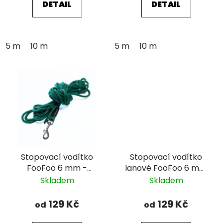
DETAIL
DETAIL
5 m
10 m
5 m
10 m
Stopovací vodítko
Stopovací vodítko
FooFoo 6 mm -
lanové FooFoo 6 mm
tmavě zelené
- žluté
Skladem
Skladem
129 Kč
129 Kč
od
od