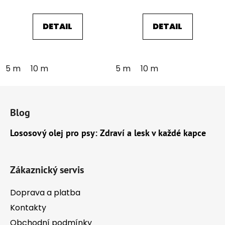
DETAIL
DETAIL
5 m
10 m
5 m
10 m
Z
á
Blog
p
a
Lososový olej pro psy: Zdraví a lesk v každé kapce
t
í
Zákaznický servis
Doprava a platba
Kontakty
Obchodní podmínky