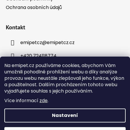
Ochrana osobních údajů
Kontakt
emipetcz
@
emipetcz.cz
+420 724118774
Na emipet.cz používáme cookies, abychom Vám
umožnili pohodlné prohlížení webu a díky analýze
provozu webu neustále zlepšovali jeho funkce, výkon
a použitelnost. Dalším procházením tohoto webu
vyjadřujete souhlas s jejich používáním.
Instagram
Více informací
zde
.
Nastavení
Vytvořil Shoptet
Objednávky přijaté v pracovní dny do 12:00 budou
Copyright 2026
Emipet – chovatelské potřeby