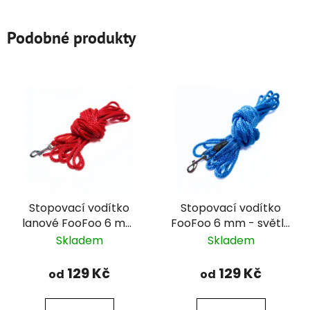
Podobné produkty
Stopovací vodítko
Stopovací vodítko
lanové FooFoo 6 mm
FooFoo 6 mm - světle
- červené
modré
Skladem
Skladem
129 Kč
129 Kč
od
od