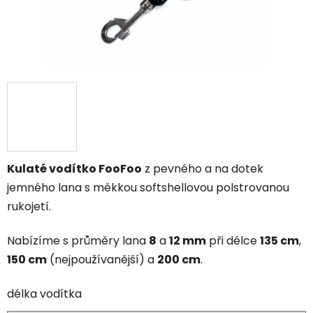
Kulaté vodítko FooFoo
z pevného a na dotek
jemného lana s měkkou softshellovou polstrovanou
rukojetí.
Nabízíme s průměry lana
8
a
12 mm
při délce
135 cm
,
150 cm
(nejpoužívanější) a
200 cm
.
délka vodítka