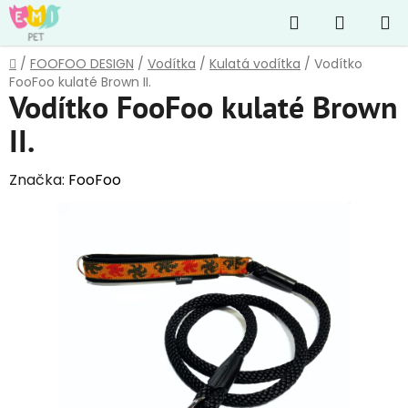
Přejít
Hledat
NÁKUP
na
obsah
KOŠÍK
Domů
/
FOOFOO DESIGN
/
Vodítka
/
Kulatá vodítka
/
Vodítko
FooFoo kulaté Brown II.
Vodítko FooFoo kulaté Brown
II.
Značka:
FooFoo