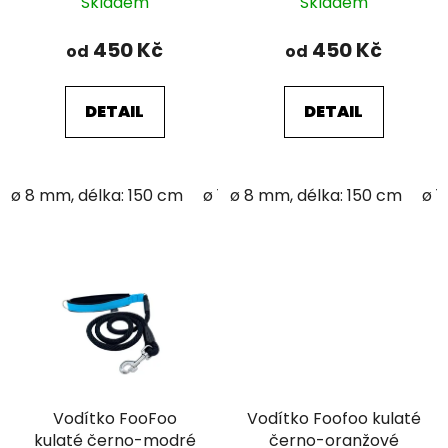
Skladem
Skladem
450 Kč
450 Kč
od
od
DETAIL
DETAIL
ø 8 mm, délka: 150 cm
ø 12 mm; délka: 150 cm
ø 8 mm, délka: 150 cm
ø 1
Vodítko FooFoo
Vodítko Foofoo kulaté
kulaté černo-modré
černo-oranžové