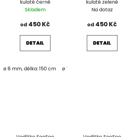
kulaté černé
kulaté zelené
Skladem
Na dotaz
450 Kč
450 Kč
od
od
DETAIL
DETAIL
ø 8 mm, délka: 150 cm
ø 12 mm; délka: 150 cm
Vodítko FooFoo
Vodítko FooFoo