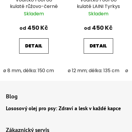
kulaté růžovo-černé
kulaté LAINI Tyrkys
Skladem
Skladem
450 Kč
450 Kč
od
od
DETAIL
DETAIL
ø 8 mm, délka: 150 cm
ø 12 mm; délka: 135 cm
ø 
Z
á
Blog
p
a
Lososový olej pro psy: Zdraví a lesk v každé kapce
t
í
Zákaznický servis