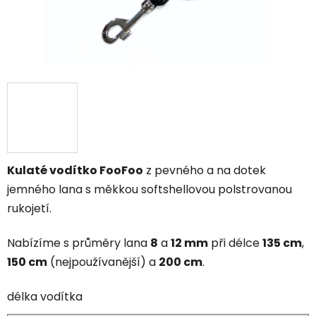
Kulaté vodítko FooFoo
z pevného a na dotek
jemného lana s měkkou softshellovou polstrovanou
rukojetí.
Nabízíme s průměry lana
8
a
12 mm
při délce
135 cm
,
150 cm
(nejpoužívanější) a
200 cm
.
délka vodítka