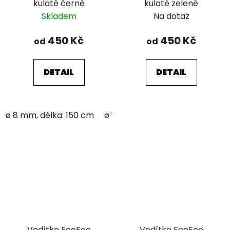
kulaté černé
kulaté zelené
Skladem
Na dotaz
450 Kč
450 Kč
od
od
DETAIL
DETAIL
ø 8 mm, délka: 150 cm
ø 12 mm; délka: 150 cm
Vodítko FooFoo
Vodítko FooFoo