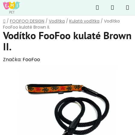
Přejít
Hledat
NÁKUP
na
obsah
KOŠÍK
Domů
/
FOOFOO DESIGN
/
Vodítka
/
Kulatá vodítka
/
Vodítko
FooFoo kulaté Brown II.
Vodítko FooFoo kulaté Brown
II.
Značka:
FooFoo