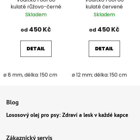
kulaté růžovo-černé
kulaté červené
Skladem
Skladem
450 Kč
450 Kč
od
od
DETAIL
DETAIL
ø 8 mm, délka: 150 cm
ø 12 mm; délka: 150 cm
Z
á
Blog
p
a
Lososový olej pro psy: Zdraví a lesk v každé kapce
t
í
Zákaznický servis