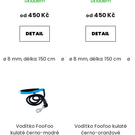
Skladem
Skladem
450 Kč
450 Kč
od
od
DETAIL
DETAIL
ø 8 mm, délka: 150 cm
ø 12 mm; délka: 150 cm
ø 8 mm, délka: 150 cm
ø 1
Vodítko FooFoo
Vodítko Foofoo kulaté
kulaté černo-modré
černo-oranžové