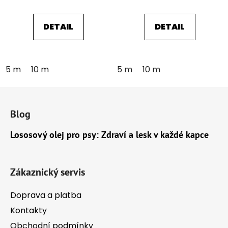
DETAIL
DETAIL
5 m
10 m
5 m
10 m
Z
á
Blog
p
a
Lososový olej pro psy: Zdraví a lesk v každé kapce
t
í
Zákaznický servis
Doprava a platba
Kontakty
Obchodní podmínky