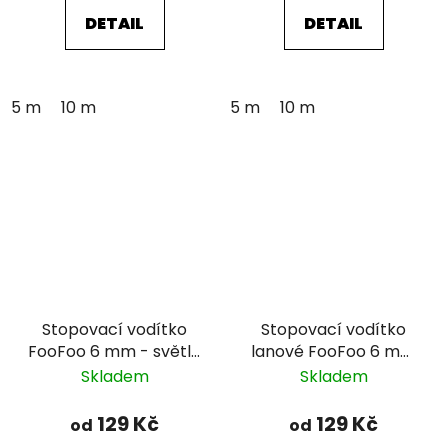
DETAIL
DETAIL
5 m
10 m
5 m
10 m
Stopovací vodítko
Stopovací vodítko
FooFoo 6 mm - světle
lanové FooFoo 6 mm
modré
- červené
Skladem
Skladem
129 Kč
129 Kč
od
od