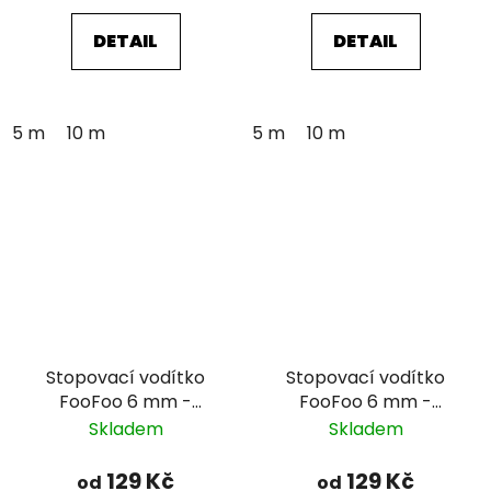
DETAIL
DETAIL
5 m
10 m
5 m
10 m
Stopovací vodítko
Stopovací vodítko
FooFoo 6 mm -
FooFoo 6 mm -
růžové
tmavě zelené
Skladem
Skladem
129 Kč
129 Kč
od
od