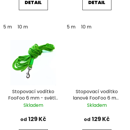
DETAIL
DETAIL
5 m
10 m
5 m
10 m
Stopovací vodítko
Stopovací vodítko
FooFoo 6 mm - světle
lanové FooFoo 6 mm
zelené
- černé
Skladem
Skladem
129 Kč
129 Kč
od
od