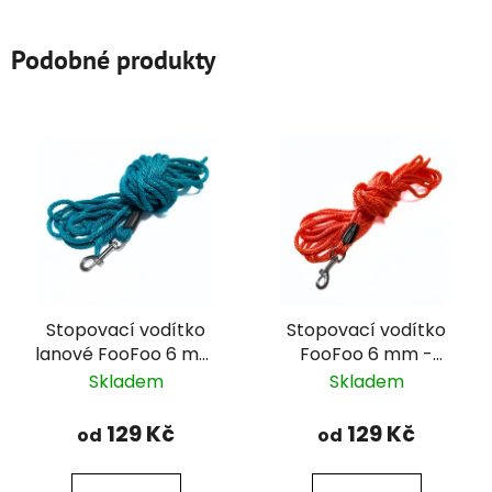
Podobné produkty
Stopovací vodítko
Stopovací vodítko
lanové FooFoo 6 mm
FooFoo 6 mm -
- modrozelené
oranžové
Skladem
Skladem
129 Kč
129 Kč
od
od