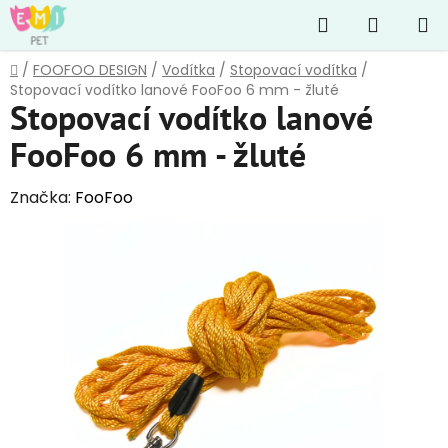
Přejít
Hledat
NÁKUP
na
obsah
KOŠÍK
Domů
/
FOOFOO DESIGN
/
Vodítka
/
Stopovací vodítka
/
Stopovací vodítko lanové FooFoo 6 mm - žluté
Stopovací vodítko lanové
FooFoo 6 mm - žluté
Značka:
FooFoo