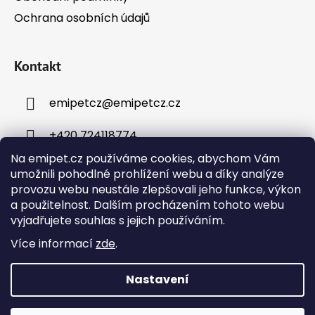
Ochrana osobních údajů
Kontakt
emipetcz
@
emipetcz.cz
+420 724118774
Na emipet.cz používáme cookies, abychom Vám
umožnili pohodlné prohlížení webu a díky analýze
provozu webu neustále zlepšovali jeho funkce, výkon
a použitelnost. Dalším procházením tohoto webu
vyjadřujete souhlas s jejich používáním.
Instagram
Více informací
zde
.
Nastavení
Vytvořil Shoptet
Objednávky přijaté v pracovní dny do 12:00 budou
Copyright 2026
Emipet – chovatelské potřeby