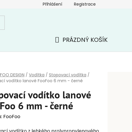
Přihlášení
Registrace
PRÁZDNÝ KOŠÍK
NÁKUPNÍ
KOŠÍK
FOO DESIGN
/
Vodítka
/
Stopovací vodítka
/
cí vodítko lanové FooFoo 6 mm - černé
povací vodítko lanové
Foo 6 mm - černé
a:
FooFoo
ací vodítko z lehkého prolypropylenového