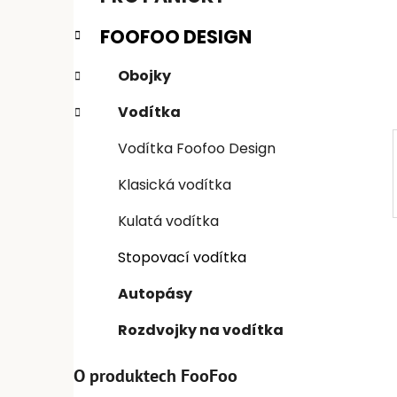
n
e
n
FOOFOO DESIGN
í
p
Obojky
a
Vodítka
n
e
Vodítka Foofoo Design
l
Klasická vodítka
Kulatá vodítka
Stopovací vodítka
Autopásy
Rozdvojky na vodítka
O produktech FooFoo