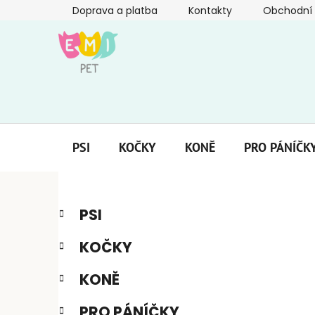
Přejít
Doprava a platba
Kontakty
Obchodní
na
obsah
PSI
KOČKY
KONĚ
PRO PÁNÍČK
P
K
Přeskočit
PSI
a
kategorie
o
t
s
KOČKY
e
t
g
r
KONĚ
o
a
r
PRO PÁNÍČKY
i