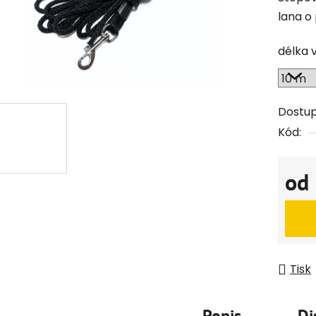
lana o
délka 
Dostu
Kód:
od
Měrná
Tisk
Popis
Di