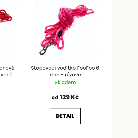
lanové
Stopovací vodítko FooFoo 6
rvené
mm - růžové
Skladem
129 Kč
od
DETAIL