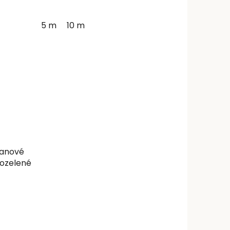
5 m
10 m
lanové
ozelené