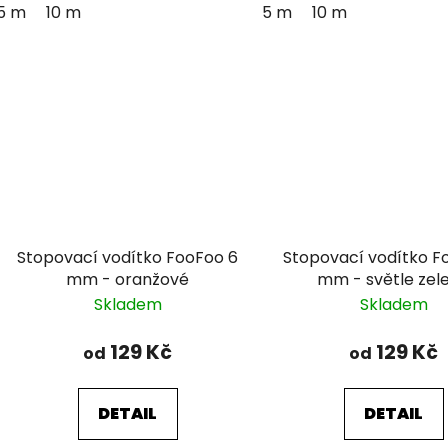
5 m
10 m
5 m
10 m
Stopovací vodítko FooFoo 6
Stopovací vodítko F
mm - oranžové
mm - světle zel
Skladem
Skladem
129 Kč
129 Kč
od
od
DETAIL
DETAIL