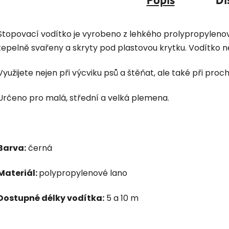
Stopovací vodítko je vyrobeno z lehkého prolypropyleno
tepelně svařeny a skryty pod plastovou krytku. Vodítko
Využijete nejen při výcviku psů a štěňat, ale také při proc
Určeno pro malá, střední a velká plemena.
Barva:
černá
Materiál:
polypropylenové lano
Dostupné délky vodítka:
5 a 10 m