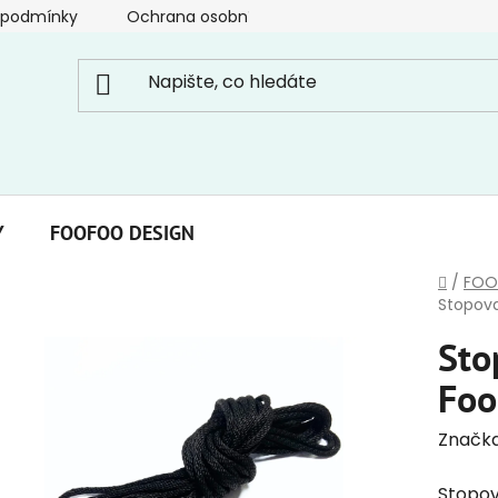
 podmínky
Ochrana osobních údajů
Y
FOOFOO DESIGN
Domů
/
FOO
Stopova
Sto
Foo
Značk
Stopov