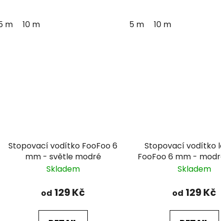
5 m
10 m
5 m
10 m
Stopovací vodítko FooFoo 6
Stopovací vodítko 
mm - světle modré
FooFoo 6 mm - modr
Skladem
Skladem
129 Kč
129 Kč
od
od