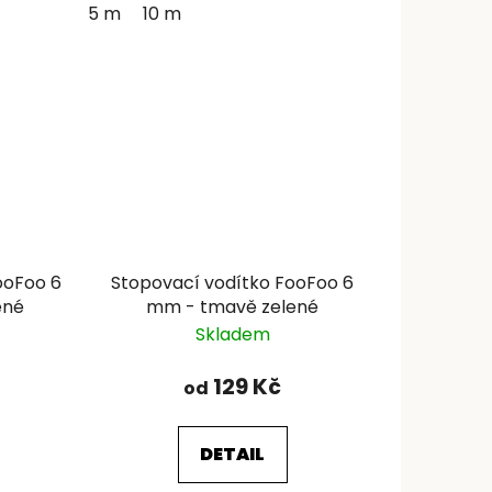
5 m
10 m
ooFoo 6
Stopovací vodítko FooFoo 6
ené
mm - tmavě zelené
Skladem
129 Kč
od
DETAIL