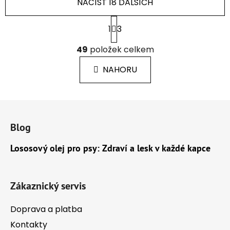
NAČÍST 18 DALŠÍCH
S
1
3
t
r
O
49
položek celkem
á
v
n
l
k
NAHORU
á
o
d
v
a
á
Z
c
n
á
í
í
Blog
p
p
r
a
Lososový olej pro psy: Zdraví a lesk v každé kapce
v
t
k
í
y
Zákaznický servis
v
ý
Doprava a platba
p
i
Kontakty