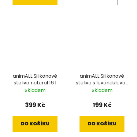
animALL Silikonové
animALL Silikonové
stelivo natural 16 l
stelivo s levandulovou
vůní 7,6 l
Skladem
Skladem
399 Kč
199 Kč
DO KOŠÍKU
DO KOŠÍKU