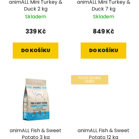
animALL Mini Turkey &
animALL Mini Turkey &
o
u
Duck 2 kg
Duck 7 kg
d
k
Skladem
Skladem
u
t
k
ů
339 Kč
849 Kč
t
ů
DO KOŠÍKU
DO KOŠÍKU
POUZE OSOBNÍ
ODBĚR
animALL Fish & Sweet
animALL Fish & Sweet
Potato 3 kg
Potato 12 kg