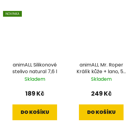
NOVINKA
animALL Silikonové
animALL Mr. Roper
stelivo natural 7,6 l
Králík kůže + lano, 57
cm / 12 mm
Skladem
Skladem
189 Kč
249 Kč
DO KOŠÍKU
DO KOŠÍKU