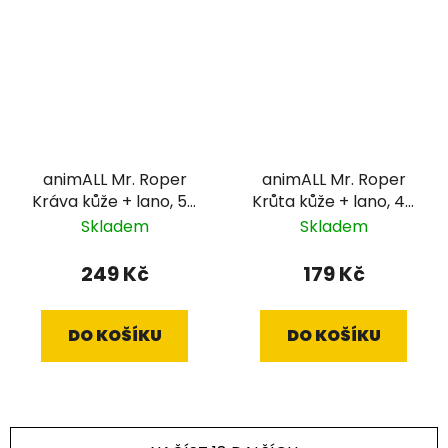
animALL Mr. Roper
animALL Mr. Roper
Kráva kůže + lano, 57
Krůta kůže + lano, 47
cm / 12 mm
cm / 9 mm
Skladem
Skladem
249 Kč
179 Kč
DO KOŠÍKU
DO KOŠÍKU