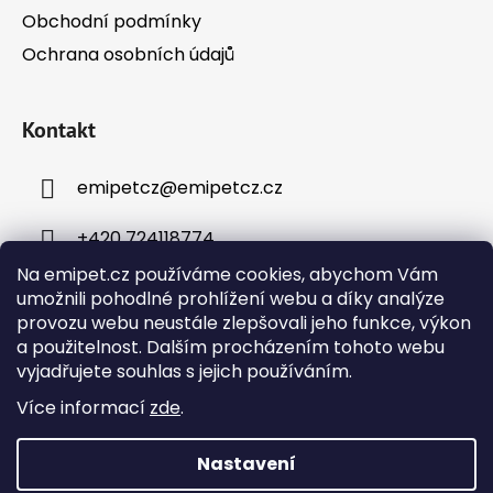
s
Obchodní podmínky
u
Ochrana osobních údajů
Kontakt
emipetcz
@
emipetcz.cz
+420 724118774
Na emipet.cz používáme cookies, abychom Vám
umožnili pohodlné prohlížení webu a díky analýze
provozu webu neustále zlepšovali jeho funkce, výkon
a použitelnost. Dalším procházením tohoto webu
vyjadřujete souhlas s jejich používáním.
Instagram
Více informací
zde
.
Nastavení
Vytvořil Shoptet