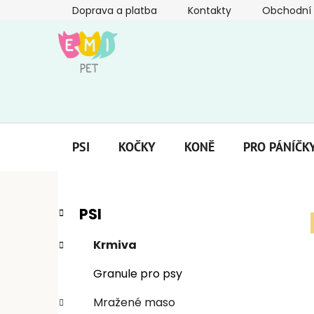
Přejít
Doprava a platba
Kontakty
Obchodní
na
obsah
PSI
KOČKY
KONĚ
PRO PÁNÍČK
P
K
Přeskočit
PSI
a
kategorie
o
t
s
Krmiva
e
t
g
Granule pro psy
r
o
a
r
Mražené maso
i