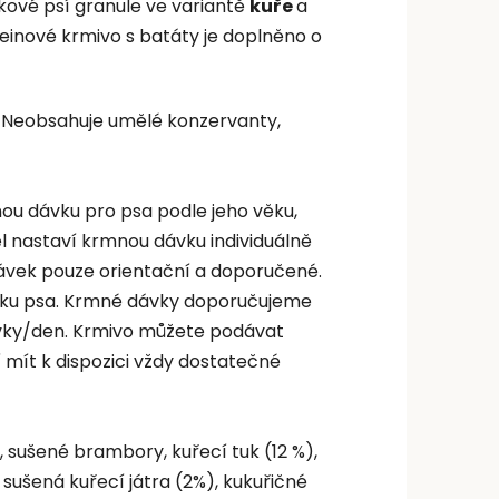
kové psí granule ve variantě
kuře
a
einové krmivo s batáty je doplněno o
a. Neobsahuje umělé konzervanty,
nou dávku pro psa podle jeho věku,
l nastaví krmnou dávku individuálně
ávek pouze orientační a doporučené.
věku psa. Krmné dávky doporučujeme
vky/den. Krmivo můžete podávat
mít k dispozici vždy dostatečné
sušené brambory, kuřecí tuk (12 %),
 sušená kuřecí játra (2%), kukuřičné