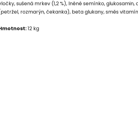
vločky, sušená mrkev (1,2 %), lněné semínko, glukosamin, c
(petržel, rozmarýn, čekanka), beta glukany, směs vitamín
Hmotnost:
12 kg