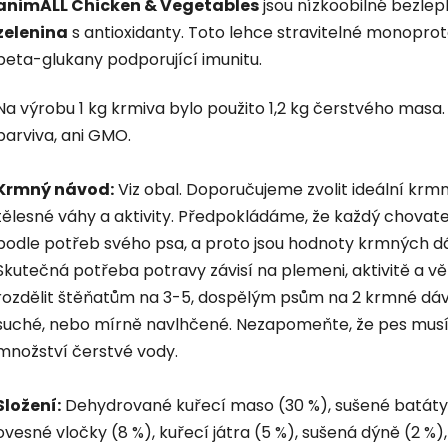
animALL Chicken & Vegetables
jsou nízkoobilné bezlep
zelenina
s antioxidanty. Toto lehce stravitelné monoprot
beta-glukany podporující imunitu.
Na výrobu 1 kg krmiva bylo použito 1,2 kg čerstvého mas
barviva, ani GMO.
Krmný návod:
Viz obal. Doporučujeme zvolit ideální krm
tělesné váhy a aktivity. Předpokládáme, že každý chovate
podle potřeb svého psa, a proto jsou hodnoty krmných d
Skutečná potřeba potravy závisí na plemeni, aktivitě a 
rozdělit štěňatům na 3-5, dospělým psům na 2 krmné dá
suché, nebo mírně navlhčené. Nezapomeňte, že pes musí 
množství čerstvé vody.
Složení:
Dehydrované kuřecí maso (30 %), sušené batáty, 
ovesné vločky (8 %), kuřecí játra (5 %), sušená dýně (2 %),