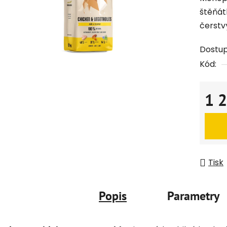
štěňát
čerst
Dostu
Kód:
1 
Měrná
Tisk
Popis
Parametry