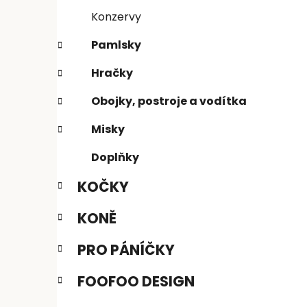
n
e
n
Konzervy
í
Pamlsky
p
a
Hračky
n
Obojky, postroje a vodítka
e
l
Misky
Doplňky
KOČKY
KONĚ
PRO PÁNÍČKY
FOOFOO DESIGN