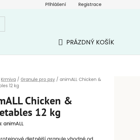
Přihlášení
Registrace
PRÁZDNÝ KOŠÍK
NÁKUPNÍ
KOŠÍK
Krmiva
/
Granule pro psy
/
animALL Chicken &
les 12 kg
mALL Chicken &
etables 12 kg
a:
animALL
oteinové dietnější granule vhodné od