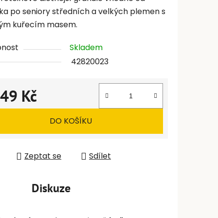
ka po seniory středních a velkých plemen s
vým kuřecím masem.
pnost
Skladem
42820023
249 Kč
 cena:
DO KOŠÍKU
Zeptat se
Sdílet
Diskuze