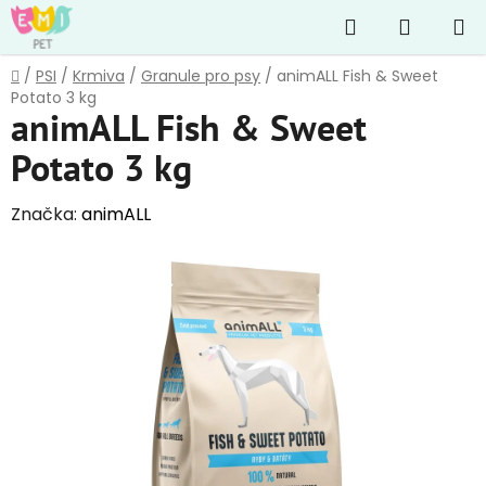
Přejít
Hledat
NÁKUP
na
obsah
KOŠÍK
Domů
/
PSI
/
Krmiva
/
Granule pro psy
/
animALL Fish & Sweet
Potato 3 kg
animALL Fish & Sweet
Potato 3 kg
Značka:
animALL