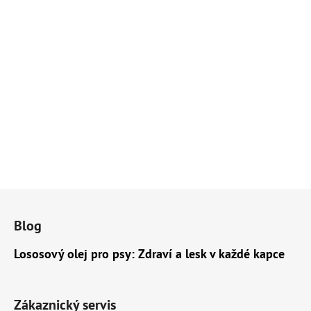
Z
á
Blog
p
a
Lososový olej pro psy: Zdraví a lesk v každé kapce
t
í
Zákaznický servis