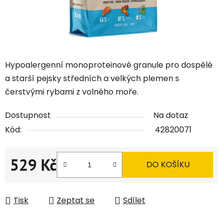
Hypoalergenní monoproteinové granule pro dospělé
a starší pejsky středních a velkých plemen s
čerstvými rybami z volného moře.
Dostupnost
Na dotaz
Kód:
42820071
529 Kč
DO KOŠÍKU
Měrná cena:
Tisk
Zeptat se
Sdílet