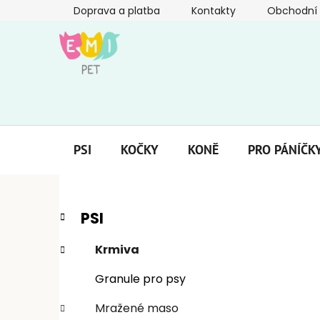
Přejít
Doprava a platba
Kontakty
Obchodní
na
obsah
PSI
KOČKY
KONĚ
PRO PÁNÍČK
P
K
Přeskočit
PSI
a
kategorie
o
t
s
Krmiva
e
t
g
Granule pro psy
r
o
a
r
Mražené maso
i