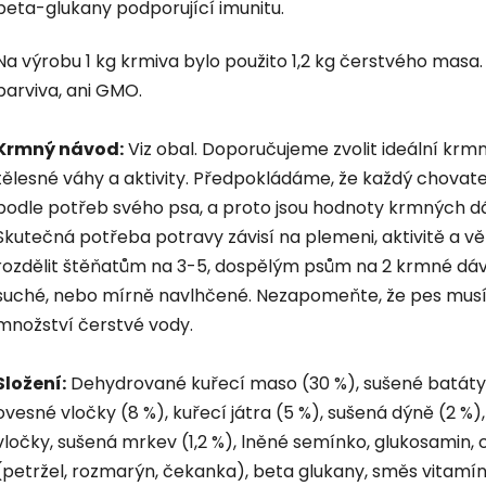
beta-glukany podporující imunitu.
Na výrobu 1 kg krmiva bylo použito 1,2 kg čerstvého mas
barviva, ani GMO.
Krmný návod:
Viz obal. Doporučujeme zvolit ideální krm
tělesné váhy a aktivity. Předpokládáme, že každý chovate
podle potřeb svého psa, a proto jsou hodnoty krmných d
Skutečná potřeba potravy závisí na plemeni, aktivitě a 
rozdělit štěňatům na 3-5, dospělým psům na 2 krmné dá
suché, nebo mírně navlhčené. Nezapomeňte, že pes musí 
množství čerstvé vody.
Složení:
Dehydrované kuřecí maso (30 %), sušené batáty, 
ovesné vločky (8 %), kuřecí játra (5 %), sušená dýně (2 %),
vločky, sušená mrkev (1,2 %), lněné semínko, glukosamin, c
(petržel, rozmarýn, čekanka), beta glukany, směs vitamín