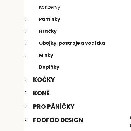
n
e
n
Konzervy
í
Pamlsky
p
a
Hračky
n
Obojky, postroje a vodítka
e
l
Misky
Doplňky
KOČKY
KONĚ
PRO PÁNÍČKY
FOOFOO DESIGN