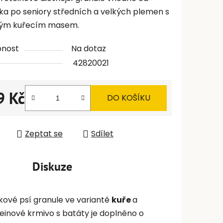
ka po seniory středních a velkých plemen s
vým kuřecím masem.
pnost
Na dotaz
42820021
9 Kč
DO KOŠÍKU
 cena:
Zeptat se
Sdílet
Diskuze
kové psí granule ve variantě
kuře
a
einové krmivo s batáty je doplněno o