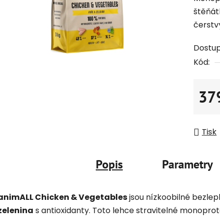
štěňát
čerst
Dostu
Kód:
37
Měrná
Tisk
Popis
Parametry
animALL Chicken & Vegetables
jsou nízkoobilné bezlep
zelenina
s antioxidanty. Toto lehce stravitelné monoprot