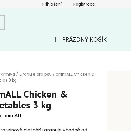
Přihlášení
Registrace
PRÁZDNÝ KOŠÍK
NÁKUPNÍ
KOŠÍK
Krmiva
/
Granule pro psy
/
animALL Chicken &
les 3 kg
mALL Chicken &
etables 3 kg
a:
animALL
oteinové dietnější granule vhodné od