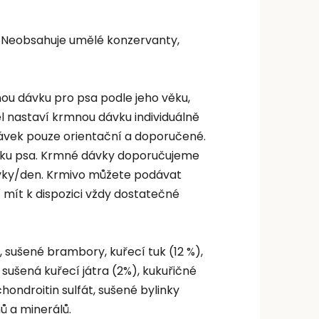
a. Neobsahuje umělé konzervanty,
nou dávku pro psa podle jeho věku,
l nastaví krmnou dávku individuálně
ávek pouze orientační a doporučené.
věku psa. Krmné dávky doporučujeme
vky/den. Krmivo můžete podávat
mít k dispozici vždy dostatečné
sušené brambory, kuřecí tuk (12 %),
 sušená kuřecí játra (2%), kukuřičné
hondroitin sulfát, sušené bylinky
ů a minerálů.