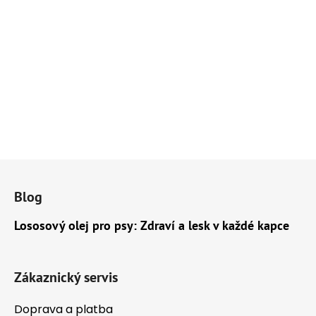
Z
á
Blog
p
a
Lososový olej pro psy: Zdraví a lesk v každé kapce
t
í
Zákaznický servis
Doprava a platba