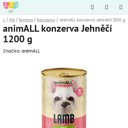
Přejít
Hledat
NÁKUP
na
obsah
KOŠÍK
Domů
/
PSI
/
Krmiva
/
Konzervy
/
animALL konzerva Jehněčí 1200 g
animALL konzerva Jehněčí
1200 g
Značka:
animALL