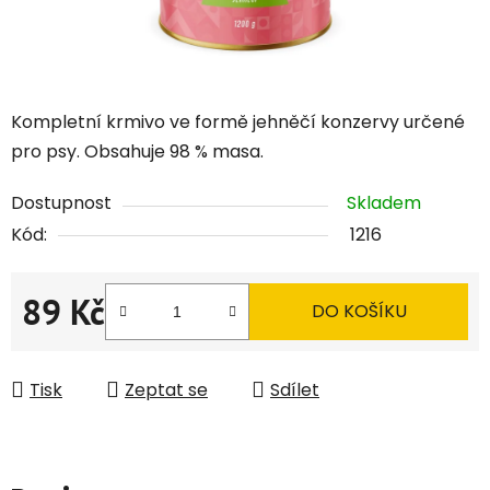
Kompletní krmivo ve formě jehněčí konzervy určené
pro psy. Obsahuje 98 % masa.
Dostupnost
Skladem
Kód:
1216
89 Kč
DO KOŠÍKU
Měrná cena:
Tisk
Zeptat se
Sdílet