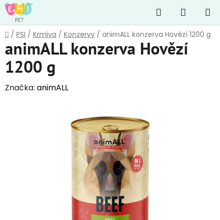
Přejít
Hledat
NÁKUP
na
obsah
KOŠÍK
Domů
/
PSI
/
Krmiva
/
Konzervy
/
animALL konzerva Hovězí 1200 g
animALL konzerva Hovězí
1200 g
Značka:
animALL