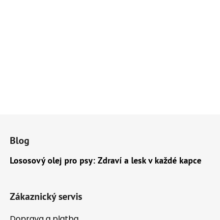
Z
á
Blog
p
a
Lososový olej pro psy: Zdraví a lesk v každé kapce
t
í
Zákaznický servis
Doprava a platba