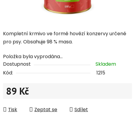
Kompletní krmivo ve formě hovězí konzervy určené
pro psy. Obsahuje 98 % masa.
Položka byla vyprodána…
Dostupnost
Skladem
Kód:
1215
89 Kč
Měrná cena:
Tisk
Zeptat se
Sdílet