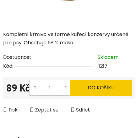
Kompletní krmivo ve formě kuřecí konzervy určené
pro psy. Obsahuje 98 % masa.
Dostupnost
Skladem
Kód:
1217
89 Kč
DO KOŠÍKU
Měrná cena:
Tisk
Zeptat se
Sdílet