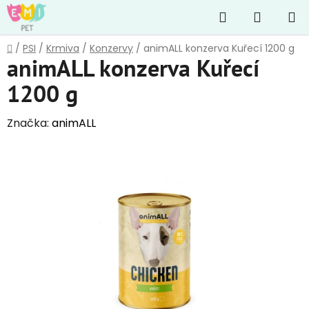
Přejít
Hledat
NÁKUP
na
obsah
KOŠÍK
Domů
/
PSI
/
Krmiva
/
Konzervy
/
animALL konzerva Kuřecí 1200 g
animALL konzerva Kuřecí
1200 g
Značka:
animALL