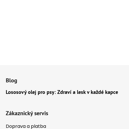
Z
á
Blog
p
a
Lososový olej pro psy: Zdraví a lesk v každé kapce
t
í
Zákaznický servis
Doprava a platba