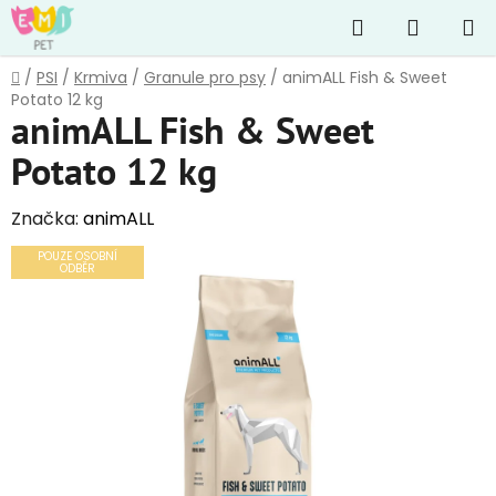
Přejít
Hledat
NÁKUP
na
obsah
KOŠÍK
Domů
/
PSI
/
Krmiva
/
Granule pro psy
/
animALL Fish & Sweet
Potato 12 kg
animALL Fish & Sweet
Potato 12 kg
Značka:
animALL
POUZE OSOBNÍ
ODBĚR