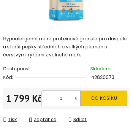
Hypoalergenní monoproteinové granule pro dospělé
a starší pejsky středních a velkých plemen s
čerstvými rybami z volného moře.
Dostupnost
Skladem
Kód:
42820073
1 799 Kč
DO KOŠÍKU
Měrná cena:
Tisk
Zeptat se
Sdílet