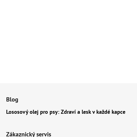
Z
á
Blog
p
a
Lososový olej pro psy: Zdraví a lesk v každé kapce
t
í
Zákaznický servis