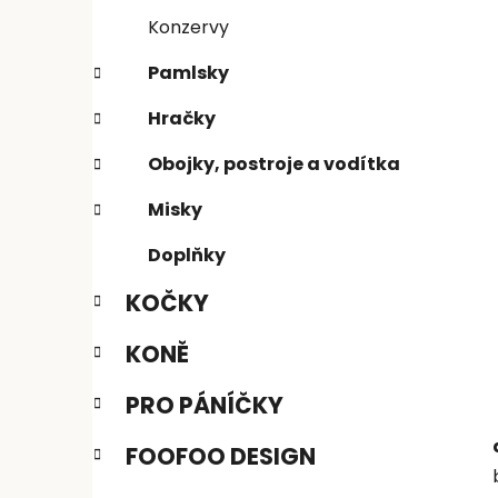
n
e
n
Konzervy
í
Pamlsky
p
a
Hračky
n
Obojky, postroje a vodítka
e
l
Misky
Doplňky
KOČKY
KONĚ
PRO PÁNÍČKY
FOOFOO DESIGN