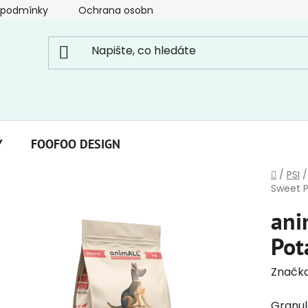
 podmínky
Ochrana osobních údajů
Y
FOOFOO DESIGN
Domů
/
PSI
/
Sweet P
ani
Pot
Značk
Granul