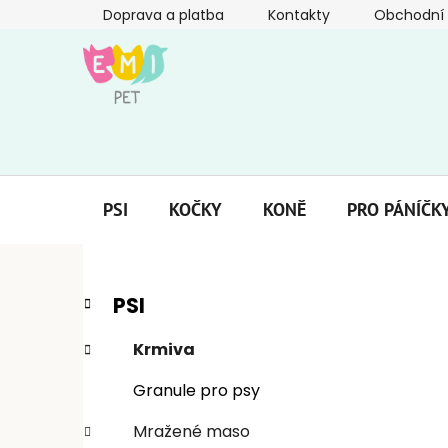
Přejít
Doprava a platba
Kontakty
Obchodní
na
obsah
PSI
KOČKY
KONĚ
PRO PÁNÍČK
P
K
Přeskočit
PSI
a
kategorie
o
t
s
Krmiva
e
t
g
Granule pro psy
r
o
a
r
Mražené maso
i