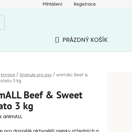
Přihlášení
Registrace
PRÁZDNÝ KOŠÍK
NÁKUPNÍ
KOŠÍK
Krmiva
/
Granule pro psy
/
animALL Beef &
otato 3 kg
mALL Beef & Sweet
ato 3 kg
a:
animALL
e pro dospělé aktivnější pejsky středních a