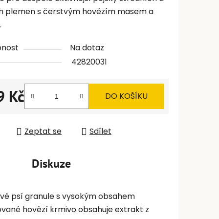
h plemen s čerstvým hovězím masem a
.
pnost
Na dotaz
42820031
9 Kč
DO KOŠÍKU
 cena:
Zeptat se
Sdílet
Diskuze
ové psí granule s vysokým obsahem
sované hovězí krmivo obsahuje extrakt z