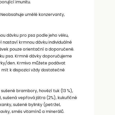
rující imunitu.
a. Neobsahuje umělé konzervanty,
nou dávku pro psa podle jeho věku,
l nastaví krmnou dávku individuálně
ávek pouze orientační a doporučené.
věku psa. Krmné dávky doporučujeme
vky/den. Krmivo můžete podávat
mít k dispozici vždy dostatečné
sušené brambory, hovězí tuk (13 %),
), sušená vepřová játra (2%), kukuřičné
kanky, sušené bylinky (petržel,
avky, směs vitamínů a minerálů.