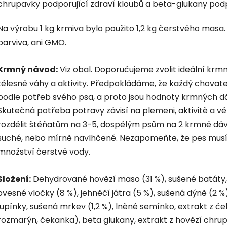
chrupavky podporující zdraví kloubů a beta-glukany podpo
Na výrobu 1 kg krmiva bylo použito 1,2 kg čerstvého mas
barviva, ani GMO.
Krmný návod:
Viz obal. Doporučujeme zvolit ideální krm
tělesné váhy a aktivity. Předpokládáme, že každý chovate
podle potřeb svého psa, a proto jsou hodnoty krmných d
Skutečná potřeba potravy závisí na plemeni, aktivitě a 
rozdělit štěňatům na 3-5, dospělým psům na 2 krmné dá
suché, nebo mírně navlhčené. Nezapomeňte, že pes musí 
množství čerstvé vody.
Složení:
Dehydrované hovězí maso (31 %), sušené batáty, 
ovesné vločky (8 %), jehněčí játra (5 %), sušená dýně (2 %
lupínky, sušená mrkev (1,2 %), lněné semínko, extrakt z če
rozmarýn, čekanka), beta glukany, extrakt z hovězí chrup