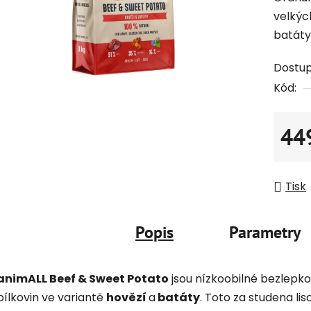
velkýc
batáty
Dostu
Kód:
44
Měrná
Tisk
Popis
Parametry
animALL Beef & Sweet Potato
jsou nízkoobilné bezlepk
bílkovin ve variantě
hovězí
a
batáty
. Toto za studena li