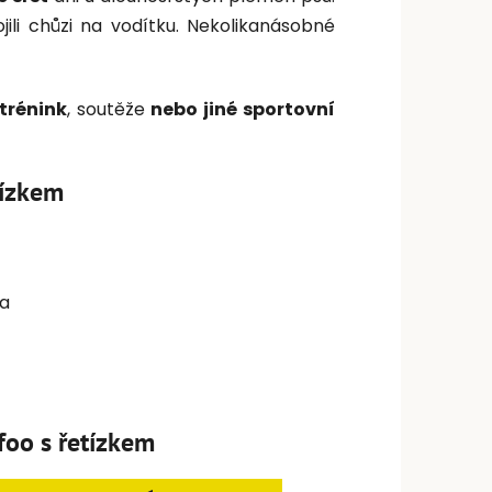
jili chůzi na vodítku. Nekolikanásobné
 trénink
, soutěže
nebo jiné sportovní
tízkem
ka
foo s řetízkem