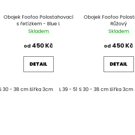
Obojek Foofoo Polostahovací
Obojek Foofoo Polos
s řetízkem - Blue I.
Růžový
Skladem
Skladem
450 Kč
450 Kč
od
od
DETAIL
DETAIL
S 30 - 38 cm šířka 3cm
L 39 - 51 cm šířka 3cm
S 30 - 38 cm šířka 3cm