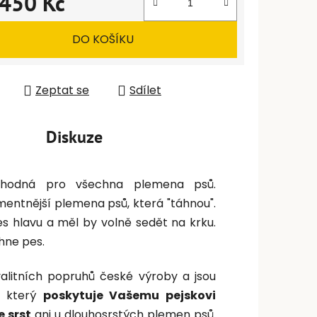
450 Kč
 cena:
DO KOŠÍKU
Zeptat se
Sdílet
Diskuze
hodná pro všechna plemena psů.
entnější plemena psů, která "táhnou".
s hlavu a měl by volně sedět na krku.
hne pes.
alitních popruhů české výroby a jsou
, který
poskytuje Vašemu pejskovi
 srst
ani u dlouhosrstých plemen psů.