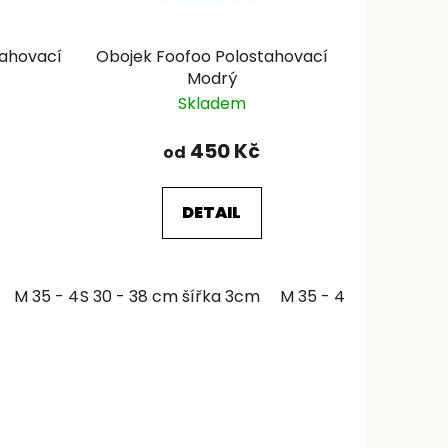
tahovací
Obojek Foofoo Polostahovací
Modrý
Skladem
450 Kč
od
DETAIL
M 35 - 46 cm šířka 3cm
S 30 - 38 cm šířka 3cm
M 35 - 46 cm šířka 