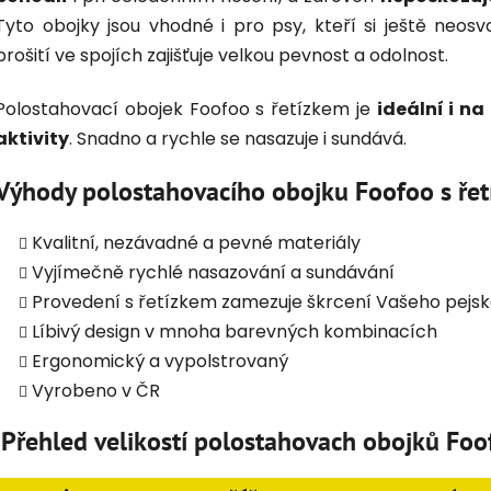
Tyto obojky jsou vhodné i pro psy, kteří si ještě neosvo
prošití ve spojích zajišťuje velkou pevnost a odolnost.
Polostahovací obojek Foofoo s řetízkem je
ideální i na
aktivity
. Snadno a rychle se nasazuje i sundává.
Výhody polostahovacího obojku Foofoo s ře
Kvalitní, nezávadné a pevné materiály
Vyjímečně rychlé nasazování a sundávání
Provedení s řetízkem zamezuje škrcení Vašeho pejs
Líbivý design v mnoha barevných kombinacích
Ergonomický a vypolstrovaný
Vyrobeno v ČR
Přehled velikostí polostahovach obojků Foo