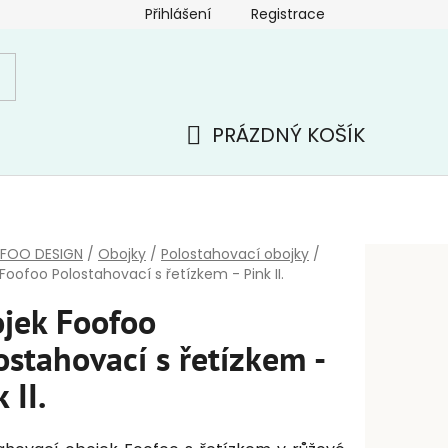
Přihlášení
Registrace
PRÁZDNÝ KOŠÍK
NÁKUPNÍ
KOŠÍK
FOO DESIGN
/
Obojky
/
Polostahovací obojky
/
Foofoo Polostahovací s řetízkem - Pink II.
jek Foofoo
ostahovací s řetízkem -
 II.