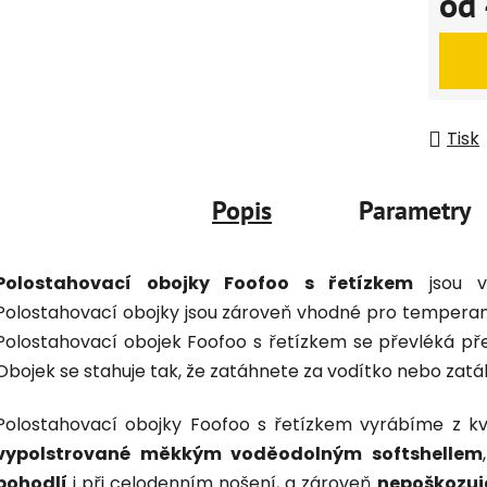
od
Měrná
Tisk
Popis
Parametry
Polostahovací obojky Foofoo s řetízkem
jsou v
Polostahovací obojky jsou zároveň vhodné pro temperam
Polostahovací obojek Foofoo s řetízkem se převléká pře
Obojek se stahuje tak, že zatáhnete za vodítko nebo zatá
Polostahovací obojky Foofoo s řetízkem vyrábíme z kv
vypolstrované měkkým voděodolným softshellem
pohodlí
i při celodenním nošení, a zároveň
nepoškozuje