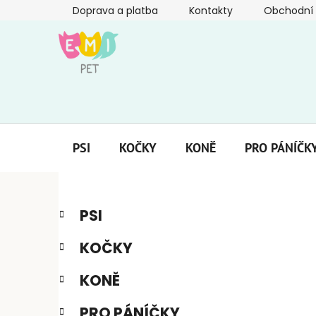
Přejít
Doprava a platba
Kontakty
Obchodní
na
obsah
PSI
KOČKY
KONĚ
PRO PÁNÍČK
P
K
Přeskočit
PSI
a
kategorie
o
t
s
KOČKY
e
t
g
r
KONĚ
o
a
r
PRO PÁNÍČKY
i