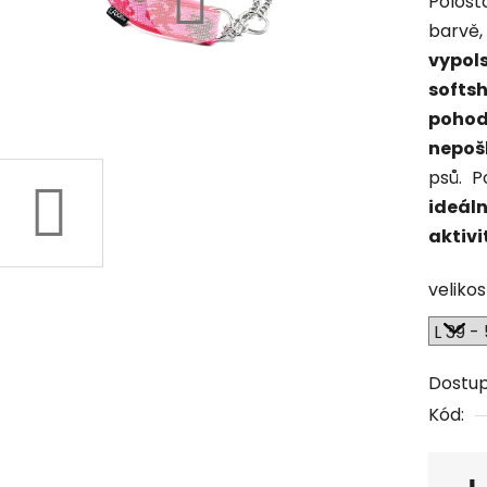
Polost
barvě
vypo
softs
pohod
nepoš
psů. P
ideáln
aktivi
veliko
Dostu
Kód: