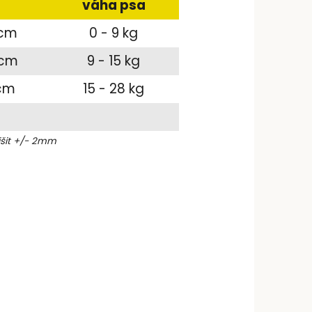
a
váha psa
 cm
0 - 9 kg
 cm
9 - 15 kg
 cm
15 - 28 kg
išit +/- 2mm