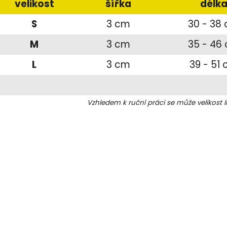
velikost
šířka
délk
S
3 cm
30 - 38
M
3 cm
35 - 46
L
3 cm
39 - 51
Vzhledem k ruční práci se může velikost l