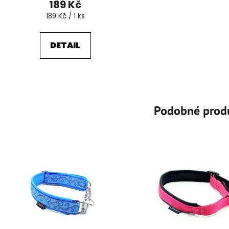
189 Kč
Měrná
189 Kč / 1 ks
cena:
DETAIL
Podobné prod