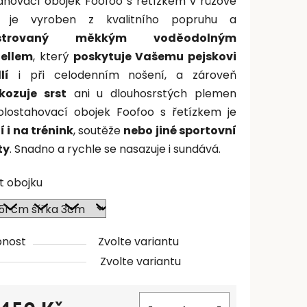
ahovací obojek Foofoo s řetízkem v růžové
, je vyroben z kvalitního popruhu a
lstrovaný měkkým voděodolným
hellem
, který
poskytuje Vašemu pejskovi
lí
i při celodenním nošení, a zároveň
kozuje srst
ani u dlouhosrstých plemen
olostahovací obojek Foofoo s řetízkem je
í i na trénink
, soutěže
nebo jiné sportovní
ty
. Snadno a rychle se nasazuje i sundává.
st obojku
pnost
Zvolte variantu
Zvolte variantu