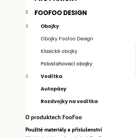
n
e
n
FOOFOO DESIGN
í
p
Obojky
a
Obojky Foofoo Design
n
e
Klasické obojky
l
Polostahovací obojky
Vodítka
Autopásy
Rozdvojky na vodítka
O produktech FooFoo
Použité materiály a příslušenství