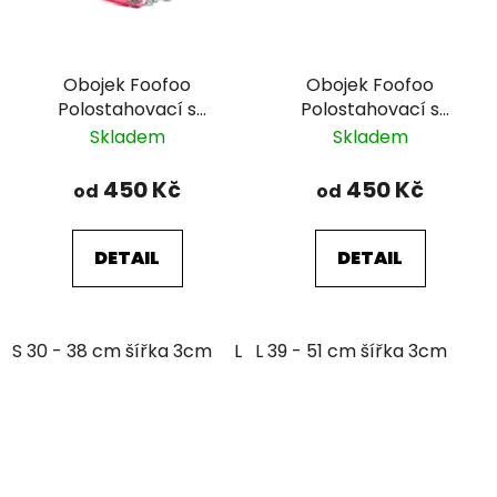
Obojek Foofoo
Obojek Foofoo
Polostahovací s
Polostahovací s
řetízkem - Pink II.
řetízkem - Green I.
Skladem
Skladem
450 Kč
450 Kč
od
od
DETAIL
DETAIL
S 30 - 38 cm šířka 3cm
L 39 - 51 cm šířka 3cm
L 39 - 51 cm šířka 3cm