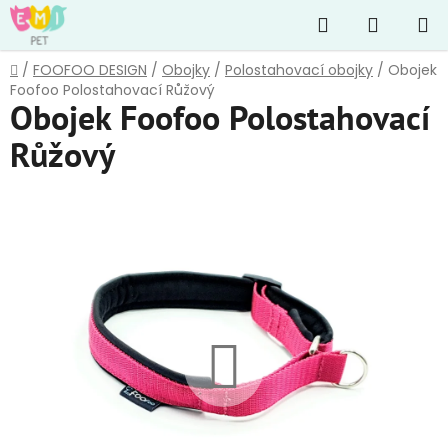
Přejít
Hledat
NÁKUP
na
obsah
KOŠÍK
Domů
/
FOOFOO DESIGN
/
Obojky
/
Polostahovací obojky
/
Obojek
Foofoo Polostahovací Růžový
Obojek Foofoo Polostahovací
Růžový