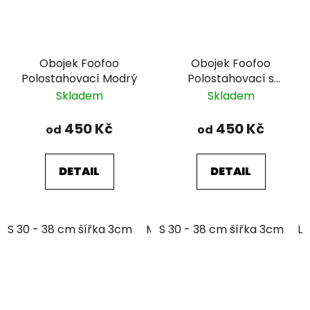
Obojek Foofoo
Obojek Foofoo
Polostahovací Modrý
Polostahovací s
řetízkem - Pink I.
Skladem
Skladem
450 Kč
450 Kč
od
od
DETAIL
DETAIL
S 30 - 38 cm šířka 3cm
M 35 - 46 cm šířka 3cm
S 30 - 38 cm šířka 3cm
L 