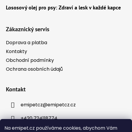
a
Lososový olej pro psy: Zdraví a lesk v každé kapce
t
í
Zákaznický servis
Doprava a platba
Kontakty
Obchodní podmínky
Ochrana osobních údajů
Kontakt
emipetcz
@
emipetcz.cz
+420 724118774
Na emipet.cz používáme cookies, abychom Vám