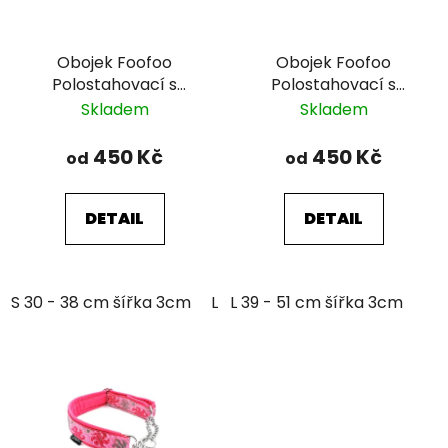
Obojek Foofoo
Obojek Foofoo
Polostahovací s
Polostahovací s
řetízkem - Blue I.
řetízkem - Green II.
Skladem
Skladem
450 Kč
450 Kč
od
od
DETAIL
DETAIL
S 30 - 38 cm šířka 3cm
L 39 - 51 cm šířka 3cm
L 39 - 51 cm šířka 3cm