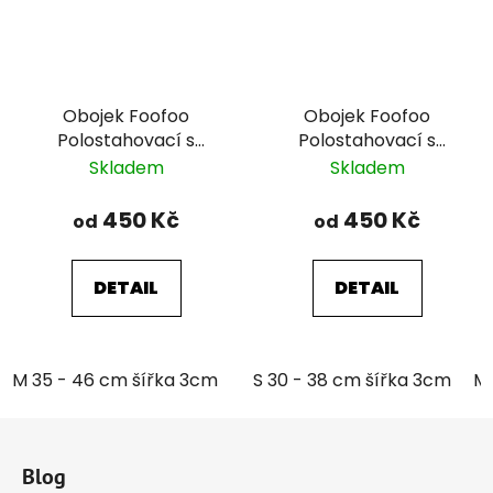
Obojek Foofoo
Obojek Foofoo
Polostahovací s
Polostahovací s
řetízkem - Blue II.
řetízkem - Brown II.
Skladem
Skladem
450 Kč
450 Kč
od
od
DETAIL
DETAIL
M 35 - 46 cm šířka 3cm
L 39 - 51 cm šířka 3cm
S 30 - 38 cm šířka 3cm
M 
Z
á
Blog
p