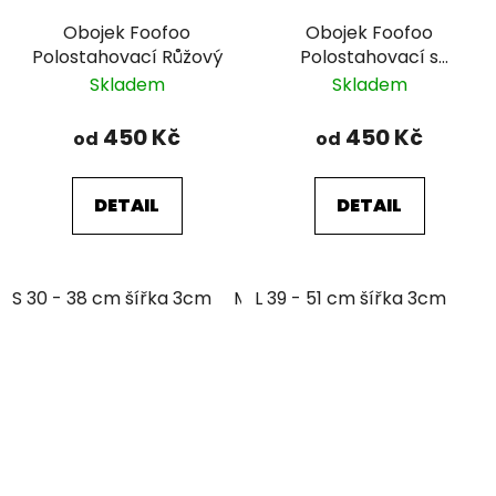
Obojek Foofoo
Obojek Foofoo
Polostahovací Růžový
Polostahovací s
řetízkem - Green I.
Skladem
Skladem
450 Kč
450 Kč
od
od
DETAIL
DETAIL
S 30 - 38 cm šířka 3cm
M 35 - 46 cm šířka 3cm
L 39 - 51 cm šířka 3cm