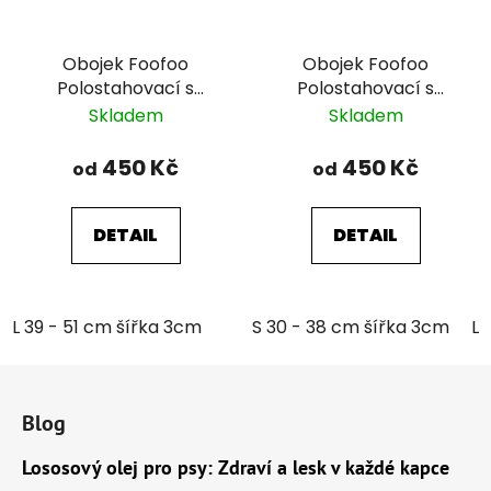
Obojek Foofoo
Obojek Foofoo
Polostahovací s
Polostahovací s
řetízkem - Green II.
řetízkem - Pink II.
Skladem
Skladem
450 Kč
450 Kč
od
od
DETAIL
DETAIL
L 39 - 51 cm šířka 3cm
S 30 - 38 cm šířka 3cm
L 
Z
á
Blog
p
a
Lososový olej pro psy: Zdraví a lesk v každé kapce