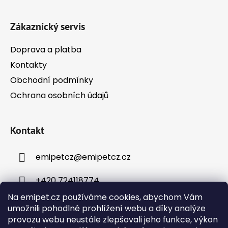
t
í
Zákaznický servis
Doprava a platba
Kontakty
Obchodní podmínky
Ochrana osobních údajů
Kontakt
emipetcz
@
emipetcz.cz
+420 724118774
Na emipet.cz používáme cookies, abychom Vám
umožnili pohodlné prohlížení webu a díky analýze
provozu webu neustále zlepšovali jeho funkce, výkon