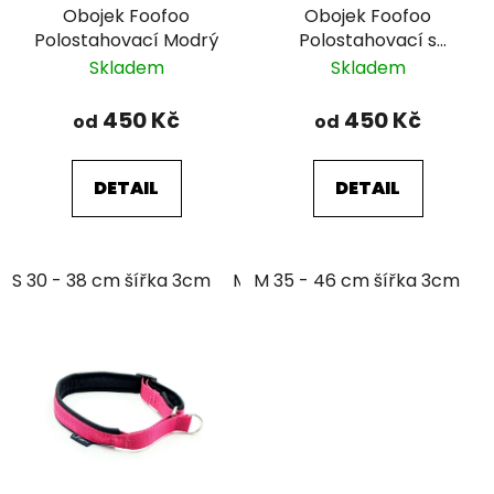
Obojek Foofoo
Obojek Foofoo
Polostahovací Modrý
Polostahovací s
řetízkem - Blue II.
Skladem
Skladem
450 Kč
450 Kč
od
od
DETAIL
DETAIL
S 30 - 38 cm šířka 3cm
M 35 - 46 cm šířka 3cm
M 35 - 46 cm šířka 3cm
L