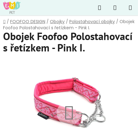
Přejít
Hledat
NÁKUP
na
obsah
KOŠÍK
Domů
/
FOOFOO DESIGN
/
Obojky
/
Polostahovací obojky
/
Obojek
Foofoo Polostahovací s řetízkem - Pink I.
Obojek Foofoo Polostahovací
s řetízkem - Pink I.