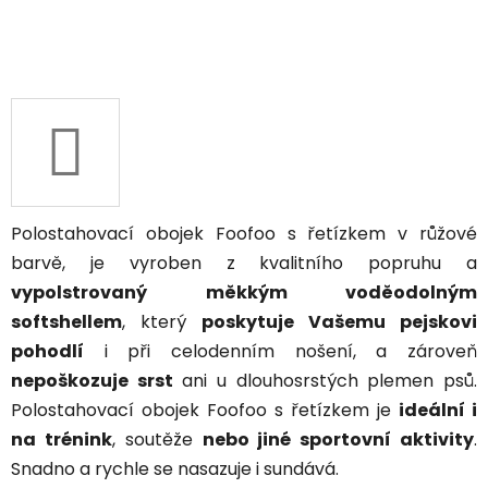
Polostahovací obojek Foofoo s řetízkem v růžové
barvě, je vyroben z kvalitního popruhu a
vypolstrovaný měkkým voděodolným
softshellem
, který
poskytuje Vašemu pejskovi
pohodlí
i při celodenním nošení, a zároveň
nepoškozuje srst
ani u dlouhosrstých plemen psů.
Polostahovací obojek Foofoo s řetízkem je
ideální i
na trénink
, soutěže
nebo jiné sportovní aktivity
.
Snadno a rychle se nasazuje i sundává.