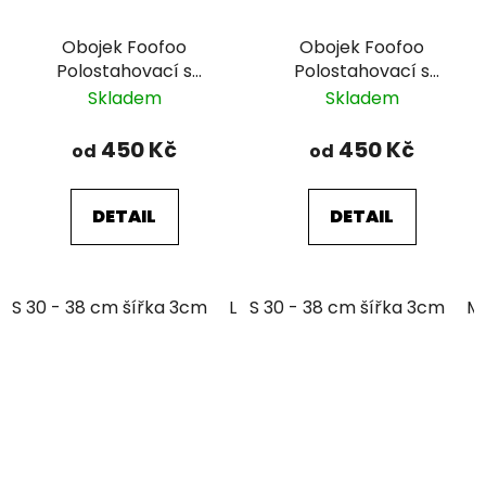
Obojek Foofoo
Obojek Foofoo
Polostahovací s
Polostahovací s
řetízkem - Blue I.
řetízkem - Brown II.
Skladem
Skladem
450 Kč
450 Kč
od
od
DETAIL
DETAIL
S 30 - 38 cm šířka 3cm
L 39 - 51 cm šířka 3cm
S 30 - 38 cm šířka 3cm
M 