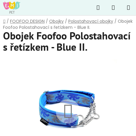
Přejít
Hledat
NÁKUP
na
obsah
KOŠÍK
Domů
/
FOOFOO DESIGN
/
Obojky
/
Polostahovací obojky
/
Obojek
Foofoo Polostahovací s řetízkem - Blue II.
Obojek Foofoo Polostahovací
s řetízkem - Blue II.