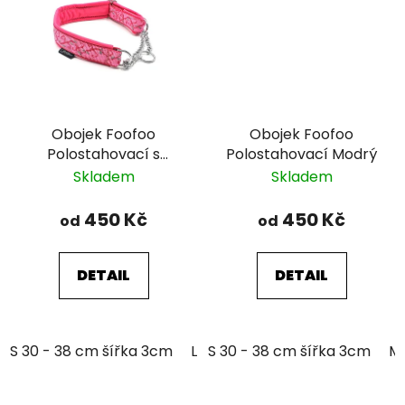
Obojek Foofoo
Obojek Foofoo
Polostahovací s
Polostahovací Modrý
řetízkem - Pink I.
Skladem
Skladem
450 Kč
450 Kč
od
od
DETAIL
DETAIL
S 30 - 38 cm šířka 3cm
L 39 - 51 cm šířka 3cm
S 30 - 38 cm šířka 3cm
M 