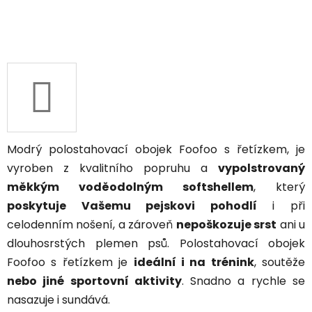
Modrý polostahovací obojek Foofoo s řetízkem, je
vyroben z kvalitního popruhu a
vypolstrovaný
měkkým voděodolným softshellem
, který
poskytuje Vašemu pejskovi pohodlí
i při
celodenním nošení, a zároveň
nepoškozuje srst
ani u
dlouhosrstých plemen psů. Polostahovací obojek
Foofoo s řetízkem je
ideální i na trénink
, soutěže
nebo jiné sportovní aktivity
. Snadno a rychle se
nasazuje i sundává.