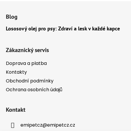
Z
á
Blog
p
a
Lososový olej pro psy: Zdraví a lesk v každé kapce
t
í
Zákaznický servis
Doprava a platba
Kontakty
Obchodní podmínky
Ochrana osobních údajů
Kontakt
emipetcz
@
emipetcz.cz