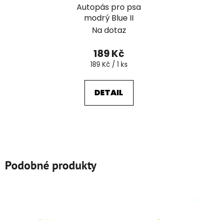
Autopás pro psa
modrý Blue II
Na dotaz
189 Kč
Měrná
189 Kč / 1 ks
cena:
DETAIL
Podobné produkty