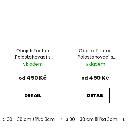
Obojek Foofoo
Obojek Foofoo
Polostahovací s
Polostahovací s
řetízkem - Brown II.
řetízkem - Blue I.
Skladem
Skladem
450 Kč
450 Kč
od
od
DETAIL
DETAIL
S 30 - 38 cm šířka 3cm
M 35 - 46 cm šířka 3cm
S 30 - 38 cm šířka 3cm
L 