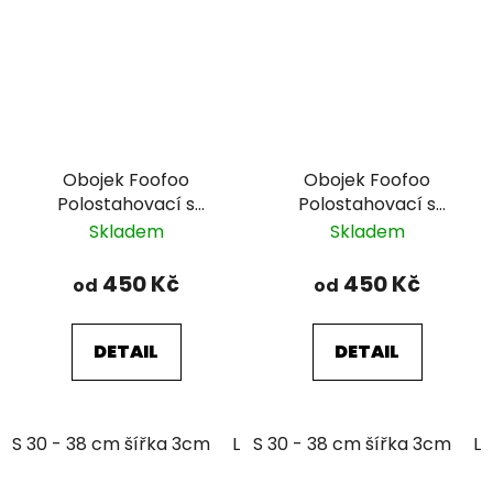
Obojek Foofoo
Obojek Foofoo
Polostahovací s
Polostahovací s
řetízkem - Pink II.
řetízkem - Brown I.
Skladem
Skladem
450 Kč
450 Kč
od
od
DETAIL
DETAIL
S 30 - 38 cm šířka 3cm
L 39 - 51 cm šířka 3cm
S 30 - 38 cm šířka 3cm
L 