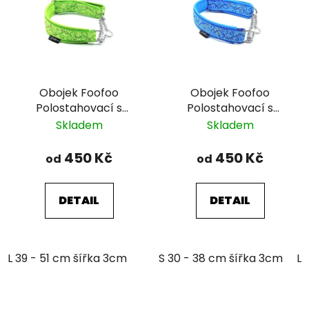
Obojek Foofoo
Obojek Foofoo
Polostahovací s
Polostahovací s
řetízkem - Green I.
řetízkem - Blue I.
Skladem
Skladem
450 Kč
450 Kč
od
od
DETAIL
DETAIL
L 39 - 51 cm šířka 3cm
S 30 - 38 cm šířka 3cm
L 