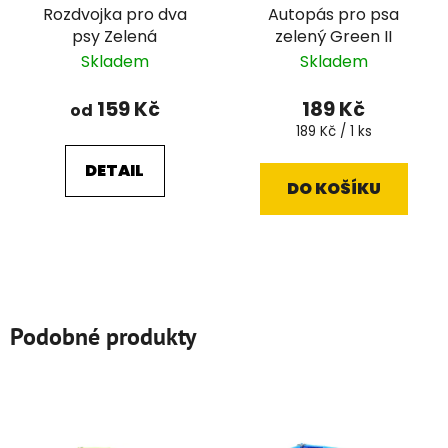
Rozdvojka pro dva
Autopás pro psa
psy Zelená
zelený Green II
Skladem
Skladem
159 Kč
189 Kč
od
Měrná
189 Kč / 1 ks
cena:
DETAIL
DO KOŠÍKU
Podobné produkty