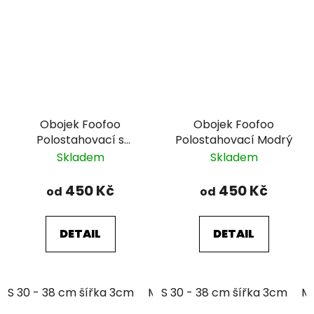
Obojek Foofoo
Obojek Foofoo
Polostahovací s
Polostahovací Modrý
řetízkem - Brown II.
Skladem
Skladem
450 Kč
450 Kč
od
od
DETAIL
DETAIL
S 30 - 38 cm šířka 3cm
M 35 - 46 cm šířka 3cm
S 30 - 38 cm šířka 3cm
M 