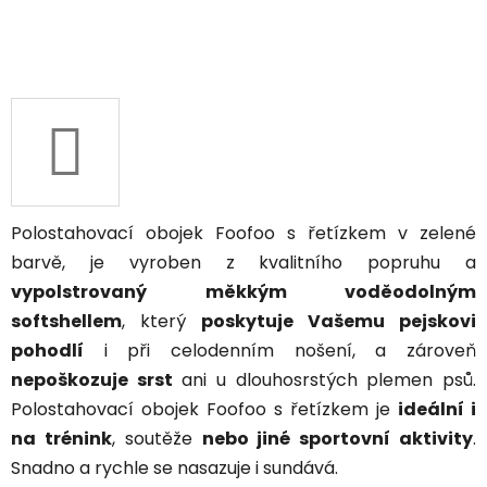
Polostahovací obojek Foofoo s řetízkem v zelené
barvě, je vyroben z kvalitního popruhu a
vypolstrovaný měkkým voděodolným
softshellem
, který
poskytuje Vašemu pejskovi
pohodlí
i při celodenním nošení, a zároveň
nepoškozuje srst
ani u dlouhosrstých plemen psů.
Polostahovací obojek Foofoo s řetízkem je
ideální i
na trénink
, soutěže
nebo jiné sportovní aktivity
.
Snadno a rychle se nasazuje i sundává.