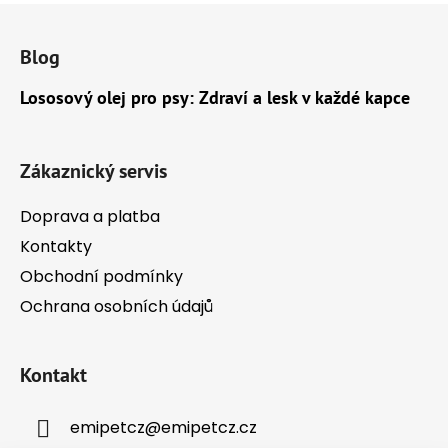
Z
á
Blog
p
a
Lososový olej pro psy: Zdraví a lesk v každé kapce
t
í
Zákaznický servis
Doprava a platba
Kontakty
Obchodní podmínky
Ochrana osobních údajů
Kontakt
emipetcz
@
emipetcz.cz