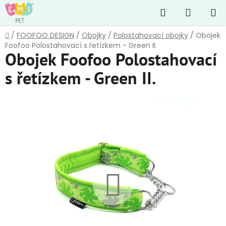
Přejít
Hledat
NÁKUP
na
obsah
KOŠÍK
Domů
/
FOOFOO DESIGN
/
Obojky
/
Polostahovací obojky
/
Obojek
Foofoo Polostahovací s řetízkem - Green II.
Obojek Foofoo Polostahovací
s řetízkem - Green II.