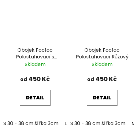
Obojek Foofoo
Obojek Foofoo
Polostahovací s
Polostahovací Růžový
řetízkem - Pink I.
Skladem
Skladem
450 Kč
450 Kč
od
od
DETAIL
DETAIL
S 30 - 38 cm šířka 3cm
L 39 - 51 cm šířka 3cm
S 30 - 38 cm šířka 3cm
M 