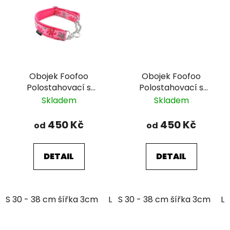
Obojek Foofoo
Obojek Foofoo
Polostahovací s
Polostahovací s
řetízkem - Pink II.
řetízkem - Brown I.
Skladem
Skladem
450 Kč
450 Kč
od
od
DETAIL
DETAIL
S 30 - 38 cm šířka 3cm
L 39 - 51 cm šířka 3cm
S 30 - 38 cm šířka 3cm
L 