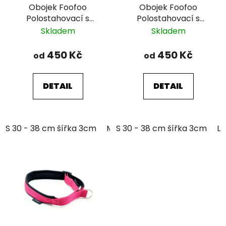
Obojek Foofoo
Obojek Foofoo
Polostahovací s
Polostahovací s
řetízkem - Brown II.
řetízkem - Pink I.
Skladem
Skladem
450 Kč
450 Kč
od
od
DETAIL
DETAIL
S 30 - 38 cm šířka 3cm
M 35 - 46 cm šířka 3cm
S 30 - 38 cm šířka 3cm
L 