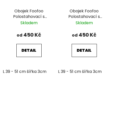
Obojek Foofoo
Obojek Foofoo
Polostahovací s
Polostahovací s
řetízkem - Green I.
řetízkem - Green II.
Skladem
Skladem
450 Kč
450 Kč
od
od
DETAIL
DETAIL
L 39 - 51 cm šířka 3cm
L 39 - 51 cm šířka 3cm