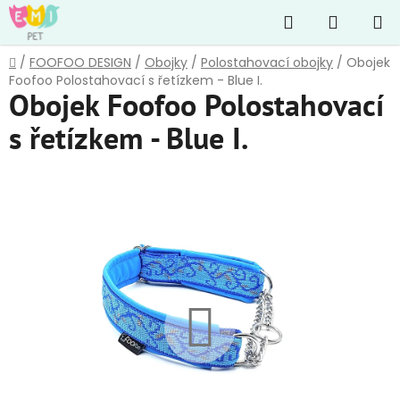
Přejít
Hledat
NÁKUP
na
obsah
KOŠÍK
Domů
/
FOOFOO DESIGN
/
Obojky
/
Polostahovací obojky
/
Obojek
Foofoo Polostahovací s řetízkem - Blue I.
Obojek Foofoo Polostahovací
s řetízkem - Blue I.