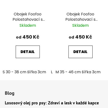
Obojek Foofoo
Obojek Foofoo
Polostahovací s
Polostahovací s
řetízkem - Pink II.
řetízkem - Blue II.
Skladem
Skladem
450 Kč
450 Kč
od
od
DETAIL
DETAIL
S 30 - 38 cm šířka 3cm
L 39 - 51 cm šířka 3cm
M 35 - 46 cm šířka 3cm
L
Z
á
Blog
p
a
Lososový olej pro psy: Zdraví a lesk v každé kapce