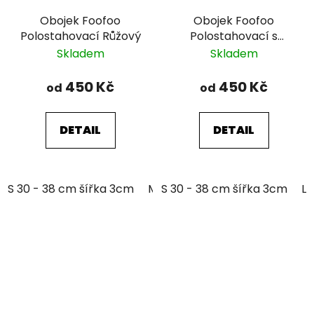
Obojek Foofoo
Obojek Foofoo
Polostahovací Růžový
Polostahovací s
řetízkem - Brown I.
Skladem
Skladem
450 Kč
450 Kč
od
od
DETAIL
DETAIL
S 30 - 38 cm šířka 3cm
M 35 - 46 cm šířka 3cm
S 30 - 38 cm šířka 3cm
L 