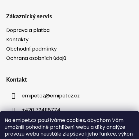
t
í
Zákaznický servis
Doprava a platba
Kontakty
Obchodní podmínky
Ochrana osobních údajů
Kontakt
emipetcz
@
emipetcz.cz
+420 724118774
Na emipet.cz používáme cookies, abychom Vám
umožnili pohodlné prohlížení webu a díky analýze
provozu webu neustále zlepšovali jeho funkce, výkon