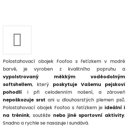
Polostahovací obojek Foofoo s řetízkem v modré
barvě, je vyroben z kvalitního popruhu a
vypolstrovaný měkkým voděodolným
softshellem
, který
poskytuje Vašemu pejskovi
pohodlí
i při celodenním nošení, a zároveň
nepoškozuje srst
ani u dlouhosrstých plemen psů.
Polostahovací obojek Foofoo s řetízkem je
ideální i
na trénink
, soutěže
nebo jiné sportovní aktivity
.
Snadno a rychle se nasazuje i sundává.