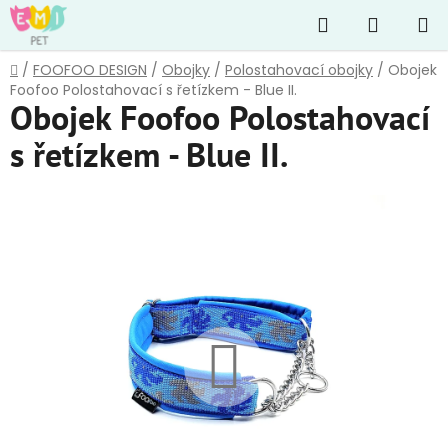
Přejít
Hledat
NÁKUP
na
obsah
KOŠÍK
Domů
/
FOOFOO DESIGN
/
Obojky
/
Polostahovací obojky
/
Obojek
Foofoo Polostahovací s řetízkem - Blue II.
Obojek Foofoo Polostahovací
s řetízkem - Blue II.