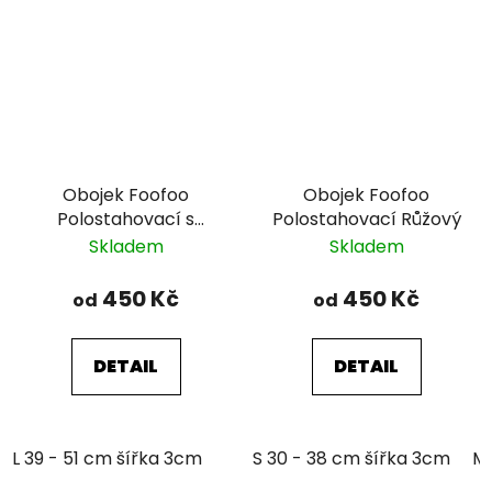
Obojek Foofoo
Obojek Foofoo
Polostahovací s
Polostahovací Růžový
řetízkem - Green I.
Skladem
Skladem
450 Kč
450 Kč
od
od
DETAIL
DETAIL
L 39 - 51 cm šířka 3cm
S 30 - 38 cm šířka 3cm
M 