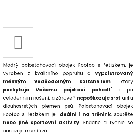
Modrý polostahovací obojek Foofoo s řetízkem, je
vyroben z kvalitního popruhu a
vypolstrovaný
měkkým voděodolným softshellem
, který
poskytuje Vašemu pejskovi pohodlí
i při
celodenním nošení, a zároveň
nepoškozuje srst
ani u
dlouhosrstých plemen psů. Polostahovací obojek
Foofoo s řetízkem je
ideální i na trénink
, soutěže
nebo jiné sportovní aktivity
. Snadno a rychle se
nasazuje i sundává.