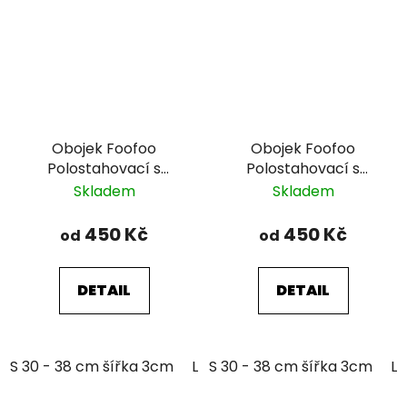
Obojek Foofoo
Obojek Foofoo
Polostahovací s
Polostahovací s
řetízkem - Pink II.
řetízkem - Blue I.
Skladem
Skladem
450 Kč
450 Kč
od
od
DETAIL
DETAIL
S 30 - 38 cm šířka 3cm
L 39 - 51 cm šířka 3cm
S 30 - 38 cm šířka 3cm
L 