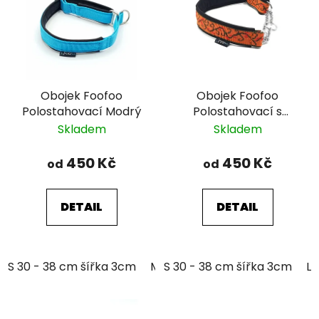
Obojek Foofoo
Obojek Foofoo
Polostahovací Modrý
Polostahovací s
řetízkem - Brown I.
Skladem
Skladem
450 Kč
450 Kč
od
od
DETAIL
DETAIL
S 30 - 38 cm šířka 3cm
M 35 - 46 cm šířka 3cm
S 30 - 38 cm šířka 3cm
L 