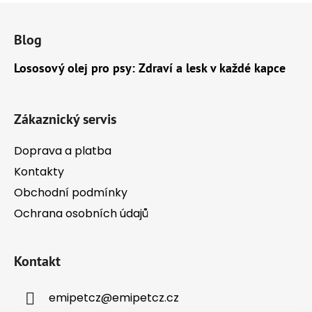
Z
á
Blog
p
a
Lososový olej pro psy: Zdraví a lesk v každé kapce
t
í
Zákaznický servis
Doprava a platba
Kontakty
Obchodní podmínky
Ochrana osobních údajů
Kontakt
emipetcz
@
emipetcz.cz