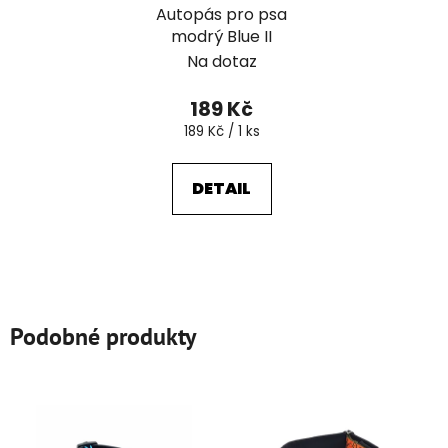
Autopás pro psa
modrý Blue II
Na dotaz
189 Kč
Měrná
189 Kč / 1 ks
cena:
DETAIL
Podobné produkty