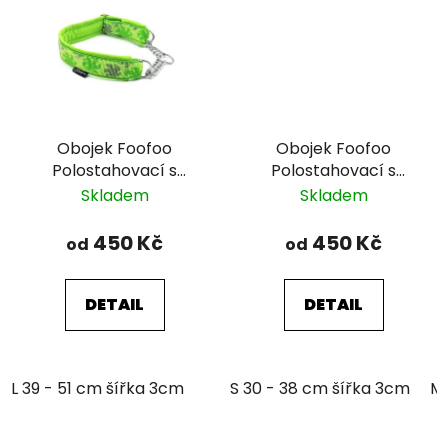
Obojek Foofoo
Obojek Foofoo
Polostahovací s
Polostahovací s
řetízkem - Green II.
řetízkem - Brown II.
Skladem
Skladem
450 Kč
450 Kč
od
od
DETAIL
DETAIL
L 39 - 51 cm šířka 3cm
S 30 - 38 cm šířka 3cm
M 