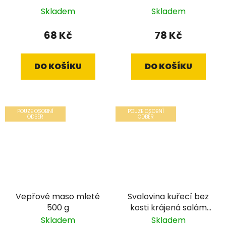
Skladem
Skladem
68 Kč
78 Kč
DO KOŠÍKU
DO KOŠÍKU
POUZE OSOBNÍ
POUZE OSOBNÍ
ODBĚR
ODBĚR
Vepřové maso mleté
Svalovina kuřecí bez
500 g
kosti krájená salám
700 g
Skladem
Skladem