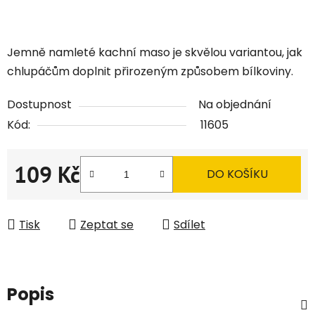
Jemně namleté kachní maso je skvělou variantou, jak
chlupáčům doplnit přirozeným způsobem bílkoviny.
Dostupnost
Na objednání
Kód:
11605
109 Kč
DO KOŠÍKU
Měrná cena:
Tisk
Zeptat se
Sdílet
Popis