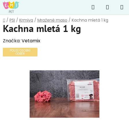
Přejít
Hledat
NÁKUP
na
obsah
KOŠÍK
Domů
/
PSI
/
Krmiva
/
Mražené maso
/
Kachna mletá 1 kg
Kachna mletá 1 kg
Značka:
Vetamix
POUZE OSOBNÍ
ODBĚR