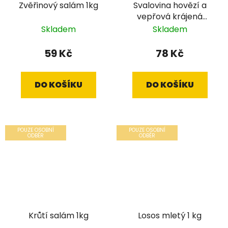
Zvěřinový salám 1kg
Svalovina hovězí a
vepřová krájená
salám 700 g
Skladem
Skladem
59 Kč
78 Kč
DO KOŠÍKU
DO KOŠÍKU
POUZE OSOBNÍ
POUZE OSOBNÍ
ODBĚR
ODBĚR
Krůtí salám 1kg
Losos mletý 1 kg