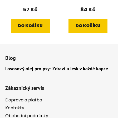
57 Kč
84 Kč
DO KOŠÍKU
DO KOŠÍKU
Z
á
Blog
p
a
Lososový olej pro psy: Zdraví a lesk v každé kapce
t
í
Zákaznický servis
Doprava a platba
Kontakty
Obchodní podmínky