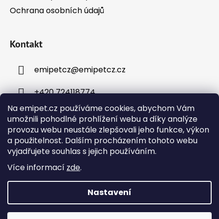
Ochrana osobních údajů
Kontakt
emipetcz
@
emipetcz.cz
+420 724118774
Na emipet.cz používáme cookies, abychom Vám
umožnili pohodlné prohlížení webu a díky analýze
provozu webu neustále zlepšovali jeho funkce, výkon
a použitelnost. Dalším procházením tohoto webu
vyjadřujete souhlas s jejich používáním.
Instagram
Více informací
zde
.
Nastavení
Vytvořil Shoptet
Objednávky přijaté v pracovní dny do 12:00 budou
Copyright 2026
Emipet – chovatelské potřeby