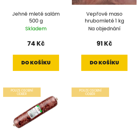
Jehně mleté salám
Vepřové maso
500 g
hrubomleté 1 kg
Skladem
Na objednání
74 Kč
91 Kč
DO KOŠÍKU
DO KOŠÍKU
POUZE OSOBNÍ
POUZE OSOBNÍ
ODBĚR
ODBĚR