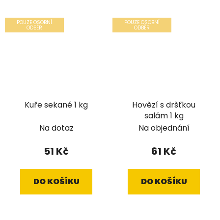
POUZE OSOBNÍ
POUZE OSOBNÍ
ODBĚR
ODBĚR
Kuře sekané 1 kg
Hovězí s dršťkou
salám 1 kg
Na dotaz
Na objednání
51 Kč
61 Kč
DO KOŠÍKU
DO KOŠÍKU