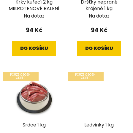
Krky kuřecí 2 kg
Dršťky neprané
o
u
MIKROTENOVÉ BALENÍ
krájené 1 kg
d
k
Na dotaz
Na dotaz
u
t
k
ů
94 Kč
94 Kč
t
ů
DO KOŠÍKU
DO KOŠÍKU
POUZE OSOBNÍ
POUZE OSOBNÍ
ODBĚR
ODBĚR
Srdce 1 kg
Ledvinky 1 kg