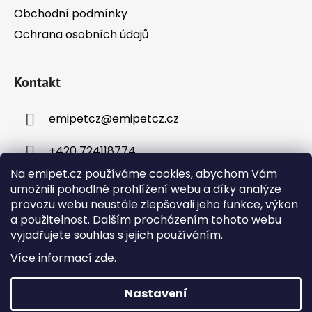
s
Obchodní podmínky
u
Ochrana osobních údajů
Kontakt
emipetcz
@
emipetcz.cz
+420 724118774
Na emipet.cz používáme cookies, abychom Vám
umožnili pohodlné prohlížení webu a díky analýze
provozu webu neustále zlepšovali jeho funkce, výkon
a použitelnost. Dalším procházením tohoto webu
vyjadřujete souhlas s jejich používáním.
Instagram
Více informací
zde
.
Nastavení
Vytvořil Shoptet