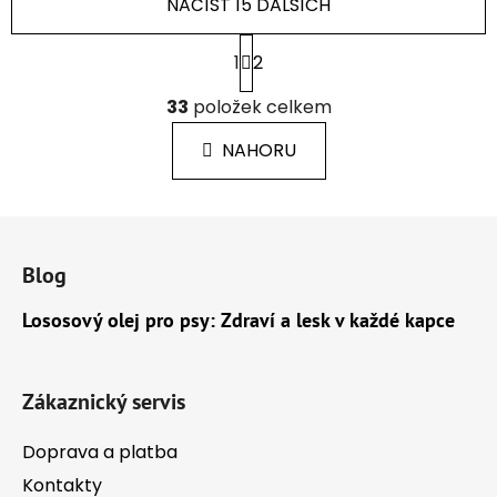
NAČÍST 15 DALŠÍCH
S
1
2
t
r
O
33
položek celkem
á
v
n
l
k
NAHORU
á
o
d
v
a
á
Z
c
n
á
í
í
Blog
p
p
r
a
Lososový olej pro psy: Zdraví a lesk v každé kapce
v
t
k
í
y
Zákaznický servis
v
ý
Doprava a platba
p
i
Kontakty