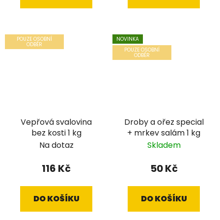
POUZE OSOBNÍ
NOVINKA
ODBĚR
POUZE OSOBNÍ
ODBĚR
Vepřová svalovina
Droby a ořez special
bez kosti 1 kg
+ mrkev salám 1 kg
Na dotaz
Skladem
116 Kč
50 Kč
DO KOŠÍKU
DO KOŠÍKU