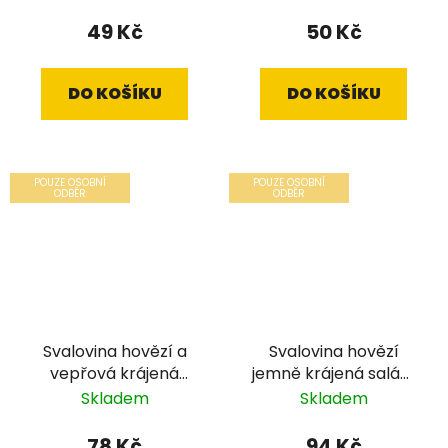
49 Kč
50 Kč
DO KOŠÍKU
DO KOŠÍKU
POUZE OSOBNÍ
POUZE OSOBNÍ
ODBĚR
ODBĚR
Svalovina hovězí a
Svalovina hovězí
vepřová krájená
jemně krájená salám
salám 700 g
700 g
Skladem
Skladem
78 Kč
94 Kč