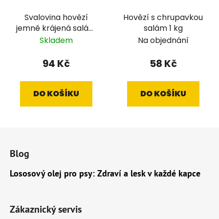
Svalovina hovězí
Hovězí s chrupavkou
jemně krájená salám
salám 1 kg
700 g
Skladem
Na objednání
94 Kč
58 Kč
DO KOŠÍKU
DO KOŠÍKU
Z
á
Blog
p
a
Lososový olej pro psy: Zdraví a lesk v každé kapce
t
í
Zákaznický servis