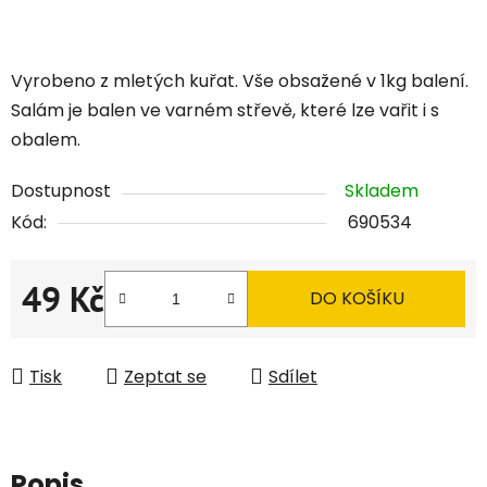
Vyrobeno z mletých kuřat. Vše obsažené v 1kg balení.
Salám je balen ve varném střevě, které lze vařit i s
obalem.
Dostupnost
Skladem
Kód:
690534
49 Kč
DO KOŠÍKU
Měrná cena:
Tisk
Zeptat se
Sdílet
Popis