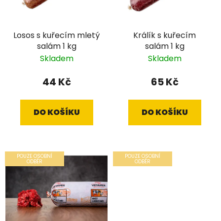
Losos s kuřecím mletý
Králík s kuřecím
salám 1 kg
salám 1 kg
Skladem
Skladem
44 Kč
65 Kč
DO KOŠÍKU
DO KOŠÍKU
POUZE OSOBNÍ
POUZE OSOBNÍ
ODBĚR
ODBĚR