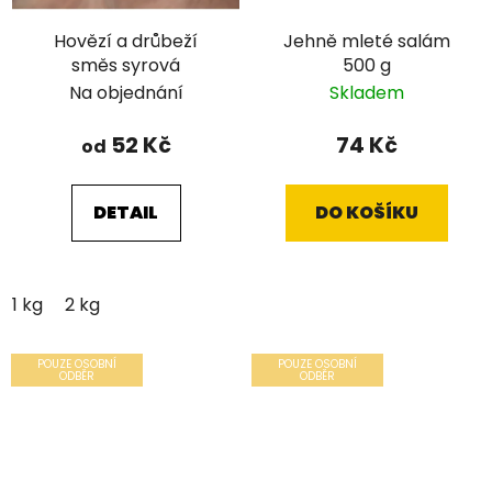
Hovězí a drůbeží
Jehně mleté salám
směs syrová
500 g
Na objednání
Skladem
52 Kč
74 Kč
od
DETAIL
DO KOŠÍKU
1 kg
2 kg
POUZE OSOBNÍ
POUZE OSOBNÍ
ODBĚR
ODBĚR