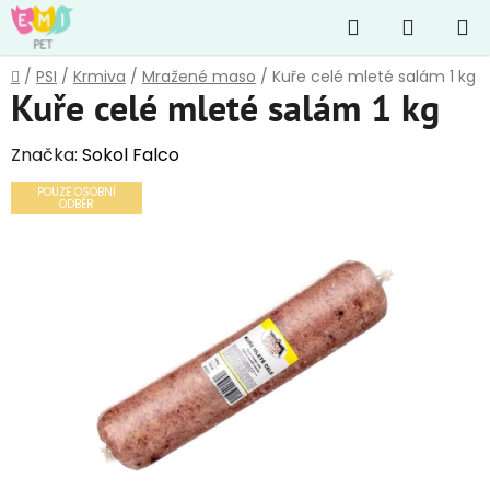
Přejít
Hledat
NÁKUP
na
obsah
KOŠÍK
Domů
/
PSI
/
Krmiva
/
Mražené maso
/
Kuře celé mleté salám 1 kg
Kuře celé mleté salám 1 kg
Značka:
Sokol Falco
POUZE OSOBNÍ
ODBĚR