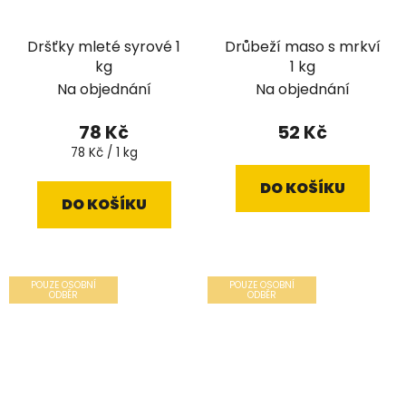
Dršťky mleté syrové 1
Drůbeží maso s mrkví
kg
1 kg
Na objednání
Na objednání
78 Kč
52 Kč
Měrná
78 Kč / 1 kg
cena:
DO KOŠÍKU
DO KOŠÍKU
POUZE OSOBNÍ
POUZE OSOBNÍ
ODBĚR
ODBĚR