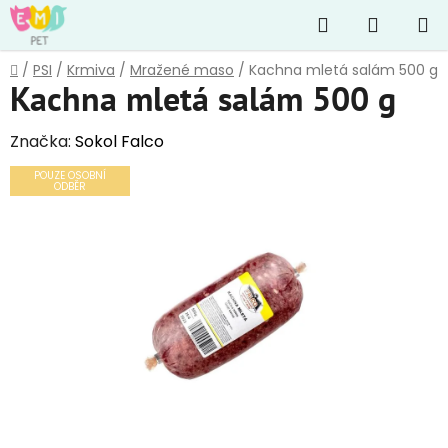
Přejít
Hledat
NÁKUP
na
obsah
KOŠÍK
Domů
/
PSI
/
Krmiva
/
Mražené maso
/
Kachna mletá salám 500 g
Kachna mletá salám 500 g
Značka:
Sokol Falco
POUZE OSOBNÍ
ODBĚR