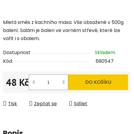
Mletá směs z kachního masa. Vše obsažené v 500g
balení. Salám je balen ve varném střevě, které lze
vařit i s obalem.
Dostupnost
Skladem
Kód:
690547
48 Kč
DO KOŠÍKU
Měrná cena:
Tisk
Zeptat se
Sdílet
Popis