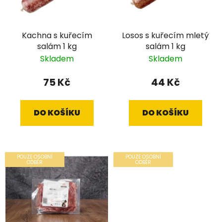
Kachna s kuřecím
Losos s kuřecím mletý
salám 1 kg
salám 1 kg
Skladem
Skladem
75 Kč
44 Kč
DO KOŠÍKU
DO KOŠÍKU
POUZE OSOBNÍ
POUZE OSOBNÍ
ODBĚR
ODBĚR