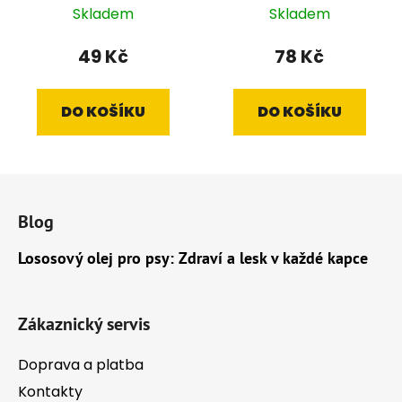
Skladem
Skladem
49 Kč
78 Kč
DO KOŠÍKU
DO KOŠÍKU
Z
á
Blog
p
a
Lososový olej pro psy: Zdraví a lesk v každé kapce
t
í
Zákaznický servis
Doprava a platba
Kontakty