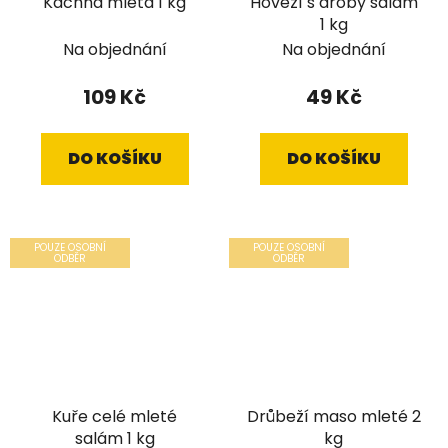
Kachna mletá 1 kg
Hovězí s droby salám
1 kg
Na objednání
Na objednání
109 Kč
49 Kč
DO KOŠÍKU
DO KOŠÍKU
POUZE OSOBNÍ
POUZE OSOBNÍ
ODBĚR
ODBĚR
Kuře celé mleté
Drůbeží maso mleté 2
salám 1 kg
kg