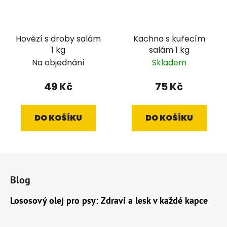
Hovězí s droby salám
Kachna s kuřecím
1 kg
salám 1 kg
Na objednání
Skladem
49 Kč
75 Kč
DO KOŠÍKU
DO KOŠÍKU
Z
á
Blog
p
a
Lososový olej pro psy: Zdraví a lesk v každé kapce
t
í