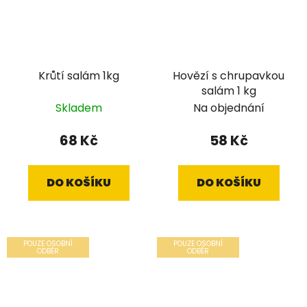
Krůtí salám 1kg
Hovězí s chrupavkou
salám 1 kg
Skladem
Na objednání
68 Kč
58 Kč
DO KOŠÍKU
DO KOŠÍKU
POUZE OSOBNÍ
POUZE OSOBNÍ
ODBĚR
ODBĚR