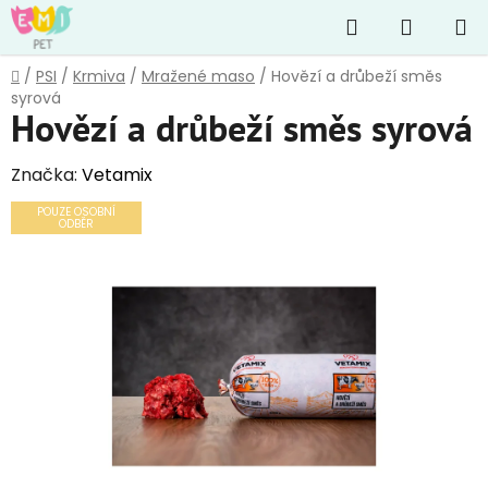
Přejít
Hledat
NÁKUP
na
obsah
KOŠÍK
Domů
/
PSI
/
Krmiva
/
Mražené maso
/
Hovězí a drůbeží směs
syrová
Hovězí a drůbeží směs syrová
Značka:
Vetamix
POUZE OSOBNÍ
ODBĚR