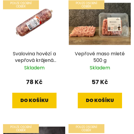
POUZE OSOBNÍ
POUZE OSOBNÍ
ODBĚR
ODBĚR
Svalovina hovězí a
Vepřové maso mleté
vepřová krájená
500 g
salám 700 g
Skladem
Skladem
78 Kč
57 Kč
DO KOŠÍKU
DO KOŠÍKU
POUZE OSOBNÍ
POUZE OSOBNÍ
ODBĚR
ODBĚR