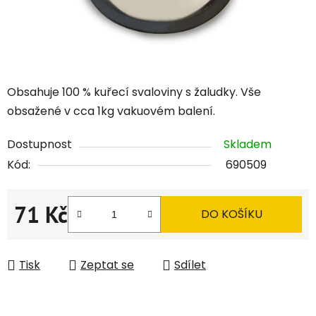
Obsahuje 100 % kuřecí svaloviny s žaludky. Vše
obsažené v cca 1kg vakuovém balení.
Dostupnost
Skladem
Kód:
690509
71 Kč
DO KOŠÍKU
Měrná cena:
Tisk
Zeptat se
Sdílet