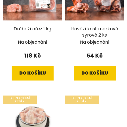
Drůbeží ořez 1 kg
Hovězí kost morková
syrová 2 ks
Na objednání
Na objednání
118 Kč
54 Kč
DO KOŠÍKU
DO KOŠÍKU
POUZE OSOBNÍ
POUZE OSOBNÍ
ODBĚR
ODBĚR