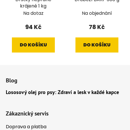
krájené 1 kg
Na dotaz
Na objednání
94 Kč
78 Kč
DO KOŠÍKU
DO KOŠÍKU
Z
á
Blog
p
a
Lososový olej pro psy: Zdraví a lesk v každé kapce
t
í
Zákaznický servis
Doprava a platba