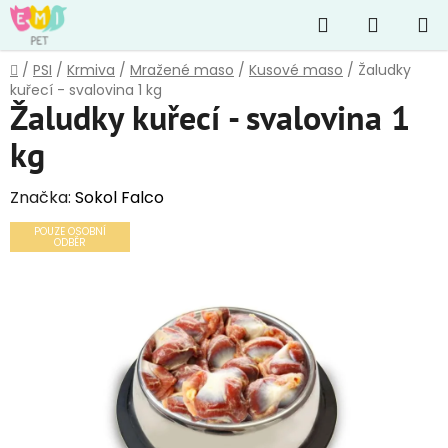
Přejít
Hledat
NÁKUP
na
obsah
KOŠÍK
Domů
/
PSI
/
Krmiva
/
Mražené maso
/
Kusové maso
/
Žaludky
kuřecí - svalovina 1 kg
Žaludky kuřecí - svalovina 1
kg
Značka:
Sokol Falco
POUZE OSOBNÍ
ODBĚR