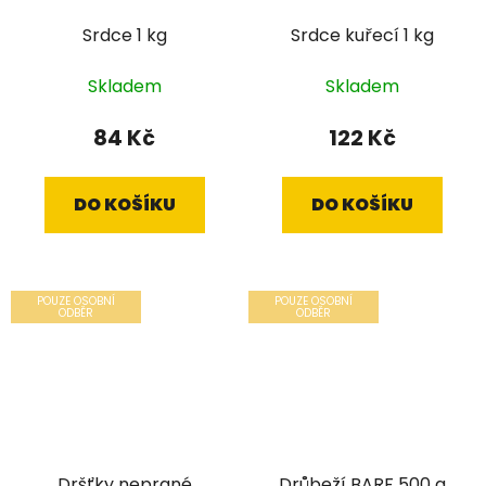
Srdce 1 kg
Srdce kuřecí 1 kg
Skladem
Skladem
84 Kč
122 Kč
DO KOŠÍKU
DO KOŠÍKU
POUZE OSOBNÍ
POUZE OSOBNÍ
ODBĚR
ODBĚR
Dršťky neprané
Drůbeží BARF 500 g