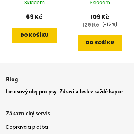
Skladem
Skladem
69 Kč
109 Kč
129 Kč
(–15 %)
DO KOŠÍKU
DO KOŠÍKU
Z
á
Blog
p
a
Lososový olej pro psy: Zdraví a lesk v každé kapce
t
í
Zákaznický servis
Doprava a platba