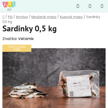
Přejít
Hledat
NÁKUP
na
obsah
KOŠÍK
Domů
/
PSI
/
Krmiva
/
Mražené maso
/
Kusové maso
/
Sardinky
0,5 kg
Sardinky 0,5 kg
Značka:
Vetamix
POUZE OSOBNÍ
ODBĚR