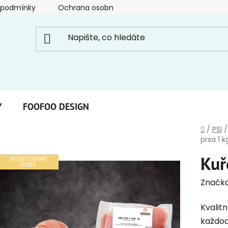
 podmínky
Ochrana osobních údajů
Y
FOOFOO DESIGN
Domů
/
PSI
/
prsa 1 k
Kuř
POUZE OSOBNÍ
ODBĚR
Značk
Kvalit
každod