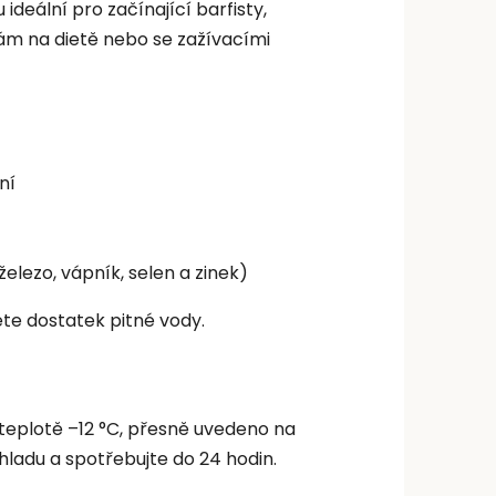
ideální pro začínající barfisty,
čkám na dietě nebo se zažívacími
ní
železo, vápník, selen a zinek)
ěte dostatek pitné vody.
 teplotě –12 °C, přesně uvedeno na
ladu a spotřebujte do 24 hodin.