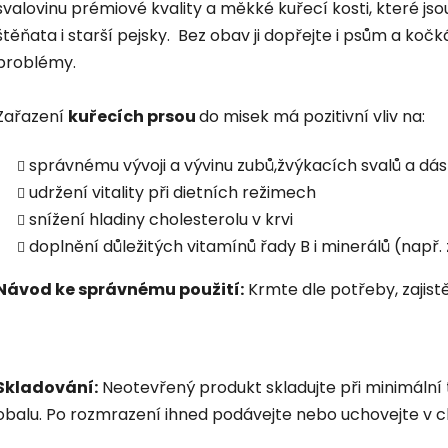
svalovinu prémiové kvality a měkké kuřecí kosti, které jsou 
štěňata i starší pejsky. Bez obav ji dopřejte i psům a ko
problémy.
Zařazení
kuřecích prsou
do misek má pozitivní vliv na:
správnému vývoji a vývinu zubů,žvýkacích svalů a dás
udržení vitality při dietních režimech
snížení hladiny cholesterolu v krvi
doplnění důležitých vitamínů řady B i minerálů (např. 
Návod ke správnému použití:
Krmte dle potřeby, zajist
Skladování:
Ne­otevřený produkt skladujte při minimální
obalu. Po rozmrazení ihned podávejte nebo uchovejte v ch