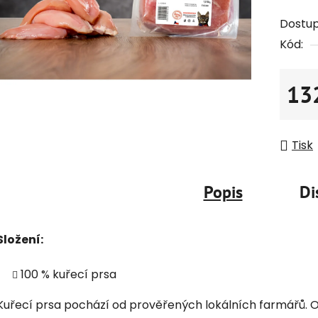
Dostu
Kód:
13
Měrná
Tisk
Popis
Di
Složení:
100 % kuřecí prsa
Kuřecí prsa pochází od prověřených lokálních farmářů. Ob