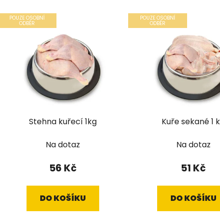
POUZE OSOBNÍ
POUZE OSOBNÍ
ODBĚR
ODBĚR
Stehna kuřecí 1kg
Kuře sekané 1 
Na dotaz
Na dotaz
56 Kč
51 Kč
DO KOŠÍKU
DO KOŠÍKU