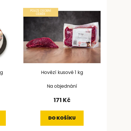
POUZE OSOBNÍ
ODBĚR
kg
Hovězí kusové 1 kg
Na objednání
171 Kč
DO KOŠÍKU