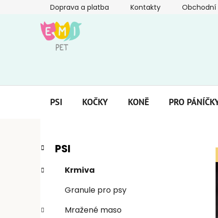
Přejít
Doprava a platba
Kontakty
Obchodní
na
obsah
PSI
KOČKY
KONĚ
PRO PÁNÍČK
P
K
Přeskočit
PSI
a
kategorie
o
t
s
Krmiva
e
t
g
Granule pro psy
r
o
a
r
Mražené maso
i