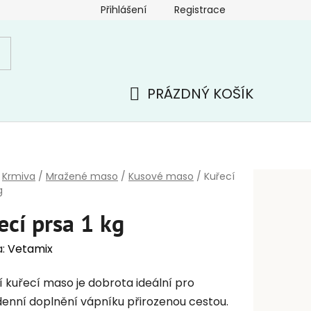
Přihlášení
Registrace
PRÁZDNÝ KOŠÍK
NÁKUPNÍ
KOŠÍK
Krmiva
/
Mražené maso
/
Kusové maso
/
Kuřecí
g
ecí prsa 1 kg
a:
Vetamix
ní kuřecí maso je dobrota ideální pro
enní doplnění vápníku přirozenou cestou.