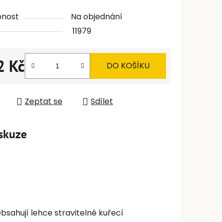
pnost
Na objednání
11979
2 Kč
DO KOŠÍKU
 cena:
Zeptat se
Sdílet
skuze
sahují lehce stravitelné kuřecí