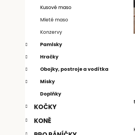
n
e
n
Kusové maso
í
Mleté maso
p
a
Konzervy
n
Pamlsky
e
l
Hračky
Obojky, postroje a vodítka
Misky
Doplňky
KOČKY
KONĚ
PRO PÁNÍČKY