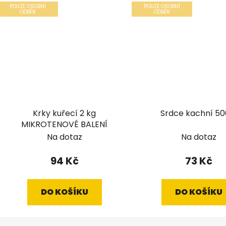
POUZE OSOBNÍ
POUZE OSOBNÍ
ODBĚR
ODBĚR
Krky kuřecí 2 kg
Srdce kachní 50
MIKROTENOVÉ BALENÍ
Na dotaz
Na dotaz
94 Kč
73 Kč
DO KOŠÍKU
DO KOŠÍKU