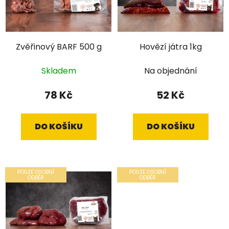
Zvěřinový BARF 500 g
Hovězí játra 1kg
Skladem
Na objednání
78 Kč
52 Kč
DO KOŠÍKU
DO KOŠÍKU
POUZE OSOBNÍ
POUZE OSOBNÍ
ODBĚR
ODBĚR