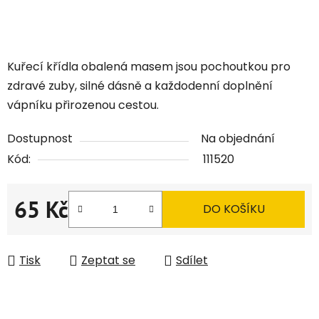
Kuřecí křídla obalená masem jsou pochoutkou pro
zdravé zuby, silné dásně a každodenní doplnění
vápníku přirozenou cestou.
Dostupnost
Na objednání
Kód:
111520
65 Kč
DO KOŠÍKU
Měrná cena:
Tisk
Zeptat se
Sdílet