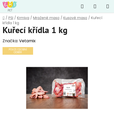
Přejít
Hledat
NÁKUP
na
obsah
KOŠÍK
Domů
/
PSI
/
Krmiva
/
Mražené maso
/
Kusové maso
/
Kuřecí
křídla 1 kg
Kuřecí křídla 1 kg
Značka:
Vetamix
POUZE OSOBNÍ
ODBĚR