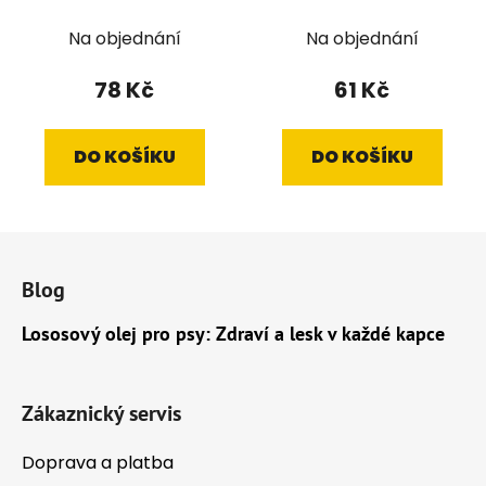
Na objednání
Na objednání
78 Kč
61 Kč
DO KOŠÍKU
DO KOŠÍKU
Z
á
Blog
p
a
Lososový olej pro psy: Zdraví a lesk v každé kapce
t
í
Zákaznický servis
Doprava a platba