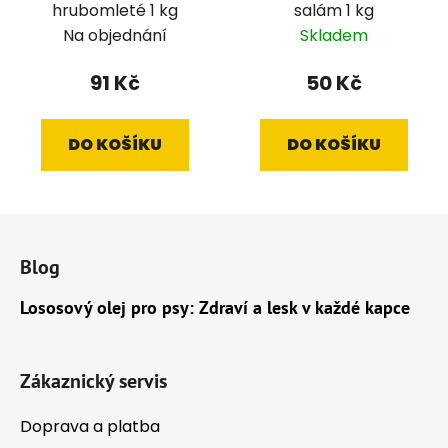
hrubomleté 1 kg
salám 1 kg
Na objednání
Skladem
91 Kč
50 Kč
DO KOŠÍKU
DO KOŠÍKU
Z
á
Blog
p
a
Lososový olej pro psy: Zdraví a lesk v každé kapce
t
í
Zákaznický servis
Doprava a platba