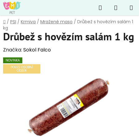
Přejít
Hledat
NÁKUP
na
obsah
KOŠÍK
Domů
/
PSI
/
Krmiva
/
Mražené maso
/
Drůbež s hovězím salám 1
kg
Drůbež s hovězím salám 1 kg
Značka:
Sokol Falco
NOVINKA
POUZE OSOBNÍ
ODBĚR