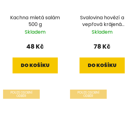
Kachna mletá salám
Svalovina hovězí a
500 g
vepřová krájená
salám 700 g
Skladem
Skladem
48 Kč
78 Kč
DO KOŠÍKU
DO KOŠÍKU
POUZE OSOBNÍ
POUZE OSOBNÍ
ODBĚR
ODBĚR