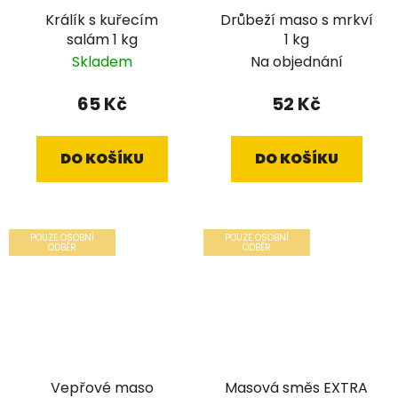
Králík s kuřecím
Drůbeží maso s mrkví
salám 1 kg
1 kg
Skladem
Na objednání
65 Kč
52 Kč
DO KOŠÍKU
DO KOŠÍKU
POUZE OSOBNÍ
POUZE OSOBNÍ
ODBĚR
ODBĚR
Vepřové maso
Masová směs EXTRA